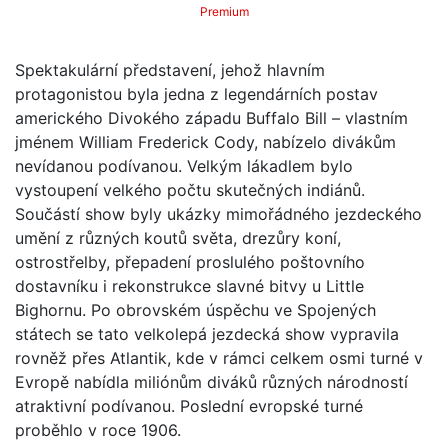
Premium
Spektakulární představení, jehož hlavním
protagonistou byla jedna z legendárních postav
amerického Divokého západu Buffalo Bill – vlastním
jménem William Frederick Cody, nabízelo divákům
nevídanou podívanou. Velkým lákadlem bylo
vystoupení velkého počtu skutečných indiánů.
Součástí show byly ukázky mimořádného jezdeckého
umění z různých koutů světa, drezůry koní,
ostrostřelby, přepadení proslulého poštovního
dostavníku i rekonstrukce slavné bitvy u Little
Bighornu. Po obrovském úspěchu ve Spojených
státech se tato velkolepá jezdecká show vypravila
rovněž přes Atlantik, kde v rámci celkem osmi turné v
Evropě nabídla miliónům diváků různých národností
atraktivní podívanou. Poslední evropské turné
proběhlo v roce 1906.