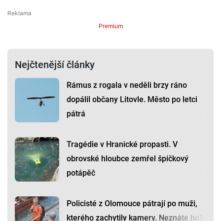
Premium
Nejčtenější články
Rámus z rogala v neděli brzy ráno
dopálil občany Litovle. Město po letci
pátrá
Tragédie v Hranické propasti. V
obrovské hloubce zemřel špičkový
potápěč
Policisté z Olomouce pátrají po muži,
kterého zachytily kamery. Neznáte ho?