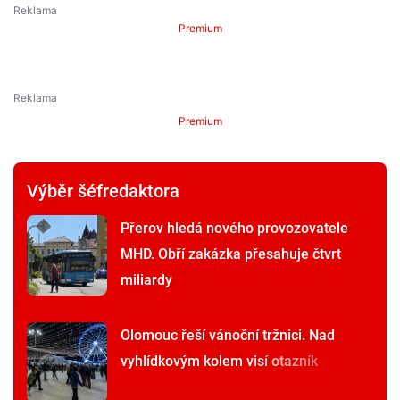
Premium
Premium
Výběr šéfredaktora
Přerov hledá nového provozovatele
MHD. Obří zakázka přesahuje čtvrt
miliardy
Olomouc řeší vánoční tržnici. Nad
vyhlídkovým kolem visí otazník