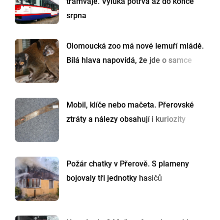
tramvaje. Výluka potrvá až do konce
srpna
Olomoucká zoo má nové lemuří mládě.
Bílá hlava napovídá, že jde o samce
Mobil, klíče nebo mačeta. Přerovské
ztráty a nálezy obsahují i kuriozity
Požár chatky v Přerově. S plameny
bojovaly tři jednotky hasičů