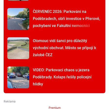
ČERVENEC 2026: Parkování na
Poděbradech, obří investice v Přerově,
pochybení ve Fakultní nemocnici
Olomouc vidí šanci pro důležitý
východní obchvat. Město se připojí k
žalobě ČEZ
VIDEO: Parkovací chaos u jezera
Poděbrady. Kolaps řešily policejní
hlídky
Premium