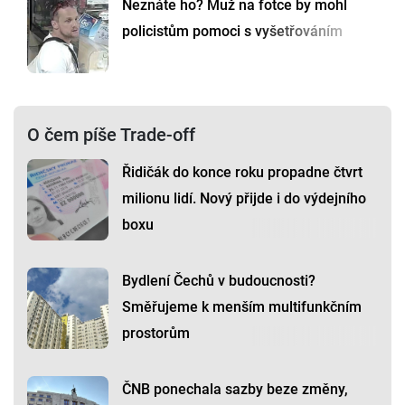
Neznáte ho? Muž na fotce by mohl
policistům pomoci s vyšetřováním
O čem píše Trade-off
Řidičák do konce roku propadne čtvrt
milionu lidí. Nový přijde i do výdejního
boxu
Bydlení Čechů v budoucnosti?
Směřujeme k menším multifunkčním
prostorům
ČNB ponechala sazby beze změny,