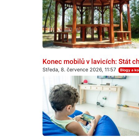
Konec mobilů v lavicích: Stát c
Středa, 8. července 2026, 11:57
Blogy a k