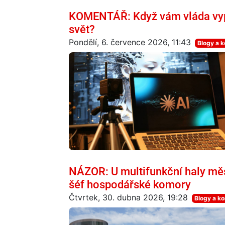
KOMENTÁŘ: Když vám vláda vypne
svět?
Pondělí, 6. července 2026, 11:43
Blogy a 
NÁZOR: U multifunkční haly město
šéf hospodářské komory
Čtvrtek, 30. dubna 2026, 19:28
Blogy a k