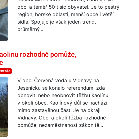
obcí a téměř 50 tisíc obyvatel. Je to pestrý
region, horské oblasti, menší obce i větší
sídla. Spojuje je však jeden trend,
průměrný...
kaolinu rozhodně pomůže,
e
entáře
V obci Červená voda u Vidnavy na
Jesenicku se konalo referendum, zda
obnovit, nebo neobnovit těžbu kaolínu
v okolí obce. Kaolínový důl se nachází
mimo zastavěnou část. Je na okraji
Vidnavy. Obci a okolí těžba rozhodně
pomůže, nezaměstnanost zákonitě...