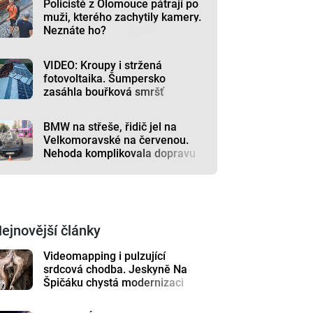
Policisté z Olomouce pátrají po
muži, kterého zachytily kamery.
Neznáte ho?
VIDEO: Kroupy i stržená
fotovoltaika. Šumpersko
zasáhla bouřková smršť
BMW na střeše, řidič jel na
Velkomoravské na červenou.
Nehoda komplikovala dopravu
ejnovější články
Videomapping i pulzující
srdcová chodba. Jeskyně Na
Špičáku chystá modernizaci