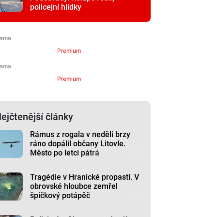
policejní hlídky
Premium
Premium
ejčtenější články
Rámus z rogala v neděli brzy
ráno dopálil občany Litovle.
Město po letci pátrá
Tragédie v Hranické propasti. V
obrovské hloubce zemřel
špičkový potápěč