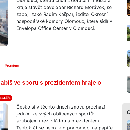
Olomouci, kterou chce s dotacemi města a
kraje stavět developer Richard Morávek, se
zapojil také Radim Kašpar, ředitel Okresní
hospodářské komory Olomouc, která sídlí v
Envelopa Office Center v Olomouci.
Premium
biš ve sporu s prezidentem hraje o
entáře
Česko si v těchto dnech znovu prochází
O
jedním ze svých oblíbených sportů:
soubojem mezi vládou a prezidentem.
Tentokrát se nehraje o pravomoci na papíře,