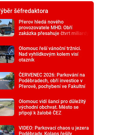
ýběr šéfredaktora
Přerov hledá nového
provozovatele MHD. Obří
zakázka přesahuje čtvrt miliardy
Olomouc řeší vánoční tržnici.
Nad vyhlídkovým kolem visí
otazník
ČERVENEC 2026: Parkování na
Poděbradech, obří investice v
Přerově, pochybení ve Fakultní
nemocnici
Olomouc vidí šanci pro důležitý
východní obchvat. Město se
připojí k žalobě ČEZ
VIDEO: Parkovací chaos u jezera
Poděbrady. Kolaps řešily