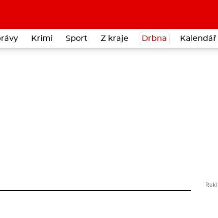
rávy
Krimi
Sport
Z kraje
Drbna
Kalendář 