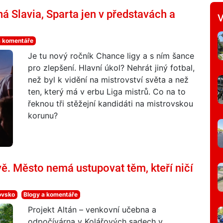
ná Slavia, Sparta jen v představách a
V
a komentáře
Je tu nový ročník Chance ligy a s ním šance
pro zlepšení. Hlavní úkol? Nehrát jiný fotbal,
než byl k vidění na mistrovství světa a než
ten, který má v erbu Liga mistrů. Co na to
řeknou tři stěžejní kandidáti na mistrovskou
korunu?
ě. Město nemá ustupovat těm, kteří ničí
ovsko
Blogy a komentáře
Projekt Altán – venkovní učebna a
odpočívárna v Kolářových sadech v