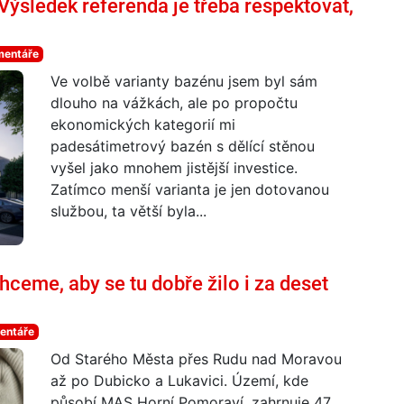
ýsledek referenda je třeba respektovat,
mentáře
Ve volbě varianty bazénu jsem ​byl sám
dlouho na vážkách, ale po propočtu
ekonomických kategorií mi
padesátimetrový bazén s dělící stěnou
vyšel jako mnohem jistější investice.
Zatímco menší varianta je jen dotovanou
službou, ta větší byla...
ceme, aby se tu dobře žilo i za deset
entáře
Od Starého Města přes Rudu nad Moravou
až po Dubicko a Lukavici. Území, kde
působí MAS Horní Pomoraví, zahrnuje 47