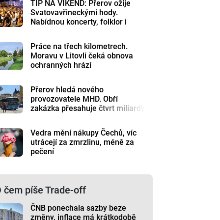
TIP NA VÍKEND: Přerov ožije
Svatovavřineckými hody.
Nabídnou koncerty, folklor i
historii
Práce na třech kilometrech.
Moravu v Litovli čeká obnova
ochranných hrází
Přerov hledá nového
provozovatele MHD. Obří
zakázka přesahuje čtvrt miliardy
Vedra mění nákupy Čechů, víc
utrácejí za zmrzlinu, méně za
pečení
 čem píše Trade-off
ČNB ponechala sazby beze
změny, inflace má krátkodobě