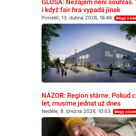
GLOSA: Nezájem není souhlas. V
i když fair hra vypadá jinak
Pondělí, 13. dubna 2026, 18:46
Blogy a ko
NÁZOR: Region stárne. Pokud ch
let, musíme jednat už dnes
Neděle, 8. března 2026, 10:03
Blogy a kom