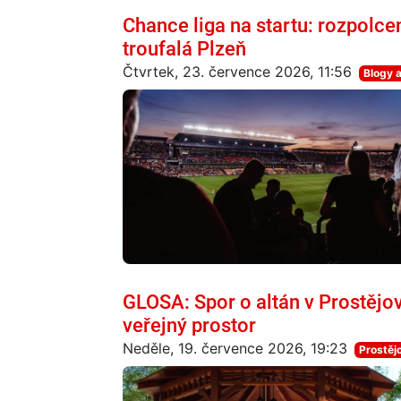
Chance liga na startu: rozpolce
troufalá Plzeň
Čtvrtek, 23. července 2026, 11:56
Blogy 
GLOSA: Spor o altán v Prostějov
veřejný prostor
Neděle, 19. července 2026, 19:23
Prostěj