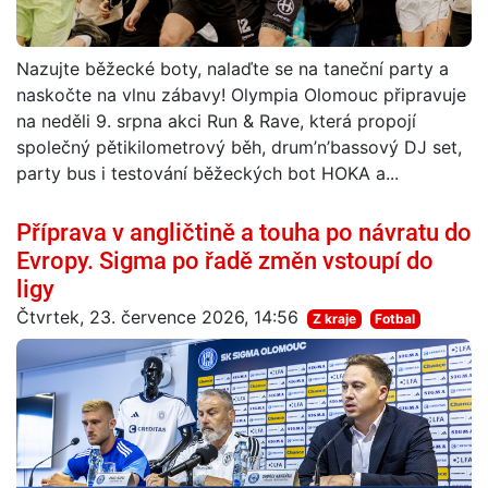
Nazujte běžecké boty, nalaďte se na taneční party a
naskočte na vlnu zábavy! Olympia Olomouc připravuje
na neděli 9. srpna akci Run & Rave, která propojí
společný pětikilometrový běh, drum’n’bassový DJ set,
party bus i testování běžeckých bot HOKA a...
Příprava v angličtině a touha po návratu do
Evropy. Sigma po řadě změn vstoupí do
ligy
Čtvrtek, 23. července 2026, 14:56
Z kraje
Fotbal