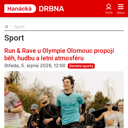
Sport
Sport
Run & Rave u Olympie Olomouc propojí
běh, hudbu a letní atmosféru
Středa, 5. srpna 2026, 12:00
Ostatní sporty