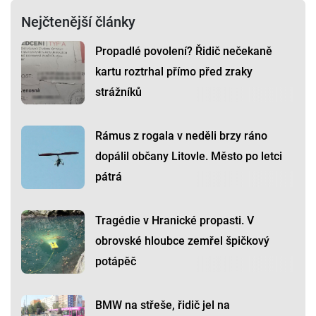
Nejčtenější články
Propadlé povolení? Řidič nečekaně
kartu roztrhal přímo před zraky
strážníků
Rámus z rogala v neděli brzy ráno
dopálil občany Litovle. Město po letci
pátrá
Tragédie v Hranické propasti. V
obrovské hloubce zemřel špičkový
potápěč
BMW na střeše, řidič jel na