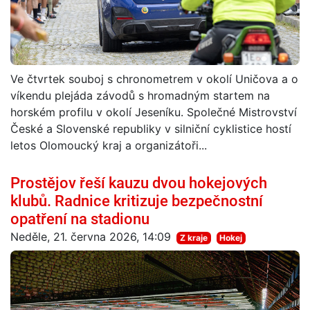
Ve čtvrtek souboj s chronometrem v okolí Uničova a o
víkendu plejáda závodů s hromadným startem na
horském profilu v okolí Jeseníku. Společné Mistrovství
České a Slovenské republiky v silniční cyklistice hostí
letos Olomoucký kraj a organizátoři...
Prostějov řeší kauzu dvou hokejových
klubů. Radnice kritizuje bezpečnostní
opatření na stadionu
Neděle, 21. června 2026, 14:09
Z kraje
Hokej