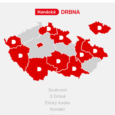
Soukromí
O Drbně
Etický kodex
Kontakt