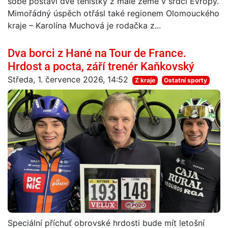
sobě postaví dvě tenistky z malé země v srdci Evropy.
Mimořádný úspěch otřásl také regionem Olomouckého
kraje – Karolína Muchová je rodačka z...
Dva borci z Hané na Tour de France.
Hrdost a pocta, září trenér Kaňkovský
Středa, 1. července 2026, 14:52
Z kraje
Ostatní sporty
Speciální příchuť obrovské hrdosti bude mít letošní