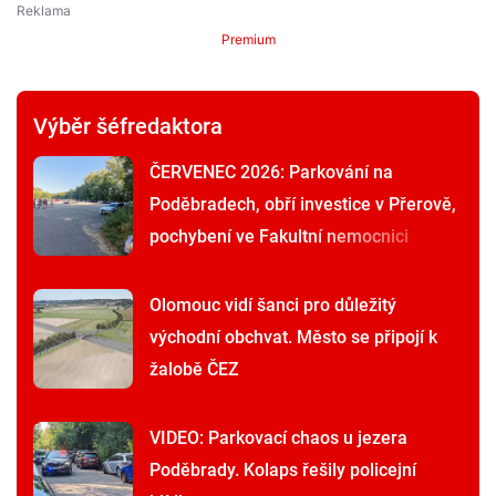
Premium
Výběr šéfredaktora
ČERVENEC 2026: Parkování na
Poděbradech, obří investice v Přerově,
pochybení ve Fakultní nemocnici
Olomouc vidí šanci pro důležitý
východní obchvat. Město se připojí k
žalobě ČEZ
VIDEO: Parkovací chaos u jezera
Poděbrady. Kolaps řešily policejní