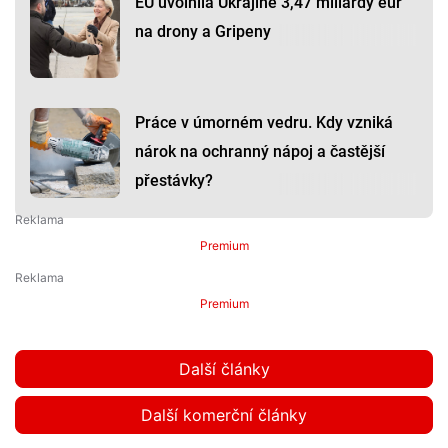
EU uvolnila Ukrajině 3,47 miliardy eur
na drony a Gripeny
Práce v úmorném vedru. Kdy vzniká
nárok na ochranný nápoj a častější
přestávky?
Premium
Premium
Další články
Další komerční články