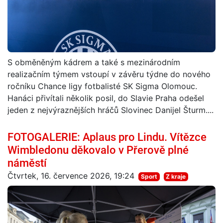
S obměněným kádrem a také s mezinárodním
realizačním týmem vstoupí v závěru týdne do nového
ročníku Chance ligy fotbalisté SK Sigma Olomouc.
Hanáci přivítali několik posil, do Slavie Praha odešel
jeden z nejvýraznějších hráčů Slovinec Danijel Šturm....
FOTOGALERIE: Aplaus pro Lindu. Vítězce
Wimbledonu děkovalo v Přerově plné
náměstí
Čtvrtek, 16. července 2026, 19:24
Sport
Z kraje