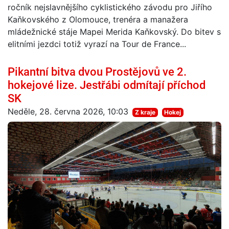
ročník nejslavnějšího cyklistického závodu pro Jiřího
Kaňkovského z Olomouce, trenéra a manažera
mládežnické stáje Mapei Merida Kaňkovský. Do bitev s
elitními jezdci totiž vyrazí na Tour de France...
Pikantní bitva dvou Prostějovů ve 2.
hokejové lize. Jestřábi odmítají příchod
SK
Neděle, 28. června 2026, 10:03
Z kraje
Hokej