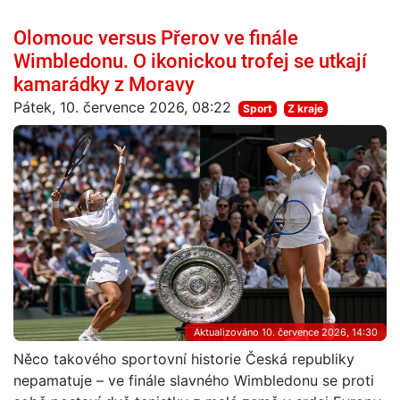
Olomouc versus Přerov ve finále
Wimbledonu. O ikonickou trofej se utkají
kamarádky z Moravy
Pátek, 10. července 2026, 08:22
Sport
Z kraje
Aktualizováno 10. července 2026, 14:30
Něco takového sportovní historie Česká republiky
nepamatuje – ve finále slavného Wimbledonu se proti