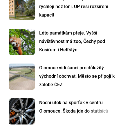
rychleji než loni. UP řeší rozšíření
kapacit
Léto památkám přeje. Vyšší
návštěvnost má zoo, Čechy pod
Kosířem i Helfštýn
Olomouc vidí šanci pro důležitý
východní obchvat. Město se připojí k
žalobě ČEZ
Noční útok na sporťák v centru
Olomouce. Škoda jde do statisíců