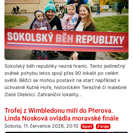
Sokolský běh republiky nezná hranic. Tento jedinečný
svátek pohybu letos spojí přes 90 lokalit po celém
světě. Běžci se mohou postavit na start například v
úchvatné Kutné Hoře, historickém Terezíně či malebné
Zlaté Olešnici. Zahraniční lokality...
Trofej z Wimbledonu míří do Přerova.
Linda Nosková ovládla moravské finále
Sobota, 11. července 2026, 20:10
Sport
Z kraje