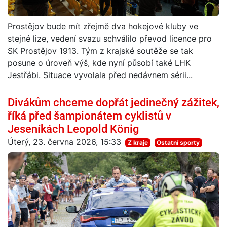
Prostějov bude mít zřejmě dva hokejové kluby ve
stejné lize, vedení svazu schválilo převod licence pro
SK Prostějov 1913. Tým z krajské soutěže se tak
posune o úroveň výš, kde nyní působí také LHK
Jestřábi. Situace vyvolala před nedávnem sérii...
Divákům chceme dopřát jedinečný zážitek,
říká před šampionátem cyklistů v
Jeseníkách Leopold König
Úterý, 23. června 2026, 15:33
Z kraje
Ostatní sporty