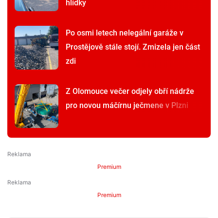
hlídky
Po osmi letech nelegální garáže v
Prostějově stále stojí. Zmizela jen část
zdi
Z Olomouce večer odjely obří nádrže
pro novou máčírnu ječmene v Plzni
Premium
Premium