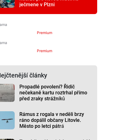
ječmene v Plzni
Premium
Premium
ejčtenější články
Propadlé povolení? Řidič
nečekaně kartu roztrhal přímo
před zraky strážníků
Rámus z rogala v neděli brzy
ráno dopálil občany Litovle.
Město po letci pátrá