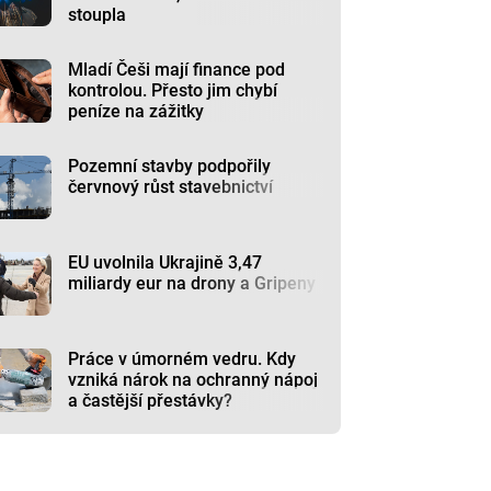
stoupla
Mladí Češi mají finance pod
kontrolou. Přesto jim chybí
peníze na zážitky
Pozemní stavby podpořily
červnový růst stavebnictví
EU uvolnila Ukrajině 3,47
miliardy eur na drony a Gripeny
Práce v úmorném vedru. Kdy
vzniká nárok na ochranný nápoj
a častější přestávky?