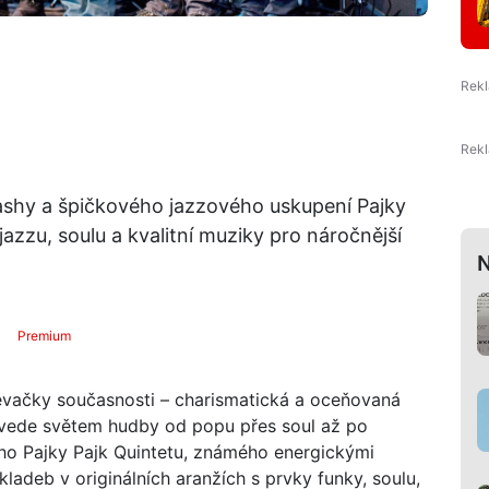
shy a špičkového jazzového uskupení Pajky
jazzu, soulu a kvalitní muziky pro náročnější
N
Premium
pěvačky současnosti – charismatická a oceňovaná
rovede světem hudby od popu přes soul až po
o Pajky Pajk Quintetu, známého energickými
kladeb v originálních aranžích s prvky funky, soulu,