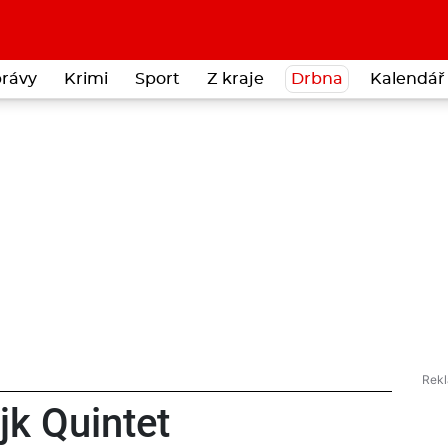
rávy
Krimi
Sport
Z kraje
Drbna
Kalendář 
jk Quintet