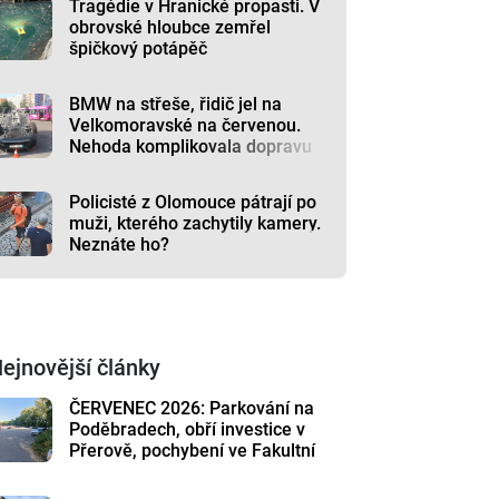
Tragédie v Hranické propasti. V
obrovské hloubce zemřel
špičkový potápěč
BMW na střeše, řidič jel na
Velkomoravské na červenou.
Nehoda komplikovala dopravu
Policisté z Olomouce pátrají po
muži, kterého zachytily kamery.
Neznáte ho?
ejnovější články
ČERVENEC 2026: Parkování na
Poděbradech, obří investice v
Přerově, pochybení ve Fakultní
nemocnici