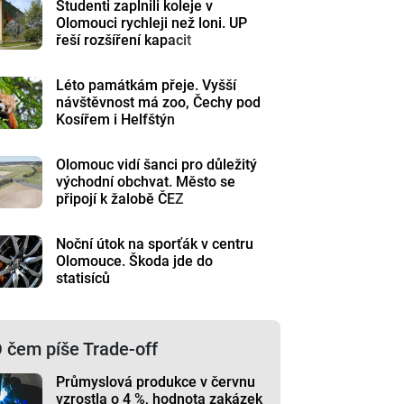
Studenti zaplnili koleje v
Olomouci rychleji než loni. UP
řeší rozšíření kapacit
Léto památkám přeje. Vyšší
návštěvnost má zoo, Čechy pod
Kosířem i Helfštýn
Olomouc vidí šanci pro důležitý
východní obchvat. Město se
připojí k žalobě ČEZ
Noční útok na sporťák v centru
Olomouce. Škoda jde do
statisíců
 čem píše Trade-off
Průmyslová produkce v červnu
vzrostla o 4 %, hodnota zakázek