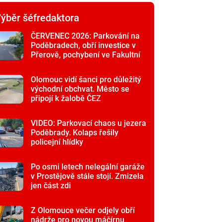
ýběr šéfredaktora
ČERVENEC 2026: Parkování na
Poděbradech, obří investice v
Přerově, pochybení ve Fakultní
nemocnici
Olomouc vidí šanci pro důležitý
východní obchvat. Město se
připojí k žalobě ČEZ
VIDEO: Parkovací chaos u jezera
Poděbrady. Kolaps řešily
policejní hlídky
Po osmi letech nelegální garáže
v Prostějově stále stojí. Zmizela
jen část zdi
Z Olomouce večer odjely obří
nádrže pro novou máčírnu