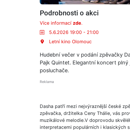
Podrobnosti o akci
Více informací
zde
.
5.6.2026 19:00 - 21:00
Letní kino Olomouc
Hudební večer v podání zpěvačky Da
Pajk Quintet. Elegantní koncert plný 
posluchače.
Dasha patří mezi nejvýraznější české z
zpěvačka, držitelka Ceny Thálie, vás p
muzikálové melodie.V doprovodu skvěléh
interpretacemi populárních i klasických s