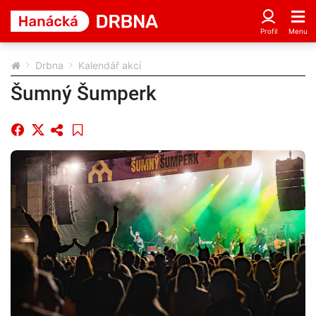
Drbna
Kalendář akcí
Šumný Šumperk