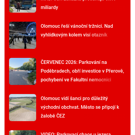
miliardy
Olomouc řeší vánoční tržnici. Nad
vyhlídkovým kolem visí otazník
ČERVENEC 2026: Parkování na
Poděbradech, obří investice v Přerově,
pochybení ve Fakultní nemocnici
Olomouc vidí šanci pro důležitý
východní obchvat. Město se připojí k
žalobě ČEZ
VIDEO: Parkovací chaos u jezera