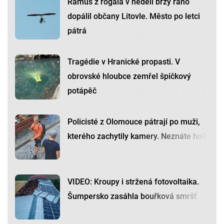
Rámus z rogala v neděli brzy ráno
dopálil občany Litovle. Město po letci
pátrá
Tragédie v Hranické propasti. V
obrovské hloubce zemřel špičkový
potápěč
Policisté z Olomouce pátrají po muži,
kterého zachytily kamery. Neznáte ho?
VIDEO: Kroupy i stržená fotovoltaika.
Šumpersko zasáhla bouřková smršť