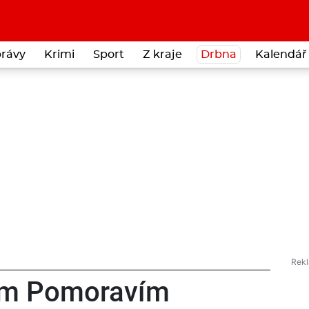
rávy
Krimi
Sport
Z kraje
Drbna
Kalendář 
kým Pomoravím