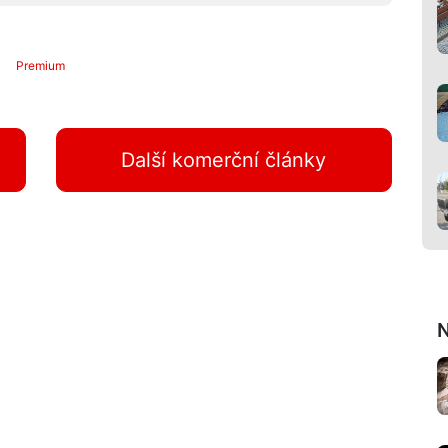
Premium
Další komerční články
N