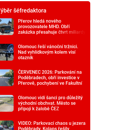
ýběr šéfredaktora
Přerov hledá nového
provozovatele MHD. Obří
zakázka přesahuje čtvrt miliardy
Olomouc řeší vánoční tržnici.
Nad vyhlídkovým kolem visí
otazník
ČERVENEC 2026: Parkování na
Poděbradech, obří investice v
Přerově, pochybení ve Fakultní
nemocnici
Olomouc vidí šanci pro důležitý
východní obchvat. Město se
připojí k žalobě ČEZ
VIDEO: Parkovací chaos u jezera
Poděbrady. Kolaps řešily