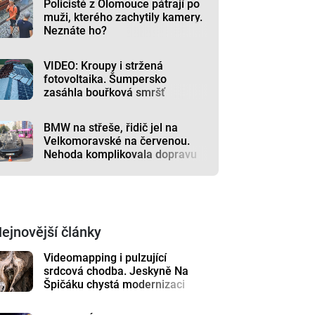
Policisté z Olomouce pátrají po
muži, kterého zachytily kamery.
Neznáte ho?
VIDEO: Kroupy i stržená
fotovoltaika. Šumpersko
zasáhla bouřková smršť
BMW na střeše, řidič jel na
Velkomoravské na červenou.
Nehoda komplikovala dopravu
ejnovější články
Videomapping i pulzující
srdcová chodba. Jeskyně Na
Špičáku chystá modernizaci