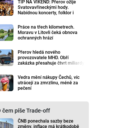
TIP NA VÍKEND: Přerov ožije
Svatovavřineckými hody.
Nabídnou koncerty, folklor i
historii
Práce na třech kilometrech.
Moravu v Litovli čeká obnova
ochranných hrází
Přerov hledá nového
provozovatele MHD. Obří
zakázka přesahuje čtvrt miliardy
Vedra mění nákupy Čechů, víc
utrácejí za zmrzlinu, méně za
pečení
 čem píše Trade-off
ČNB ponechala sazby beze
změny, inflace má krátkodobě