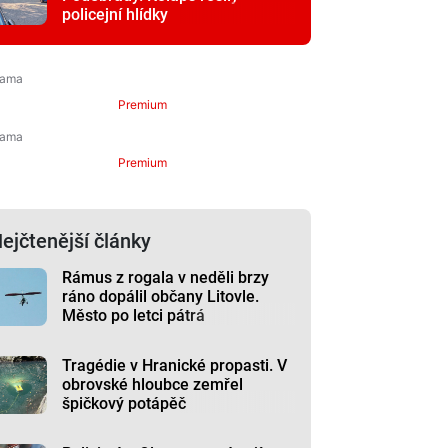
policejní hlídky
Premium
Premium
ejčtenější články
Rámus z rogala v neděli brzy
ráno dopálil občany Litovle.
Město po letci pátrá
Tragédie v Hranické propasti. V
obrovské hloubce zemřel
špičkový potápěč