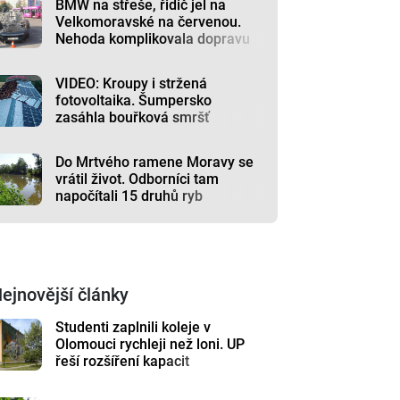
BMW na střeše, řidič jel na
Velkomoravské na červenou.
Nehoda komplikovala dopravu
VIDEO: Kroupy i stržená
fotovoltaika. Šumpersko
zasáhla bouřková smršť
Do Mrtvého ramene Moravy se
vrátil život. Odborníci tam
napočítali 15 druhů ryb
ejnovější články
Studenti zaplnili koleje v
Olomouci rychleji než loni. UP
řeší rozšíření kapacit