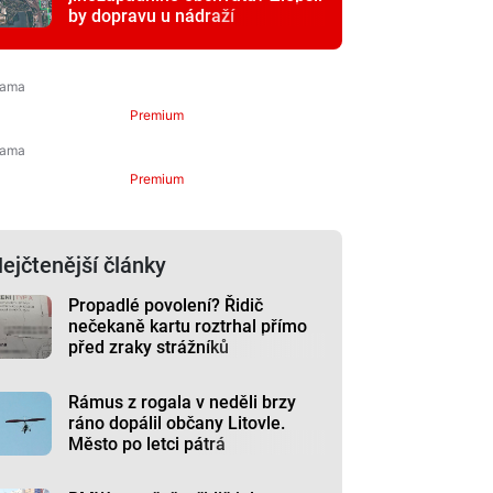
by dopravu u nádraží
Premium
Premium
ejčtenější články
Propadlé povolení? Řidič
nečekaně kartu roztrhal přímo
před zraky strážníků
Rámus z rogala v neděli brzy
ráno dopálil občany Litovle.
Město po letci pátrá