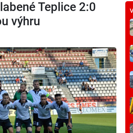
labené Teplice 2:0
V
vou výhru