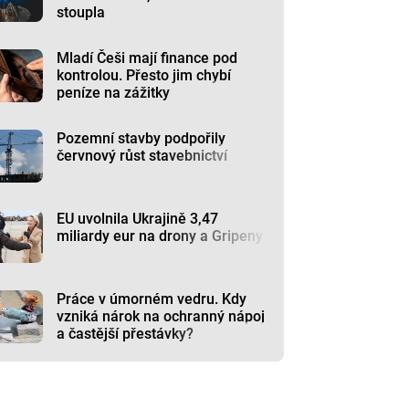
stoupla
Mladí Češi mají finance pod
kontrolou. Přesto jim chybí
peníze na zážitky
Pozemní stavby podpořily
červnový růst stavebnictví
EU uvolnila Ukrajině 3,47
miliardy eur na drony a Gripeny
Práce v úmorném vedru. Kdy
vzniká nárok na ochranný nápoj
a častější přestávky?