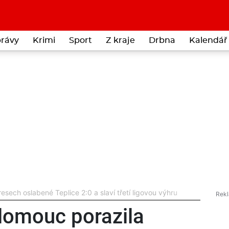
rávy
Krimi
Sport
Z kraje
Drbna
Kalendář 
ech oslabené Teplice 2:0 a slaví třetí ligovou výhru
omouc porazila