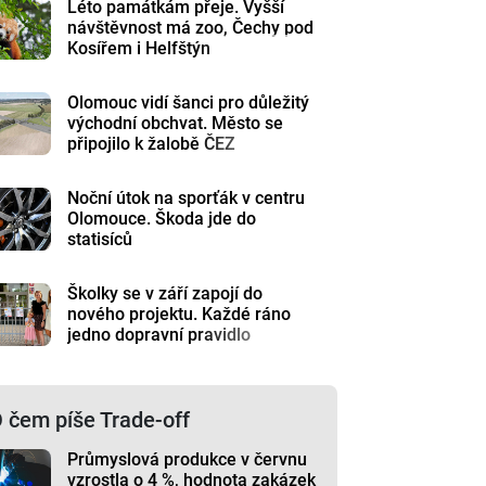
Léto památkám přeje. Vyšší
návštěvnost má zoo, Čechy pod
Kosířem i Helfštýn
Olomouc vidí šanci pro důležitý
východní obchvat. Město se
připojilo k žalobě ČEZ
Noční útok na sporťák v centru
Olomouce. Škoda jde do
statisíců
Školky se v září zapojí do
nového projektu. Každé ráno
jedno dopravní pravidlo
 čem píše Trade-off
Průmyslová produkce v červnu
vzrostla o 4 %, hodnota zakázek