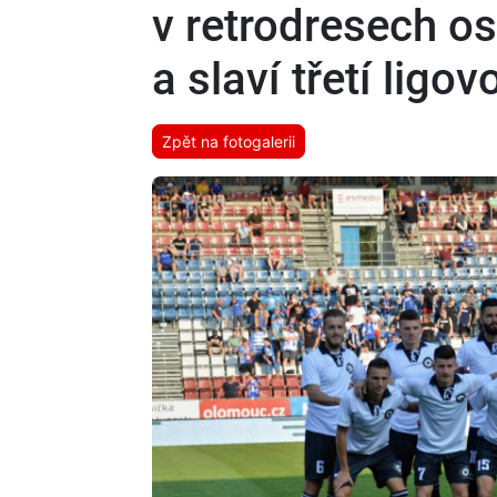
v retrodresech os
a slaví třetí ligo
Zpět na fotogalerii