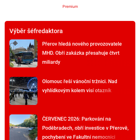
Premium
Výběr šéfredaktora
Přerov hledá nového provozovatele
MHD. Obří zakázka přesahuje čtvrt
miliardy
Olomouc řeší vánoční tržnici. Nad
vyhlídkovým kolem visí otazník
ČERVENEC 2026: Parkování na
Poděbradech, obří investice v Přerově,
pochybení ve Fakultní nemocnici