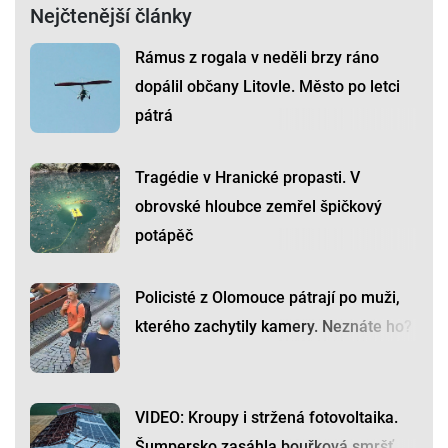
Nejčtenější články
Rámus z rogala v neděli brzy ráno
dopálil občany Litovle. Město po letci
pátrá
Tragédie v Hranické propasti. V
obrovské hloubce zemřel špičkový
potápěč
Policisté z Olomouce pátrají po muži,
kterého zachytily kamery. Neznáte ho?
VIDEO: Kroupy i stržená fotovoltaika.
Šumpersko zasáhla bouřková smršť