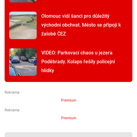
Olomouc vidí šanci pro důležitý
východní obchvat. Město se připojí k
žalobě ČEZ
VIDEO: Parkovací chaos u jezera
Poděbrady. Kolaps řešily policejní
hlídky
Premium
Premium