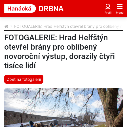
FOTOGALERIE: Hrad Helfštýn otevřel brány pro oblíbený novoro
FOTOGALERIE: Hrad Helfštýn
otevřel brány pro oblíbený
novoroční výstup, dorazily čtyři
tisíce lidí
Zpět na fotogalerii