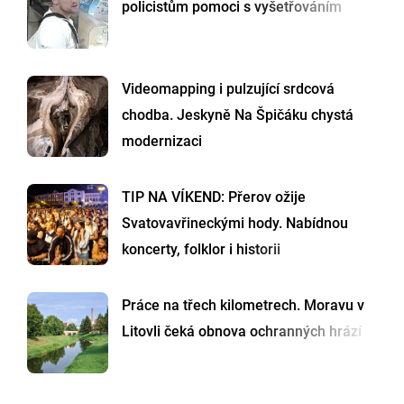
policistům pomoci s vyšetřováním
Videomapping i pulzující srdcová
chodba. Jeskyně Na Špičáku chystá
modernizaci
TIP NA VÍKEND: Přerov ožije
Svatovavřineckými hody. Nabídnou
koncerty, folklor i historii
Práce na třech kilometrech. Moravu v
Litovli čeká obnova ochranných hrází