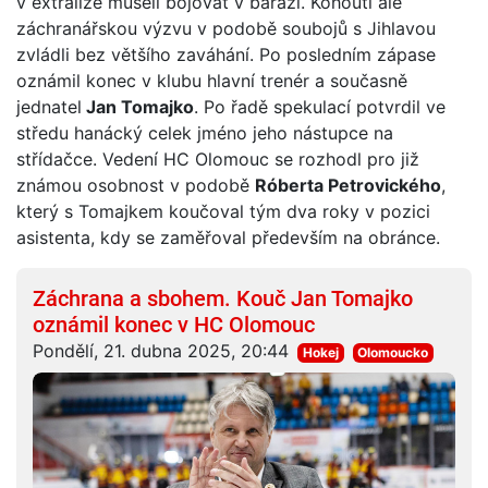
v extralize museli bojovat v baráži. Kohouti ale
záchranářskou výzvu v podobě soubojů s Jihlavou
zvládli bez většího zaváhání. Po posledním zápase
oznámil konec v klubu hlavní trenér a současně
jednatel
Jan Tomajko
. Po řadě spekulací potvrdil ve
středu hanácký celek jméno jeho nástupce na
střídačce. Vedení HC Olomouc se rozhodl pro již
známou osobnost v podobě
Róberta Petrovického
,
který s Tomajkem koučoval tým dva roky v pozici
asistenta, kdy se zaměřoval především na obránce.
Záchrana a sbohem. Kouč Jan Tomajko
oznámil konec v HC Olomouc
Pondělí, 21. dubna 2025, 20:44
Hokej
Olomoucko