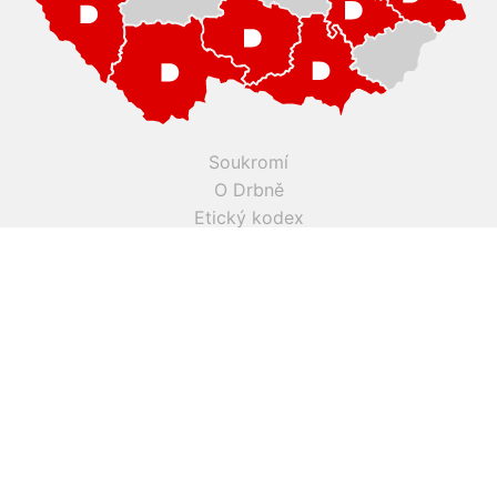
Soukromí
O Drbně
Etický kodex
Kontakt
Inzerce
Práce v Drbně
Nastavení cookies
Všechna práva vyhrazena, jakékoli užití obsahu včetné obsahu
a grafiky podléhá schválení provozovatelem serveru.