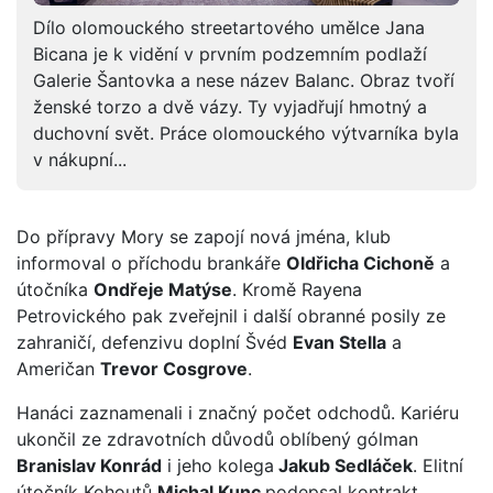
Dílo olomouckého streetartového umělce Jana
Bicana je k vidění v prvním podzemním podlaží
Galerie Šantovka a nese název Balanc. Obraz tvoří
ženské torzo a dvě vázy. Ty vyjadřují hmotný a
duchovní svět. Práce olomouckého výtvarníka byla
v nákupní...
Do přípravy Mory se zapojí nová jména, klub
informoval o příchodu brankáře
Oldřicha Cichoně
a
útočníka
Ondřeje Matýse
. Kromě Rayena
Petrovického pak zveřejnil i další obranné posily ze
zahraničí, defenzivu doplní Švéd
Evan Stella
a
Američan
Trevor Cosgrove
.
Hanáci zaznamenali i značný počet odchodů. Kariéru
ukončil ze zdravotních důvodů oblíbený gólman
Branislav Konrád
i jeho kolega
Jakub Sedláček
. Elitní
útočník Kohoutů
Michal Kunc
podepsal kontrakt