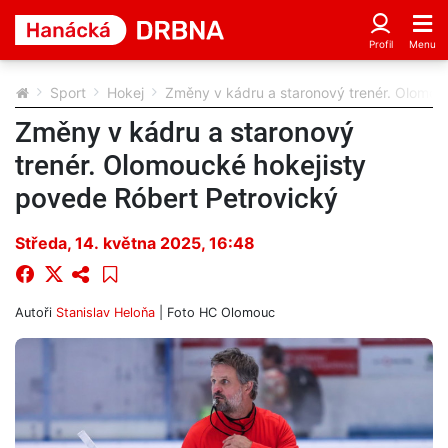
Sport
Hokej
Změny v kádru a staronový trenér. Olomou
Změny v kádru a staronový
trenér. Olomoucké hokejisty
povede Róbert Petrovický
Středa, 14. května 2025, 16:48
Autoři
Stanislav Heloňa
| Foto
HC Olomouc