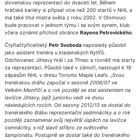
slovenskou reprezentaci do dvaceti let. Během
hráčské kariéry si připsal více než 200 startů v NHL a
má také titul mistra světa z roku 2002. V Olomouci
bude pracovat v jednom týmu i se svým synem, klub
včera oznámil příchod obránce
Rayena Petrovického
.
Čtyřiačtyřicetiletý
Petr Svoboda
naposledy působil
jako asistent trenéra u kladenských Rytířů.
Odchovanec Jihlavy hrál i za Třinec a rovněž má starty
za reprezentaci. Působil také v zámoří, nastoupil k 18
zápasům NHL v dresu Toronto Maple Leafs.
„Svou
trenérskou dráhu započal v sezoně 2006/07 ve
Velkém Meziříčí a o rok později se stal asistentem na
lavičce Jihlavy, jejíž juniorku vedl ve dvou
následujících rocích. Od sezony 2012/13 se dostal do
trenérského štábu reprezentační sedmnáctky a o rok
později zaznamenal svůj největší úspěch na lavičce
osmnáctky, s níž slavil stříbro ze světového
šampionátu. Postupně se dostal také do trenérského