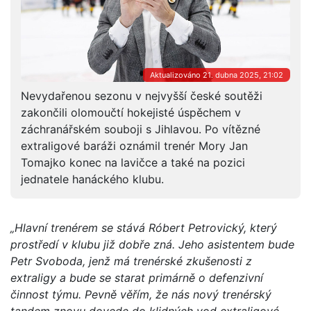
Aktualizováno 21. dubna 2025, 21:02
Nevydařenou sezonu v nejvyšší české soutěži
zakončili olomoučtí hokejisté úspěchem v
záchranářském souboji s Jihlavou. Po vítězné
extraligové baráži oznámil trenér Mory Jan
Tomajko konec na lavičce a také na pozici
jednatele hanáckého klubu.
„Hlavní trenérem se stává Róbert Petrovický, který
prostředí v klubu již dobře zná. Jeho asistentem bude
Petr Svoboda, jenž má trenérské zkušenosti z
extraligy a bude se starat primárně o defenzivní
činnost týmu. Pevně věřím, že nás nový trenérský