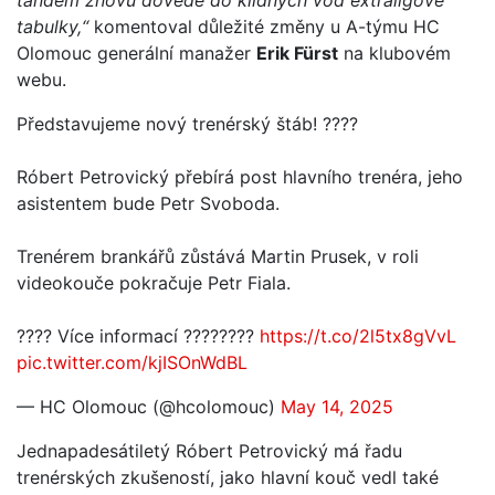
tandem znovu dovede do klidných vod extraligové
tabulky,“
komentoval důležité změny u A-týmu HC
Olomouc generální manažer
Erik Fürst
na klubovém
webu.
Představujeme nový trenérský štáb! ????
Róbert Petrovický přebírá post hlavního trenéra, jeho
asistentem bude Petr Svoboda.
Trenérem brankářů zůstává Martin Prusek, v roli
videokouče pokračuje Petr Fiala.
???? Více informací ????????
https://t.co/2l5tx8gVvL
pic.twitter.com/kjISOnWdBL
— HC Olomouc (@hcolomouc)
May 14, 2025
Jednapadesátiletý Róbert Petrovický má řadu
trenérských zkušeností, jako hlavní kouč vedl také