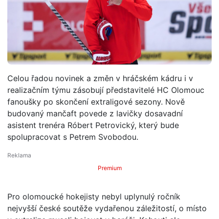
Celou řadou novinek a změn v hráčském kádru i v
realizačním týmu zásobují představitelé HC Olomouc
fanoušky po skončení extraligové sezony. Nově
budovaný mančaft povede z lavičky dosavadní
asistent trenéra Róbert Petrovický, který bude
spolupracovat s Petrem Svobodou.
Premium
Pro olomoucké hokejisty nebyl uplynulý ročník
nejvyšší české soutěže vydařenou záležitostí, o místo