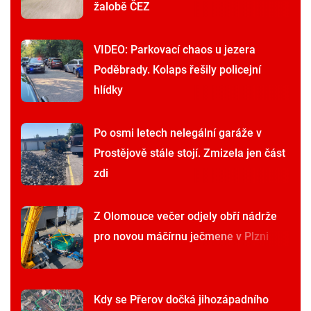
žalobě ČEZ
VIDEO: Parkovací chaos u jezera
Poděbrady. Kolaps řešily policejní
hlídky
Po osmi letech nelegální garáže v
Prostějově stále stojí. Zmizela jen část
zdi
Z Olomouce večer odjely obří nádrže
pro novou máčírnu ječmene v Plzni
Kdy se Přerov dočká jihozápadního