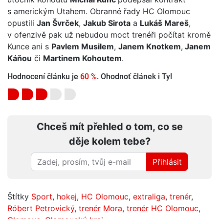
s americkým Utahem. Obranné řady HC Olomouc
opustili
Jan Švrček
,
Jakub Sirota
a
Lukáš Mareš
,
v ofenzivě pak už nebudou moct trenéři počítat kromě
Kunce ani s
Pavlem Musilem
,
Janem Knotkem
,
Janem
Káňou
či
Martinem Kohoutem
.
Hodnocení článku je
60 %
. Ohodnoť článek i Ty!
Chceš mít přehled o tom, co se
děje kolem tebe?
Přihlásit
Štítky
Sport
,
hokej
,
HC Olomouc
,
extraliga
,
trenér
,
Róbert Petrovický
,
trenér Mora
,
trenér HC Olomouc
,