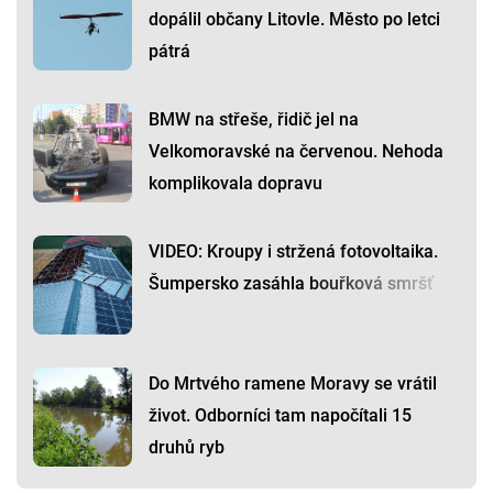
dopálil občany Litovle. Město po letci
pátrá
BMW na střeše, řidič jel na
Velkomoravské na červenou. Nehoda
komplikovala dopravu
VIDEO: Kroupy i stržená fotovoltaika.
Šumpersko zasáhla bouřková smršť
Do Mrtvého ramene Moravy se vrátil
život. Odborníci tam napočítali 15
druhů ryb