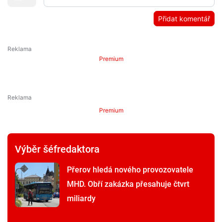
Přidat komentář
Premium
Premium
Výběr šéfredaktora
Přerov hledá nového provozovatele
MHD. Obří zakázka přesahuje čtvrt
miliardy