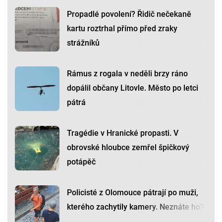
Propadlé povolení? Řidič nečekaně
kartu roztrhal přímo před zraky
strážníků
Rámus z rogala v neděli brzy ráno
dopálil občany Litovle. Město po letci
pátrá
Tragédie v Hranické propasti. V
obrovské hloubce zemřel špičkový
potápěč
Policisté z Olomouce pátrají po muži,
kterého zachytily kamery. Neznáte ho?