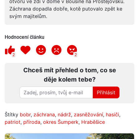
otvoru ve zdi v domě v Bousíně na Prostějovsku.
Záchrana dopadla dobře, kotě putovalo zpět ke
svým majitelům.
Hodnocení článku
2
2
Chceš mít přehled o tom, co se
děje kolem tebe?
Přihlásit
Štítky
bobr
,
záchrana
,
nádrž
,
zasněžování
,
hasiči
,
patriot
,
příroda
,
okres Šumperk
,
Hraběšice