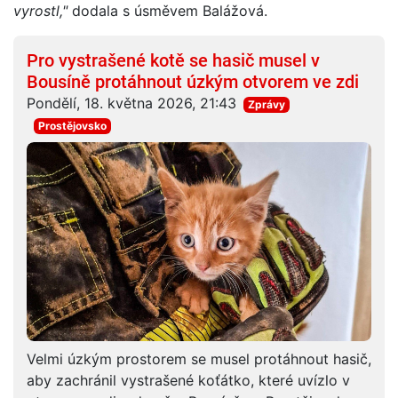
vyrostl,"
dodala s úsměvem Balážová.
Pro vystrašené kotě se hasič musel v
Bousíně protáhnout úzkým otvorem ve zdi
Pondělí, 18. května 2026, 21:43
Zprávy
Prostějovsko
Velmi úzkým prostorem se musel protáhnout hasič,
aby zachránil vystrašené koťátko, které uvízlo v