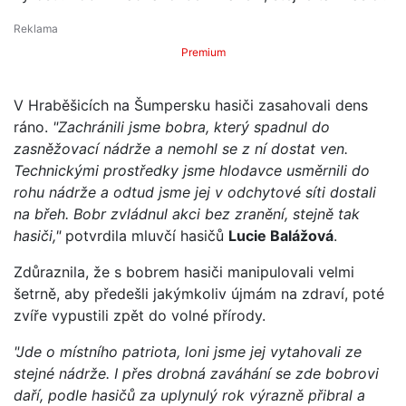
Premium
V Hraběšicích na Šumpersku hasiči zasahovali dens
ráno.
"Zachránili jsme bobra, který spadnul do
zasněžovací nádrže a nemohl se z ní dostat ven.
Technickými prostředky jsme hlodavce usměrnili do
rohu nádrže a odtud jsme jej v odchytové síti dostali
na břeh. Bobr zvládnul akci bez zranění, stejně tak
hasiči,"
potvrdila mluvčí hasičů
Lucie Balážová
.
Zdůraznila, že s bobrem hasiči manipulovali velmi
šetrně, aby předešli jakýmkoliv újmám na zdraví, poté
zvíře vypustili zpět do volné přírody.
"Jde o místního patriota, loni jsme jej vytahovali ze
stejné nádrže. I přes drobná zaváhání se zde bobrovi
daří, podle hasičů za uplynulý rok výrazně přibral a