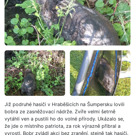
Již podruhé hasiči v Hraběšicích na Šumpersku lovili
bobra ze zasněžovací nádrže. Zvíře velmi šetrně
vytáhli ven a pustili ho do volné přírody. Ukázalo se,
že jde o místního patriota, za rok výrazně přibral a
vyrostl. Bobr zvládl akci bez zranění, stejně tak hasiči.