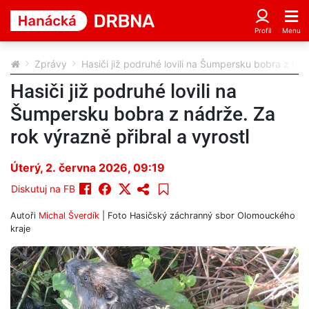
Zprávy
Hasiči již podruhé lovili na Šumpersku bobra z nád
Hasiči již podruhé lovili na
Šumpersku bobra z nádrže. Za
rok výrazně přibral a vyrostl
Úterý, 2. června 2026, 09:19
Diskutuj na FB
Autoři
Michal Šverdík
| Foto
Hasičský záchranný sbor Olomouckého
kraje