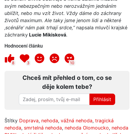
svým nebezpečným nebo nerozvážným jednáním
ublížit, nebo mu vzít život. Vždy dáme do záchrany
životů maximum. Ale taky jsme jenom lidi a některé
‚scénáře‘ nám pak trhají srdce,“
napsala mluvčí krajské
záchranky
Lucie Mikisková
.
Hodnocení článku
8
3
10
Chceš mít přehled o tom, co se
děje kolem tebe?
Přihlásit
Štítky
Doprava
,
nehoda
,
vážná nehoda
,
tragická
nehoda
,
smrtelná nehoda
,
nehoda Olomoucko
,
nehoda