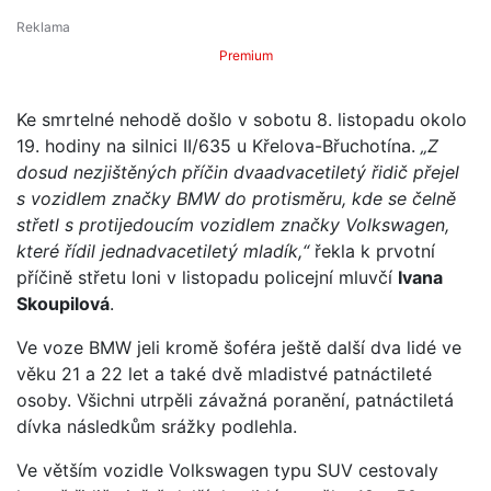
Premium
Ke smrtelné nehodě došlo v sobotu 8. listopadu okolo
19. hodiny na silnici II/635 u Křelova-Břuchotína.
„Z
dosud nezjištěných příčin dvaadvacetiletý řidič přejel
s vozidlem značky BMW do protisměru, kde se čelně
střetl s protijedoucím vozidlem značky Volkswagen,
které řídil jednadvacetiletý mladík,“
řekla k prvotní
příčině střetu loni v listopadu policejní mluvčí
Ivana
Skoupilová
.
Ve voze BMW jeli kromě šoféra ještě další dva lidé ve
věku 21 a 22 let a také dvě mladistvé patnáctileté
osoby. Všichni utrpěli závažná poranění, patnáctiletá
dívka následkům srážky podlehla.
Ve větším vozidle Volkswagen typu SUV cestovaly