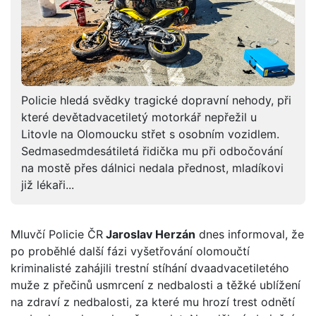
Policie hledá svědky tragické dopravní nehody, při
které devětadvacetiletý motorkář nepřežil u
Litovle na Olomoucku střet s osobním vozidlem.
Sedmasedmdesátiletá řidička mu při odbočování
na mostě přes dálnici nedala přednost, mladíkovi
již lékaři...
Mluvčí Policie ČR
Jaroslav Herzán
dnes informoval, že
po proběhlé další fázi vyšetřování olomoučtí
kriminalisté zahájili trestní stíhání dvaadvacetiletého
muže z přečinů usmrcení z nedbalosti a těžké ublížení
na zdraví z nedbalosti, za které mu hrozí trest odnětí