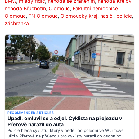
BMW
,
mladý řidič
,
nehoda se zraněním
,
nehoda Křelov
,
nehoda Břuchotín
,
Olomouc
,
Fakultní nemocnice
Olomouc
,
FN Olomouc
,
Olomoucký kraj
,
hasiči
,
policie
,
záchranka