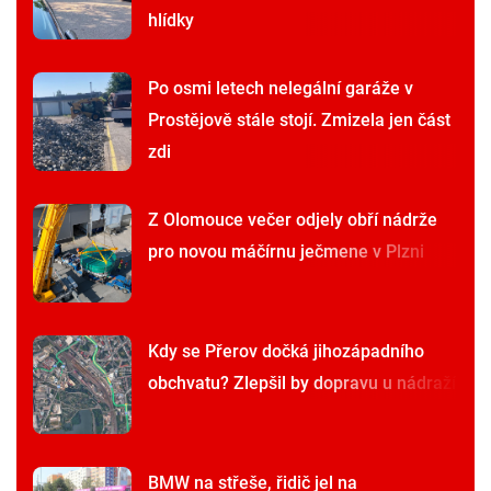
hlídky
Po osmi letech nelegální garáže v
Prostějově stále stojí. Zmizela jen část
zdi
Z Olomouce večer odjely obří nádrže
pro novou máčírnu ječmene v Plzni
Kdy se Přerov dočká jihozápadního
obchvatu? Zlepšil by dopravu u nádraží
BMW na střeše, řidič jel na