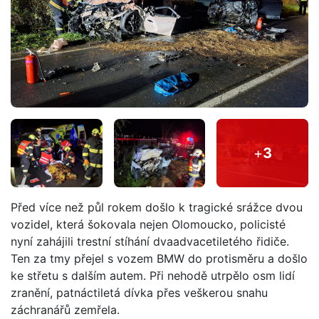
+
3
Před více než půl rokem došlo k tragické srážce dvou
vozidel, která šokovala nejen Olomoucko, policisté
nyní zahájili trestní stíhání dvaadvacetiletého řidiče.
Ten za tmy přejel s vozem BMW do protisměru a došlo
ke střetu s dalším autem. Při nehodě utrpělo osm lidí
zranění, patnáctiletá dívka přes veškerou snahu
záchranářů zemřela.