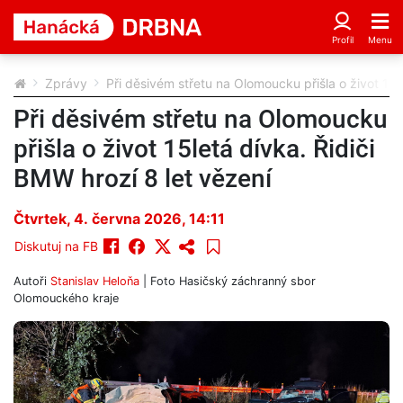
Zprávy
Při děsivém střetu na Olomoucku přišla o život 15l
Při děsivém střetu na Olomoucku
přišla o život 15letá dívka. Řidiči
BMW hrozí 8 let vězení
Čtvrtek, 4. června 2026, 14:11
Diskutuj na FB
Autoři
Stanislav Heloňa
| Foto
Hasičský záchranný sbor
Olomouckého kraje