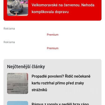
Velkomoravské na červenou. Nehoda
komplikovala dopravu
Premium
Premium
Nejčtenější články
Propadlé povolení? Řidič nečekaně
kartu roztrhal přímo před zraky
strážníků
Rámus z rogala v neděli brzy ráno