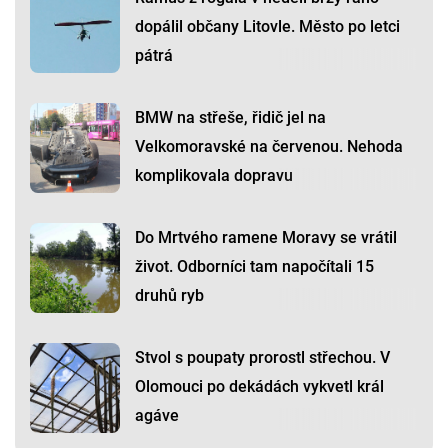
dopálil občany Litovle. Město po letci
pátrá
BMW na střeše, řidič jel na
Velkomoravské na červenou. Nehoda
komplikovala dopravu
Do Mrtvého ramene Moravy se vrátil
život. Odborníci tam napočítali 15
druhů ryb
Stvol s poupaty prorostl střechou. V
Olomouci po dekádách vykvetl král
agáve