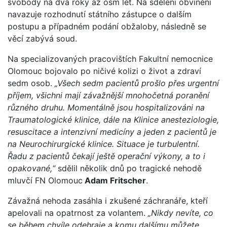
svobody na dva roky až osm let. Na sdělení obvinění
navazuje rozhodnutí státního zástupce o dalším
postupu a případném podání obžaloby, následně se
věcí zabývá soud.
Na specializovaných pracovištích Fakultní nemocnice
Olomouc bojovalo po ničivé kolizi o život a zdraví
sedm osob.
„Všech sedm pacientů prošlo přes urgentní
příjem, všichni mají závažnější mnohočetná poranění
různého druhu. Momentálně jsou hospitalizováni na
Traumatologické klinice, dále na Klinice anesteziologie,
resuscitace a intenzivní medicíny a jeden z pacientů je
na Neurochirurgické klinice. Situace je turbulentní.
Řadu z pacientů čekají ještě operační výkony, a to i
opakované,“
sdělil několik dnů po tragické nehodě
mluvčí FN Olomouc
Adam Fritscher
.
Závažná nehoda zasáhla i zkušené záchranáře, kteří
apelovali na opatrnost za volantem.
„Nikdy nevíte, co
se během chvíle odehraje a komu dalšímu můžete