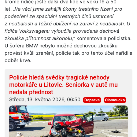
kromě řidiče ještě další dva lidé ve věku 19 a 50
let.
„Ve věci jsme zahájili úkony trestního řízení pro
podezření ze spáchání trestných činů usmrcení
z nedbalosti a těžké ublížení na zdraví z nedbalosti. U
řidiče Volkswagenu vyloučila provedená dechová
zkouška přítomnost alkoholu,“
komentovala policistka.
U šoféra BMW nebylo možné dechovou zkoušku
provést kvůli zranění, policie tak pro tento účel nařídila
odběr krve.
Policie hledá svědky tragické nehody
motorkáře u Litovle. Seniorka v autě mu
nedala přednost
Středa, 13. května 2026, 06:50
Doprava
Olomoucko