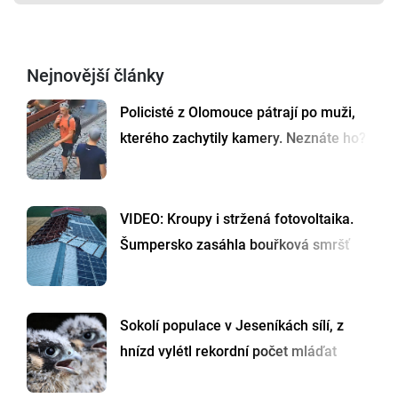
Nejnovější články
Policisté z Olomouce pátrají po muži,
kterého zachytily kamery. Neznáte ho?
VIDEO: Kroupy i stržená fotovoltaika.
Šumpersko zasáhla bouřková smršť
Sokolí populace v Jeseníkách sílí, z
hnízd vylétl rekordní počet mláďat