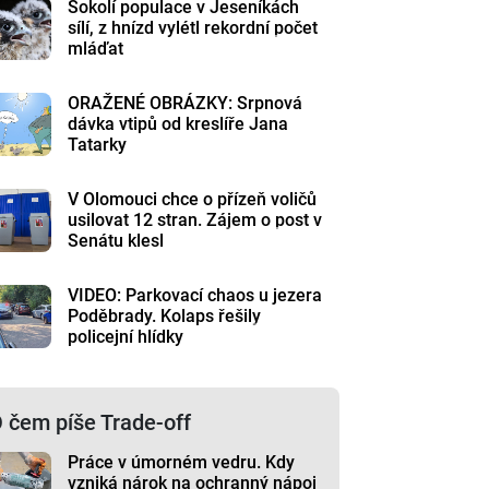
Sokolí populace v Jeseníkách
sílí, z hnízd vylétl rekordní počet
mláďat
ORAŽENÉ OBRÁZKY: Srpnová
dávka vtipů od kreslíře Jana
Tatarky
V Olomouci chce o přízeň voličů
usilovat 12 stran. Zájem o post v
Senátu klesl
VIDEO: Parkovací chaos u jezera
Poděbrady. Kolaps řešily
policejní hlídky
 čem píše Trade-off
Práce v úmorném vedru. Kdy
vzniká nárok na ochranný nápoj