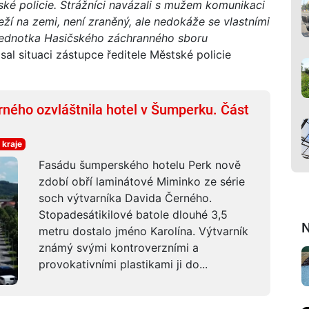
ské policie. Strážníci navázali s mužem komunikaci
eží na zemi, není zraněný, ale nedokáže se vlastními
a jednotka Hasičského záchranného sboru
al situaci zástupce ředitele Městské policie
rného ozvláštnila hotel v Šumperku. Část
 kraje
Fasádu šumperského hotelu Perk nově
zdobí obří laminátové Miminko ze série
soch výtvarníka Davida Černého.
Stopadesátikilové batole dlouhé 3,5
N
metru dostalo jméno Karolína. Výtvarník
známý svými kontroverzními a
provokativními plastikami ji do...