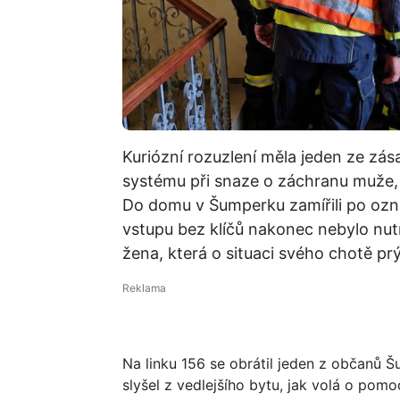
Kuriózní rozuzlení měla jeden ze z
systému při snaze o záchranu muže, 
Do domu v Šumperku zamířili po oznám
vstupu bez klíčů nakonec nebylo nut
žena, která o situaci svého chotě pr
Na linku 156 se obrátil jeden z občanů 
slyšel z vedlejšího bytu, jak volá o pomo