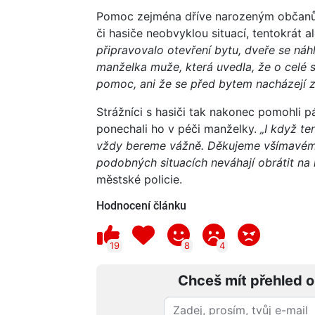
Pomoc zejména dříve narozeným občanům 
či hasiče neobvyklou situací, tentokrát a
připravovalo otevření bytu, dveře se náh
manželka muže, která uvedla, že o celé si
pomoc, ani že se před bytem nacházejí za
Strážníci s hasiči tak nakonec pomohli pá
ponechali ho v péči manželky.
„I když t
vždy bereme vážně. Děkujeme všímavému
podobných situacích neváhají obrátit na l
městské policie.
Hodnocení článku
19
8
4
Chceš mít přehled o