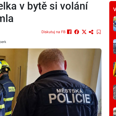
ka v bytě si volání
V
mla
Diskutuj na FB
perk