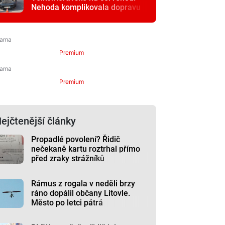
Nehoda komplikovala dopravu
Premium
Premium
ejčtenější články
Propadlé povolení? Řidič
nečekaně kartu roztrhal přímo
před zraky strážníků
Rámus z rogala v neděli brzy
ráno dopálil občany Litovle.
Město po letci pátrá