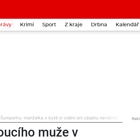
rávy
Krimi
Sport
Z kraje
Drbna
Kalendář 
umperku: manželka v bytě si volání ani zásahu nevšimla
oucího muže v