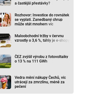
a častější přestávky?
Rozhovor: Investice do rovnátek
se vyplatí. Zanedbaný chrup
může stát mnohem víc
Maloobchodní tržby v červnu
vzrostly o 3,6 %, táhly je e-shopy
ČEZ zvýšil výrobu z fotovoltaiky
o 13 % na 111 GWh
Vedra mění nákupy Čechů, víc
utrácejí za zmrzlinu, méně za
pečení