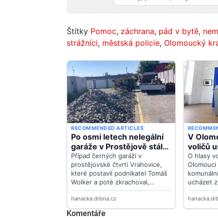
Štítky
Pomoc
,
záchrana
,
pád v bytě
,
nem
strážníci
,
městská policie
,
Olomoucký kra
Komentáře