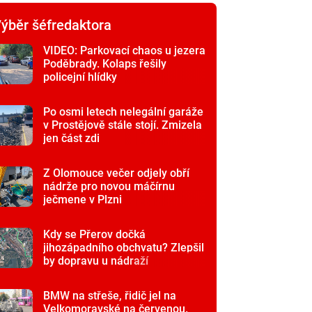
ýběr šéfredaktora
VIDEO: Parkovací chaos u jezera
Poděbrady. Kolaps řešily
policejní hlídky
Po osmi letech nelegální garáže
v Prostějově stále stojí. Zmizela
jen část zdi
Z Olomouce večer odjely obří
nádrže pro novou máčírnu
ječmene v Plzni
Kdy se Přerov dočká
jihozápadního obchvatu? Zlepšil
by dopravu u nádraží
BMW na střeše, řidič jel na
Velkomoravské na červenou.