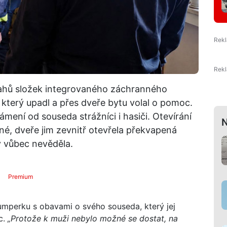
ásahů složek integrovaného záchranného
který upadl a přes dveře bytu volal o pomoc.
ení od souseda strážníci i hasiči. Otevírání
N
né, dveře jim zevnitř otevřela překvapená
ý vůbec nevěděla.
Premium
Šumperku s obavami o svého souseda, který jej
c.
„Protože k muži nebylo možné se dostat, na