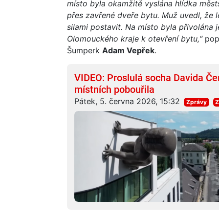
místo byla okamžitě vyslána hlídka měst
přes zavřené dveře bytu. Muž uvedl, že l
silami postavit. Na místo byla přivolán
Olomouckého kraje k otevření bytu,“
pops
Šumperk
Adam Vepřek
.
VIDEO: Proslulá socha Davida Če
místních pobouřila
Pátek, 5. června 2026, 15:32
Zprávy
Z