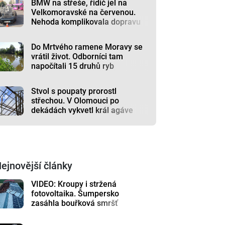
BMW na střeše, řidič jel na
Velkomoravské na červenou.
Nehoda komplikovala dopravu
Do Mrtvého ramene Moravy se
vrátil život. Odborníci tam
napočítali 15 druhů ryb
Stvol s poupaty prorostl
střechou. V Olomouci po
dekádách vykvetl král agáve
ejnovější články
VIDEO: Kroupy i stržená
fotovoltaika. Šumpersko
zasáhla bouřková smršť