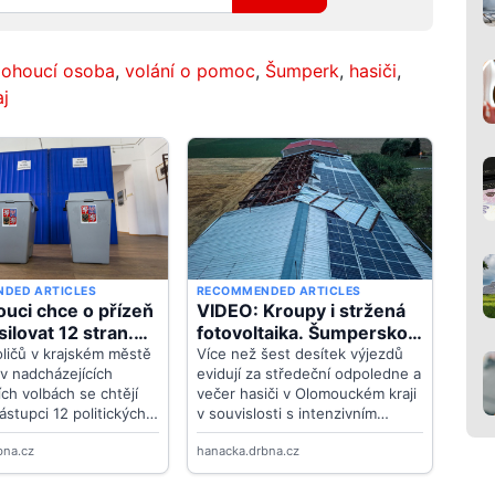
ohoucí osoba
,
volání o pomoc
,
Šumperk
,
hasiči
,
j