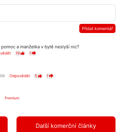
Přidat komentář
 o pomoc a manželka v bytě neslyší nic?
vědět
19
1
:09
Odpovědět
5
1
Premium
Další komerční články