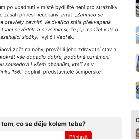
po upadnutí v místě bydliště není pro strážníky
le zásah přinesl nečekaný zvrat.
„Zatímco se
le otevřely zevnitř. Ve dveřích stála překvapená
tuaci nevěděla a nevšimla si, že její manžel volá o
sahující složky,“
vylíčil Vepřek.
novi zpět na nohy, prověřili jeho zdravotní stav a
entokrát vše dopadlo dobře, podobná oznámení
 sousedovi i všem občanům, kteří se v
inku 156,“
doplnili představitelé šumperské
O
 tom, co se děje kolem tebe?
Přihlásit