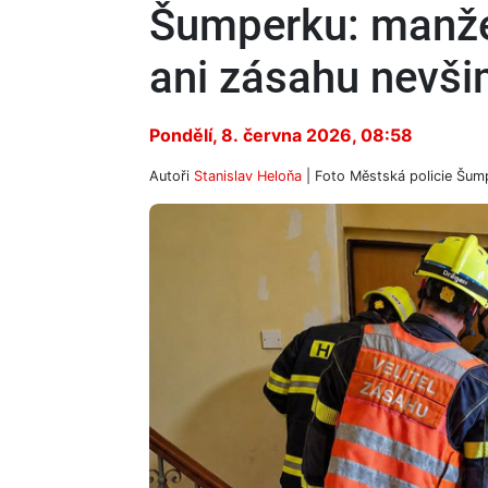
Šumperku: manžel
ani zásahu nevši
Pondělí, 8. června 2026, 08:58
Autoři
Stanislav Heloňa
| Foto
Městská policie Šum