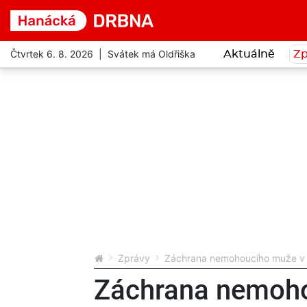
Čtvrtek 6. 8. 2026 | Svátek má Oldřiška
Aktuálně
Zp
Zprávy
Záchrana nemohoucího muže v Š
Záchrana nemoh