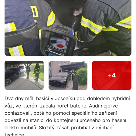
+
4
Dva dny měli hasiči v Jeseníku pod dohledem hybridní
vůz, ve kterém začala hořet baterie. Audi nejprve
ochlazovali, poté ho pomocí speciálního zařízení
odvezli na stanici do kontejneru určeného pro hašení
elektromobilů. Složitý zásah probíhal v dýchací
technice.