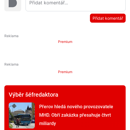
Přidat komentář
Premium
Premium
Výběr šéfredaktora
Přerov hledá nového provozovatele
MHD. Obří zakázka přesahuje čtvrt
miliardy