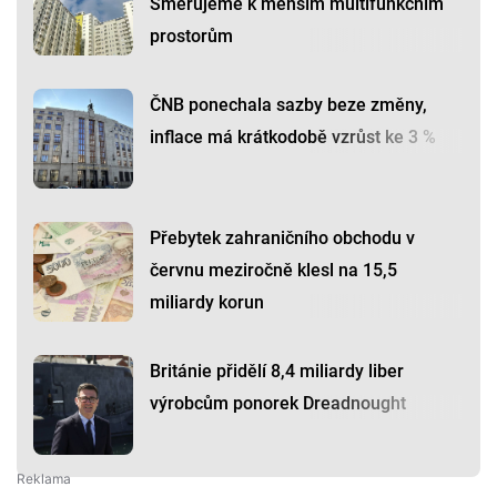
Směřujeme k menším multifunkčním
prostorům
ČNB ponechala sazby beze změny,
inflace má krátkodobě vzrůst ke 3 %
Přebytek zahraničního obchodu v
červnu meziročně klesl na 15,5
miliardy korun
Británie přidělí 8,4 miliardy liber
výrobcům ponorek Dreadnought