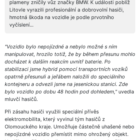
plameny zničily vůz značky BMW. K události poblíž
Litovle vyrazili profesionální a dobrovolní hasiči,
hmotná škoda na vozidle je podle prvotního
vyčíslení...
"Vozidlo bylo nepojízdné a nebylo možné s ním
manipulovat, hrozilo totiž, že by během přesunu mohlo
docházet k dalším reakcím uvnitř baterie. Po
stabilizaci jsme hybrid pomocí transportních vozíků
opatrně přesunuli a jeřábem naložili do speciálního
kontejneru a odvezli jsme na jesenickou stanici. Zde
bylo vozidlo po dobu 48 hodin pod dohledem,"
uvedla
mluvčí hasičů.
Při zásahu hasiči využili speciální přívěs
elektromobilita, který vyvinul tým hasičů z
Olomouckého kraje. Umožňuje částečně uhašené nebo
nepojízdné vozidlo přemístit mimo ohrožený objekt.