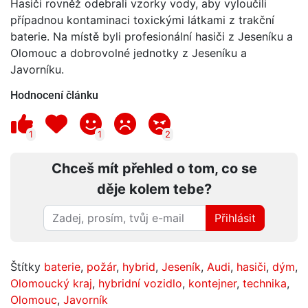
Hasiči rovněž odebrali vzorky vody, aby vyloučili
případnou kontaminaci toxickými látkami z trakční
baterie. Na místě byli profesionální hasiči z Jeseníku a
Olomouc a dobrovolné jednotky z Jeseníku a
Javorníku.
Hodnocení článku
1
1
2
Chceš mít přehled o tom, co se
děje kolem tebe?
Přihlásit
Štítky
baterie
,
požár
,
hybrid
,
Jeseník
,
Audi
,
hasiči
,
dým
,
Olomoucký kraj
,
hybridní vozidlo
,
kontejner
,
technika
,
Olomouc
,
Javorník