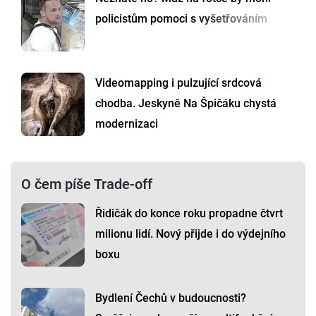
policistům pomoci s vyšetřováním
Videomapping i pulzující srdcová
chodba. Jeskyně Na Špičáku chystá
modernizaci
O čem píše Trade-off
Řidičák do konce roku propadne čtvrt
milionu lidí. Nový přijde i do výdejního
boxu
Bydlení Čechů v budoucnosti?