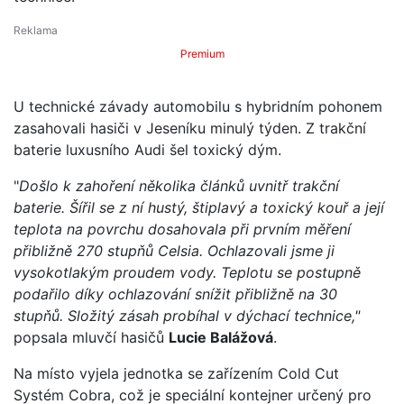
Premium
U technické závady automobilu s hybridním pohonem
zasahovali hasiči v Jeseníku minulý týden. Z trakční
baterie luxusního Audi šel toxický dým.
"
Došlo k zahoření několika článků uvnitř trakční
baterie. Šířil se z ní hustý, štiplavý a toxický kouř a její
teplota na povrchu dosahovala při prvním měření
přibližně 270 stupňů Celsia. Ochlazovali jsme ji
vysokotlakým proudem vody. Teplotu se postupně
podařilo díky ochlazování snížit přibližně na 30
stupňů. Složitý zásah probíhal v dýchací technice,"
popsala mluvčí hasičů
Lucie Balážová
.
Na místo vyjela jednotka se zařízením Cold Cut
Systém Cobra, což je speciální kontejner určený pro