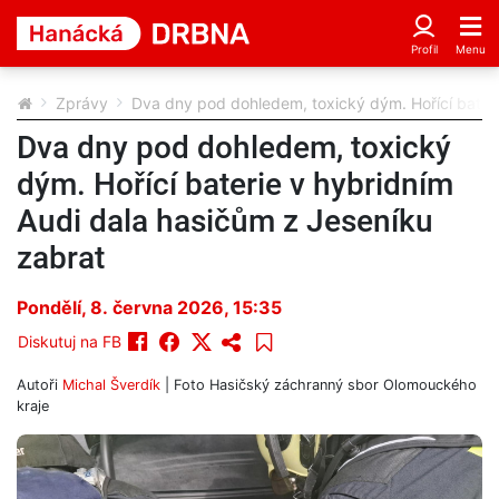
Zprávy
Dva dny pod dohledem, toxický dým. Hořící bateri
Dva dny pod dohledem, toxický
dým. Hořící baterie v hybridním
Audi dala hasičům z Jeseníku
zabrat
Pondělí, 8. června 2026, 15:35
Diskutuj na FB
Autoři
Michal Šverdík
| Foto
Hasičský záchranný sbor Olomouckého
kraje