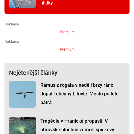
hlídky
Premium
Premium
Nejčtenější články
Rámus z rogala v neděli brzy ráno
dopálil občany Litovle. Město po letci
pátrá
Tragédie v Hranické propasti. V
obrovské hloubce zemřel špičkový