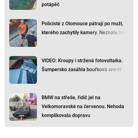
potápěč
Policisté z Olomouce pátrají po muži,
kterého zachytily kamery. Neznáte ho?
VIDEO: Kroupy i stržená fotovoltaika.
Šumpersko zasáhla bouřková smršť
BMW na střeše, řidič jel na
Velkomoravské na červenou. Nehoda
komplikovala dopravu