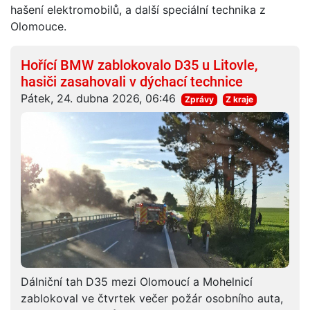
hašení elektromobilů, a další speciální technika z
Olomouce.
Hořící BMW zablokovalo D35 u Litovle,
hasiči zasahovali v dýchací technice
Pátek, 24. dubna 2026, 06:46
Zprávy
Z kraje
Dálniční tah D35 mezi Olomoucí a Mohelnicí
zablokoval ve čtvrtek večer požár osobního auta,