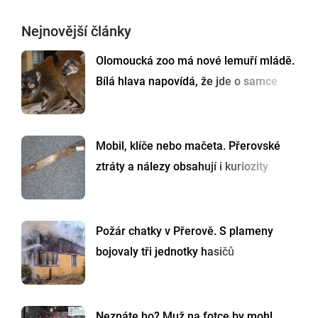
Nejnovější články
Olomoucká zoo má nové lemuří mládě.
Bílá hlava napovídá, že jde o samce
Mobil, klíče nebo mačeta. Přerovské
ztráty a nálezy obsahují i kuriozity
Požár chatky v Přerově. S plameny
bojovaly tři jednotky hasičů
Neznáte ho? Muž na fotce by mohl