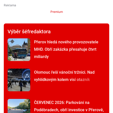
Premium
Výběr šéfredaktora
Přerov hledá nového provozovatele
MHD. Obří zakázka přesahuje čtvrt
miliardy
Olomouc řeší vánoční tržnici. Nad
vyhlídkovým kolem visí otazník
ČERVENEC 2026: Parkování na
Poděbradech, obří investice v Přerově,