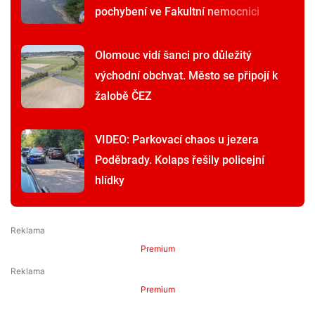
pochybení ve Fakultní nemocnici
Olomouc vidí šanci pro důležitý
východní obchvat. Město se připojí k
žalobě ČEZ
VIDEO: Parkovací chaos u jezera
Poděbrady. Kolaps řešily policejní
hlídky
Premium
Premium