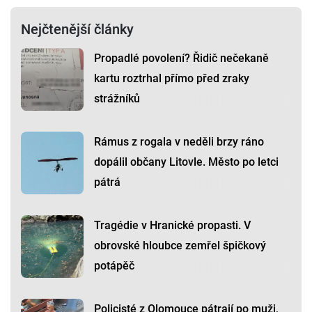
Nejčtenější články
Propadlé povolení? Řidič nečekaně
kartu roztrhal přímo před zraky
strážníků
Rámus z rogala v neděli brzy ráno
dopálil občany Litovle. Město po letci
pátrá
Tragédie v Hranické propasti. V
obrovské hloubce zemřel špičkový
potápěč
Policisté z Olomouce pátrají po muži,