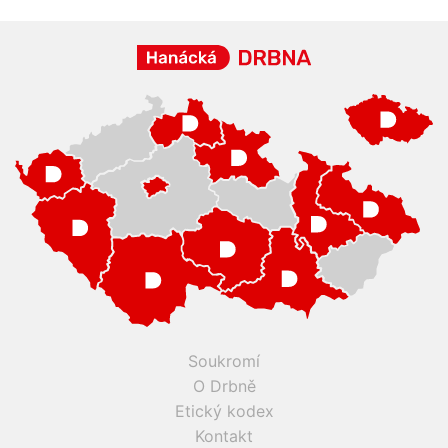
Soukromí
O Drbně
Etický kodex
Kontakt