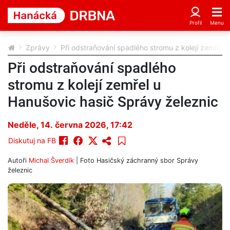
Zprávy
Při odstraňování spadlého stromu z kolejí zemřel 
Při odstraňování spadlého
stromu z kolejí zemřel u
Hanušovic hasič Správy železnic
Neděle, 14. června 2026, 17:42
Diskutuj na FB
Autoři
Michal Šverdík
| Foto
Hasičský záchranný sbor Správy
železnic