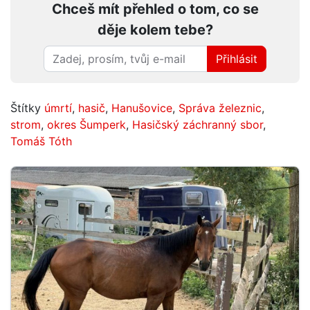
Chceš mít přehled o tom, co se
děje kolem tebe?
Přihlásit
Štítky
úmrtí
,
hasič
,
Hanušovice
,
Správa železnic
,
strom
,
okres Šumperk
,
Hasičský záchranný sbor
,
Tomáš Tóth