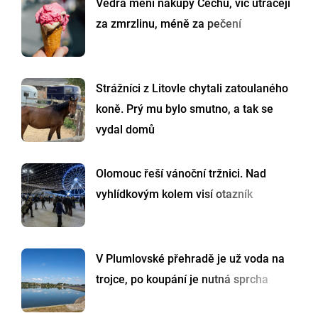
Vedra mění nákupy Čechů, víc utrácejí
za zmrzlinu, méně za pečení
Strážníci z Litovle chytali zatoulaného
koně. Prý mu bylo smutno, a tak se
vydal domů
Olomouc řeší vánoční tržnici. Nad
vyhlídkovým kolem visí otazník
V Plumlovské přehradě je už voda na
trojce, po koupání je nutná sprcha