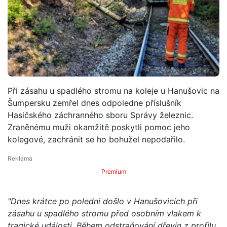
Při zásahu u spadlého stromu na koleje u Hanušovic na
Šumpersku zemřel dnes odpoledne příslušník
Hasičského záchranného sboru Správy železnic.
Zraněnému muži okamžitě poskytli pomoc jeho
kolegové, zachránit se ho bohužel nepodařilo.
Premium
"Dnes krátce po poledni došlo v Hanušovicích při
zásahu u spadlého stromu před osobním vlakem k
tragické události. Během odstraňování dřevin z profilu