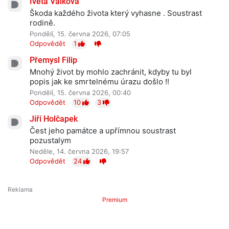
Iveta Válková
Škoda každého života který vyhasne . Soustrast
rodině.
Pondělí, 15. června 2026, 07:05
Odpovědět
1
Přemysl Filip
Mnohý život by mohlo zachránit, kdyby tu byl
popis jak ke smrtelnému úrazu došlo !!
Pondělí, 15. června 2026, 00:40
Odpovědět
10
3
Jiří Holčapek
Čest jeho památce a upřímnou soustrast
pozustalym
Neděle, 14. června 2026, 19:57
Odpovědět
24
Premium