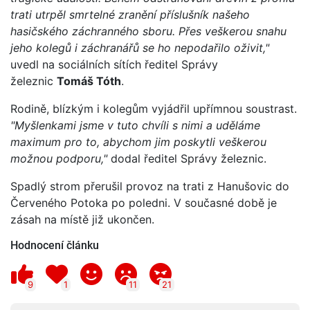
trati utrpěl smrtelné zranění příslušník našeho
hasičského záchranného sboru. Přes veškerou snahu
jeho kolegů i záchranářů se ho nepodařilo oživit,"
uvedl na sociálních sítích ředitel Správy
železnic
Tomáš Tóth
.
Rodině, blízkým i kolegům vyjádřil upřímnou soustrast.
"Myšlenkami jsme v tuto chvíli s nimi a uděláme
maximum pro to, abychom jim poskytli veškerou
možnou podporu,"
dodal ředitel Správy železnic.
Spadlý strom přerušil provoz na trati z Hanušovic do
Červeného Potoka po poledni. V současné době je
zásah na místě již ukončen.
Hodnocení článku
9
1
11
21