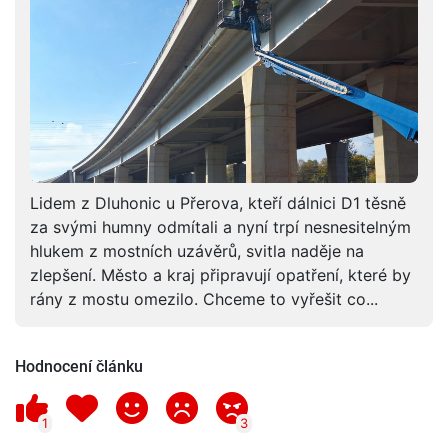
Lidem z Dluhonic u Přerova, kteří dálnici D1 těsně
za svými humny odmítali a nyní trpí nesnesitelným
hlukem z mostních uzávěrů, svitla naděje na
zlepšení. Město a kraj připravují opatření, které by
rány z mostu omezilo. Chceme to vyřešit co...
Hodnocení článku
1
3