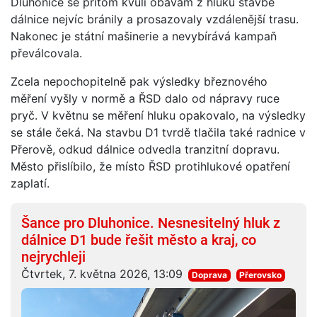
Dluhonice se přitom kvůli obavám z hluku stavbě
dálnice nejvíc bránily a prosazovaly vzdálenější trasu.
Nakonec je státní mašinerie a nevybírává kampaň
převálcovala.
Zcela nepochopitelně pak výsledky březnového
měření vyšly v normě a ŘSD dalo od nápravy ruce
pryč. V květnu se měření hluku opakovalo, na výsledky
se stále čeká. Na stavbu D1 tvrdě tlačila také radnice v
Přerově, odkud dálnice odvedla tranzitní dopravu.
Město přislíbilo, že místo ŘSD protihlukové opatření
zaplatí.
Šance pro Dluhonice. Nesnesitelný hluk z
dálnice D1 bude řešit město a kraj, co
nejrychleji
Čtvrtek, 7. května 2026, 13:09
Doprava
Přerovsko