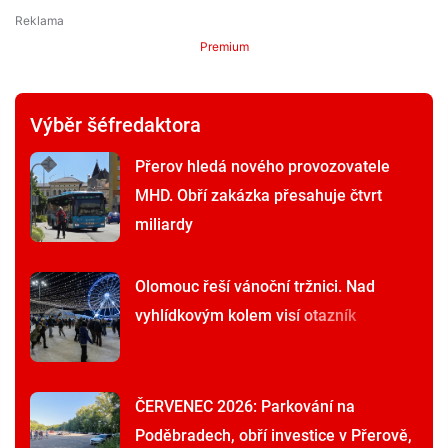
Premium
Výběr šéfredaktora
Přerov hledá nového provozovatele
MHD. Obří zakázka přesahuje čtvrt
miliardy
Olomouc řeší vánoční tržnici. Nad
vyhlídkovým kolem visí otazník
ČERVENEC 2026: Parkování na
Poděbradech, obří investice v Přerově,