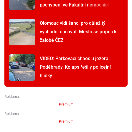
pochybení ve Fakultní nemocnici
Olomouc vidí šanci pro důležitý
východní obchvat. Město se připojí k
žalobě ČEZ
VIDEO: Parkovací chaos u jezera
Poděbrady. Kolaps řešily policejní
hlídky
Premium
Premium