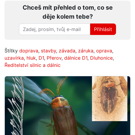
Chceš mít přehled o tom, co se
děje kolem tebe?
Přihlásit
Štítky
doprava
,
stavby
,
závada
,
záruka
,
oprava
,
uzavírka
,
hluk
,
D1
,
Přerov
,
dálnice D1
,
Dluhonice
,
Ředitelství silnic a dálnic