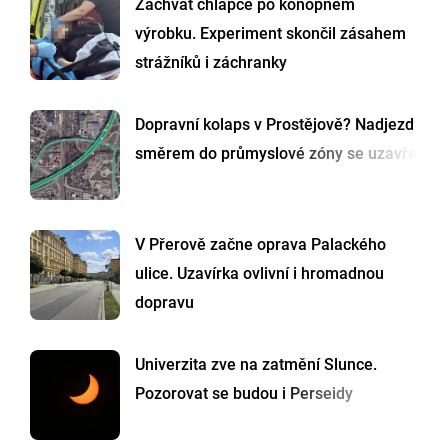
Záchvat chlapce po konopném
výrobku. Experiment skončil zásahem
strážníků i záchranky
Dopravní kolaps v Prostějově? Nadjezd
směrem do průmyslové zóny se uzavře
V Přerově začne oprava Palackého
ulice. Uzavírka ovlivní i hromadnou
dopravu
Univerzita zve na zatmění Slunce.
Pozorovat se budou i Perseidy