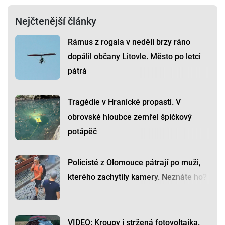
Nejčtenější články
Rámus z rogala v neděli brzy ráno
dopálil občany Litovle. Město po letci
pátrá
Tragédie v Hranické propasti. V
obrovské hloubce zemřel špičkový
potápěč
Policisté z Olomouce pátrají po muži,
kterého zachytily kamery. Neznáte ho?
VIDEO: Kroupy i stržená fotovoltaika.