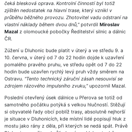
čeká blesková oprava. Kontrolní činností byl totiž
zjištěn nedostatek na hlavní trase, který vznikl v
průběhu běžného provozu. Zhotovitel vadu odstraní na
vlastní náklady během dvou dnů,"
potvrdil
Miroslav
Mazal
z olomoucké pobočky Ředitelství silnic a dálnic
ČR.
Zúžení u Dluhonic bude platit v úterý a ve středu 9. a
10. června, v úterý od 7 do 22 hodin dojde k uzavření
pomalého pravého pruhu, ve středu opět od 7 do 22
hodin bude uzavřen rychlý levý pruh vždy směrem na
Ostravu.
"Tento technický záruční zásah nesouvisí se
zdrojem rázového impulsního zvuku,"
upozornil Mazal.
Poslední otevřený úsek dálnice u Přerova se totiž od
samotného počátku potýká s velkou hlučností. Stěžují
si obyvatelé řady obcí poblíž trasy, absolutně nejhorší
je situace v Dluhonicích, kde místní lidé popisují hluk z
mostu jako rány z děla, při kterých se nedá spát. Právě