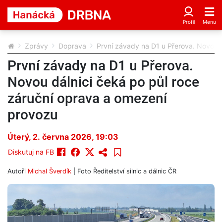
Zprávy
Doprava
První závady na D1 u Přerova. Novou 
První závady na D1 u Přerova.
Novou dálnici čeká po půl roce
záruční oprava a omezení
provozu
Úterý, 2. června 2026, 19:03
Diskutuj na FB
Autoři
Michal Šverdík
| Foto
Ředitelství silnic a dálnic ČR