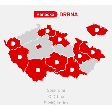
Soukromí
O Drbně
Etický kodex
Kontakt