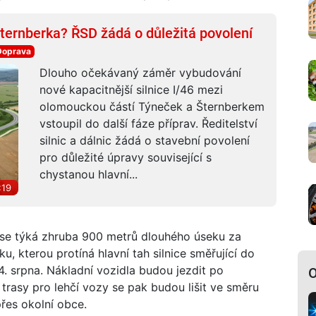
ternberka? ŘSD žádá o důležitá povolení
Doprava
Dlouho očekávaný záměr vybudování
nové kapacitnější silnice I/46 mezi
olomouckou částí Týneček a Šternberkem
vstoupil do další fáze příprav. Ředitelství
silnic a dálnic žádá o stavební povolení
pro důležité úpravy související s
chystanou hlavní...
:19
 se týká zhruba 900 metrů dlouhého úseku za
, kterou protíná hlavní tah silnice směřující do
4. srpna. Nákladní vozidla budou jezdit po
O
 trasy pro lehčí vozy se pak budou lišit ve směru
es okolní obce.