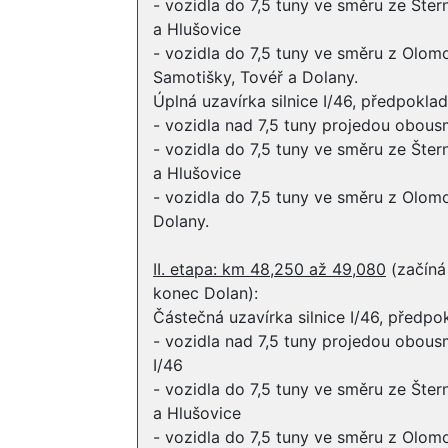
- vozidla do 7,5 tuny ve směru ze Šte
a Hlušovice
- vozidla do 7,5 tuny ve směru z Olom
Samotišky, Tovéř a Dolany.
Úplná uzavírka silnice I/46, předpoklad
- vozidla nad 7,5 tuny projedou obous
- vozidla do 7,5 tuny ve směru ze Šte
a Hlušovice
- vozidla do 7,5 tuny ve směru z Olom
Dolany.
II. etapa: km 48,250 až 49,080
(začíná 
konec Dolan):
Částečná uzavírka silnice I/46, předpo
- vozidla nad 7,5 tuny projedou obous
I/46
- vozidla do 7,5 tuny ve směru ze Šte
a Hlušovice
- vozidla do 7,5 tuny ve směru z Olom