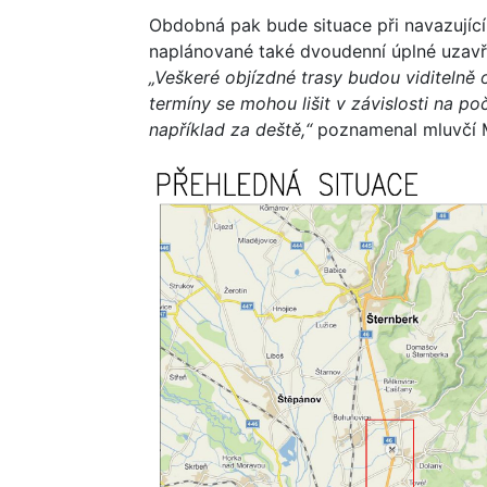
Obdobná pak bude situace při navazující
naplánované také dvoudenní úplné uzavřen
„Veškeré objízdné trasy budou viditeln
termíny se mohou lišit v závislosti na p
například za deště,“
poznamenal mluvčí 