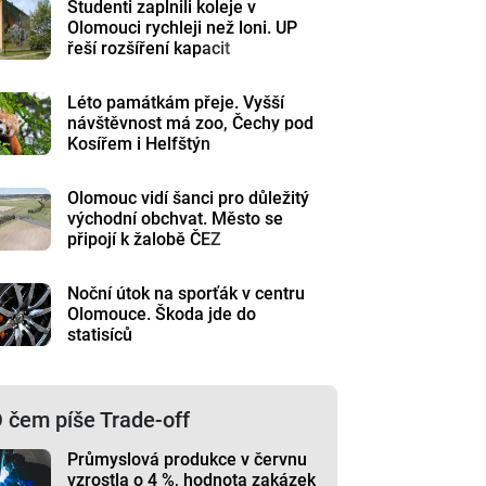
Studenti zaplnili koleje v
Olomouci rychleji než loni. UP
řeší rozšíření kapacit
Léto památkám přeje. Vyšší
návštěvnost má zoo, Čechy pod
Kosířem i Helfštýn
Olomouc vidí šanci pro důležitý
východní obchvat. Město se
připojí k žalobě ČEZ
Noční útok na sporťák v centru
Olomouce. Škoda jde do
statisíců
 čem píše Trade-off
Průmyslová produkce v červnu
vzrostla o 4 %, hodnota zakázek