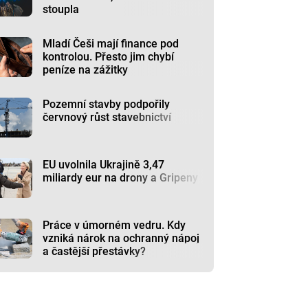
stoupla
Mladí Češi mají finance pod
kontrolou. Přesto jim chybí
peníze na zážitky
Pozemní stavby podpořily
červnový růst stavebnictví
EU uvolnila Ukrajině 3,47
miliardy eur na drony a Gripeny
Práce v úmorném vedru. Kdy
vzniká nárok na ochranný nápoj
a častější přestávky?