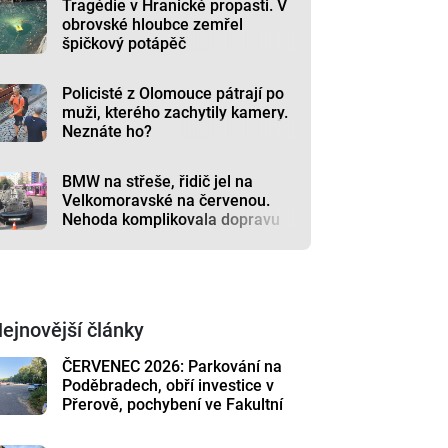
Tragédie v Hranické propasti. V
obrovské hloubce zemřel
špičkový potápěč
Policisté z Olomouce pátrají po
muži, kterého zachytily kamery.
Neznáte ho?
BMW na střeše, řidič jel na
Velkomoravské na červenou.
Nehoda komplikovala dopravu
ejnovější články
ČERVENEC 2026: Parkování na
Poděbradech, obří investice v
Přerově, pochybení ve Fakultní
nemocnici