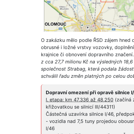
O zakázku mělo podle ŘSD zájem hned de
obrusné i ložné vrstvy vozovky, doplně
krajnice či obnovení dopravního značení
z cca 27,7 milionu Kč na výsledných 18,
společnost Strabag, která podala žádost 
schválil řadu změn platných po celou do
Dopravní omezení při opravě silnice I
I. etapa: km 47,336 až 48,250
(začíná z
křižovatkou se silnicí III/44311)
Částečná uzavírka silnice I/46, předpok
- vozidla nad 7,5 tuny projedou obous
I/46