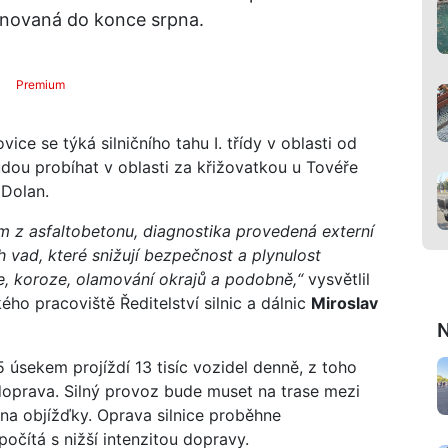
ánovaná do konce srpna.
Premium
ce se týká silničního tahu I. třídy v oblasti od
udou probíhat v oblasti za křižovatkou u Tovéře
Dolan.
 z asfaltobetonu, diagnostika provedená externí
 vad, které snižují bezpečnost a plynulost
eje, koroze, olamování okrajů a podobně,“
vysvětlil
o pracoviště Ředitelství silnic a dálnic
Miroslav
N
 úsekem projíždí 13 tisíc vozidel denně, z toho
í doprava. Silný provoz bude muset na trase mezi
na objížďky. Oprava silnice proběhne
očítá s nižší intenzitou dopravy.