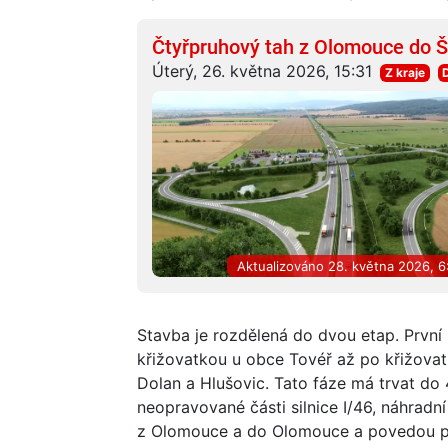
Čtyřpruhový tah z Olomouce do Š
Úterý, 26. května 2026, 15:31
Z kraje
Aktualizováno 28. května 2026, 6
Stavba je rozdělená do dvou etap. První
křižovatkou u obce Tovéř až po křižovatku
Dolan a Hlušovic. Tato fáze má trvat do 
neopravované části silnice I/46, náhradní
z Olomouce a do Olomouce a povedou př