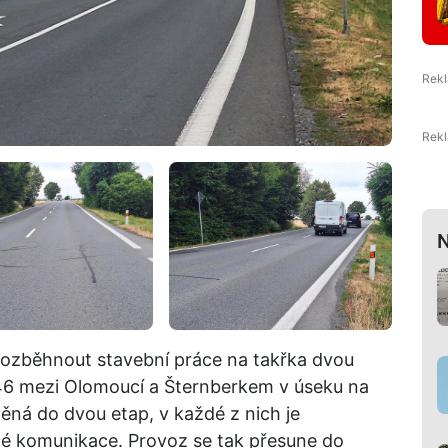
N
rozběhnout stavební práce na takřka dvou
/46 mezi Olomoucí a Šternberkem v úseku na
něná do dvou etap, v každé z nich je
né komunikace. Provoz se tak přesune do