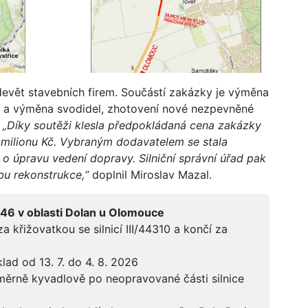
vět stavebních firem. Součástí zakázky je výměna
ní a výměna svodidel, zhotovení nové nezpevněné
.
„Díky soutěži klesla předpokládaná cena zakázky
6 milionu Kč. Vybraným dodavatelem se stala
o úpravu vedení dopravy. Silniční správní úřad pak
bu rekonstrukce,“
doplnil Miroslav Mazal.
/46 v oblasti Dolan u Olomouce
a křižovatkou se silnicí III/44310 a končí za
lad od 13. 7. do 4. 8. 2026
měrně kyvadlově po neopravované části silnice