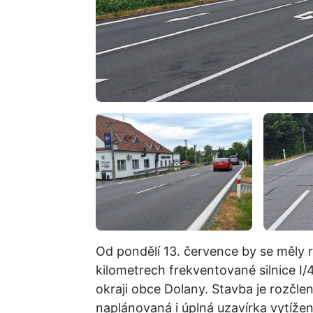
Od pondělí 13. července by se měly 
kilometrech frekventované silnice I
okraji obce Dolany. Stavba je rozčle
naplánovaná i úplná uzavírka vytíže