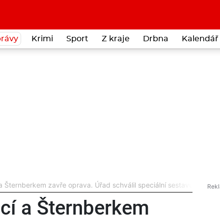
rávy
Krimi
Sport
Z kraje
Drbna
Kalendář 
 Šternberkem zavře oprava. Úřad schválil speciální sestavu objíždě
cí a Šternberkem