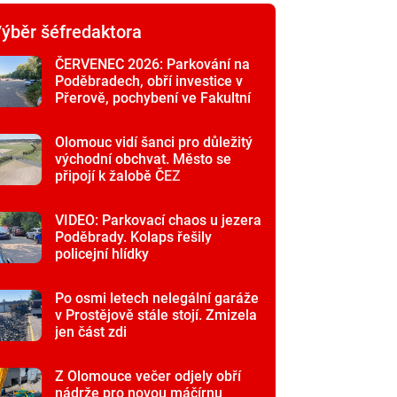
ýběr šéfredaktora
ČERVENEC 2026: Parkování na
Poděbradech, obří investice v
Přerově, pochybení ve Fakultní
nemocnici
Olomouc vidí šanci pro důležitý
východní obchvat. Město se
připojí k žalobě ČEZ
VIDEO: Parkovací chaos u jezera
Poděbrady. Kolaps řešily
policejní hlídky
Po osmi letech nelegální garáže
v Prostějově stále stojí. Zmizela
jen část zdi
Z Olomouce večer odjely obří
nádrže pro novou máčírnu