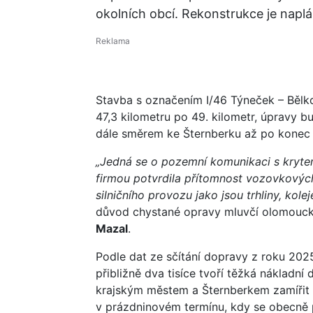
okolních obcí. Rekonstrukce je napl
Stavba s označením I/46 Týneček – Bělkovi
47,3 kilometru po 49. kilometr, úpravy b
dále směrem ke Šternberku až po konec 
„Jedná se o pozemní komunikaci s krytem
firmou potvrdila přítomnost vozovkových
silničního provozu jako jsou trhliny, kol
důvod chystané opravy mluvčí olomouckéh
Mazal
.
Podle dat ze sčítání dopravy z roku 2025
přibližně dva tisíce tvoří těžká nákladn
krajským městem a Šternberkem zamířit 
v prázdninovém termínu, kdy se obecně p