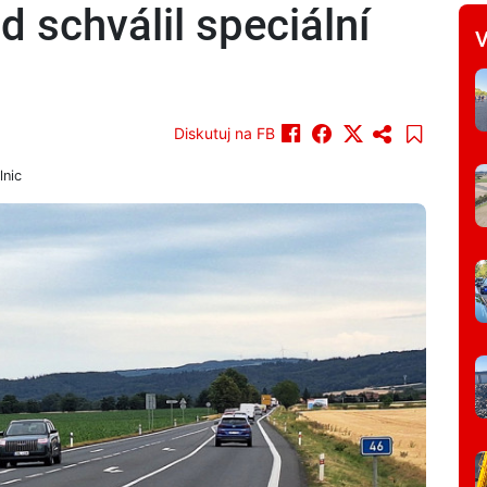
d schválil speciální
V
Diskutuj na FB
lnic