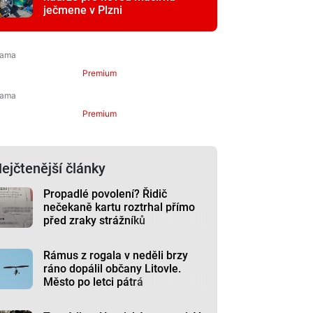
ječmene v Plzni
Premium
Premium
ejčtenější články
Propadlé povolení? Řidič
nečekaně kartu roztrhal přímo
před zraky strážníků
Rámus z rogala v neděli brzy
ráno dopálil občany Litovle.
Město po letci pátrá