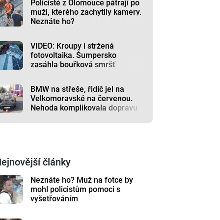
Policisté z Olomouce pátrají po
muži, kterého zachytily kamery.
Neznáte ho?
VIDEO: Kroupy i stržená
fotovoltaika. Šumpersko
zasáhla bouřková smršť
BMW na střeše, řidič jel na
Velkomoravské na červenou.
Nehoda komplikovala dopravu
ejnovější články
Neznáte ho? Muž na fotce by
mohl policistům pomoci s
vyšetřováním