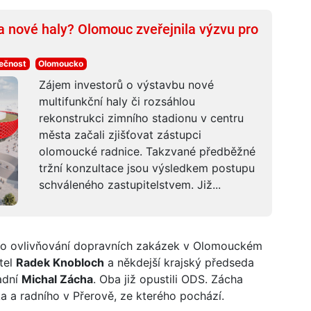
a nové haly? Olomouc zveřejnila výzvu pro
ečnost
Olomoucko
Zájem investorů o výstavbu nové
multifunkční haly či rozsáhlou
rekonstrukci zimního stadionu v centru
města začali zjišťovat zástupci
olomoucké radnice. Takzvané předběžné
tržní konzultace jsou výsledkem postupu
schváleného zastupitelstvem. Již...
ého ovlivňování dopravních zakázek v Olomouckém
atel
Radek Knobloch
a někdejší krajský předseda
adní
Michal Zácha
. Oba již opustili ODS. Zácha
a a radního v Přerově, ze kterého pochází.