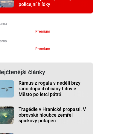
policejní hlídky
Premium
Premium
ejčtenější články
Rámus z rogala v neděli brzy
ráno dopálil občany Litovle.
Město po letci pátrá
Tragédie v Hranické propasti. V
obrovské hloubce zemřel
špičkový potápěč