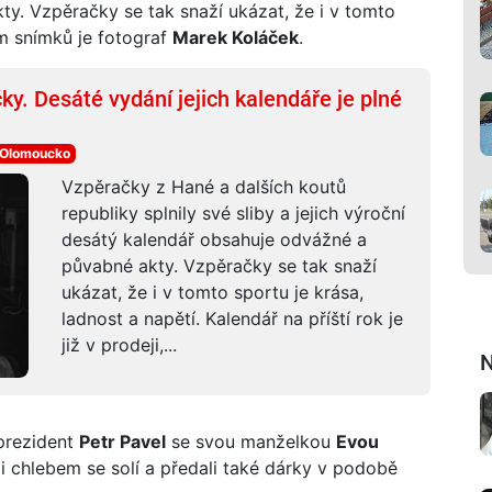
y. Vzpěračky se tak snaží ukázat, že i v tomto
em snímků je fotograf
Marek Koláček
.
. Desáté vydání jejich kalendáře je plné
Olomoucko
Vzpěračky z Hané a dalších koutů
republiky splnily své sliby a jejich výroční
desátý kalendář obsahuje odvážné a
půvabné akty. Vzpěračky se tak snaží
ukázat, že i v tomto sportu je krása,
ladnost a napětí. Kalendář na příští rok je
již v prodeji,...
N
 prezident
Petr Pavel
se svou manželkou
Evou
ali chlebem se solí a předali také dárky v podobě