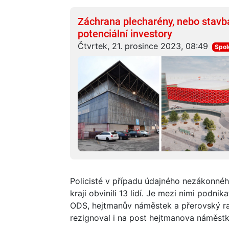
Záchrana plecharény, nebo stavb
potenciální investory
Čtvrtek, 21. prosince 2023, 08:49
Spol
Policisté v případu údajného nezákonn
kraji obvinili 13 lidí. Je mezi nimi podnik
ODS, hejtmanův náměstek a přerovský r
rezignoval i na post hejtmanova náměstk