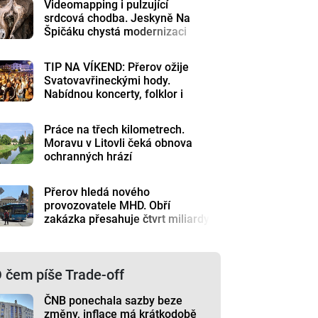
Videomapping i pulzující
srdcová chodba. Jeskyně Na
Špičáku chystá modernizaci
TIP NA VÍKEND: Přerov ožije
Svatovavřineckými hody.
Nabídnou koncerty, folklor i
historii
Práce na třech kilometrech.
Moravu v Litovli čeká obnova
ochranných hrází
Přerov hledá nového
provozovatele MHD. Obří
zakázka přesahuje čtvrt miliardy
 čem píše Trade-off
ČNB ponechala sazby beze
změny, inflace má krátkodobě