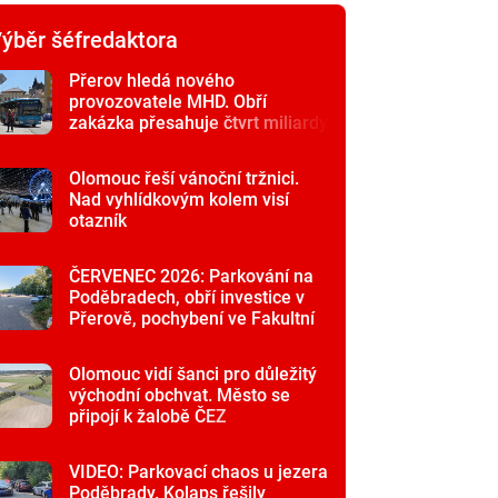
ýběr šéfredaktora
Přerov hledá nového
provozovatele MHD. Obří
zakázka přesahuje čtvrt miliardy
Olomouc řeší vánoční tržnici.
Nad vyhlídkovým kolem visí
otazník
ČERVENEC 2026: Parkování na
Poděbradech, obří investice v
Přerově, pochybení ve Fakultní
nemocnici
Olomouc vidí šanci pro důležitý
východní obchvat. Město se
připojí k žalobě ČEZ
VIDEO: Parkovací chaos u jezera
Poděbrady. Kolaps řešily