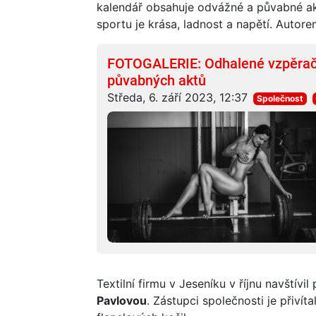
kalendář obsahuje odvážné a půvabné akt
sportu je krása, ladnost a napětí. Autor
FOTOGALERIE: Odhalené vzpěračky
půvabných aktů
Středa, 6. září 2023, 12:37
Společnost
Textilní firmu v Jeseníku v říjnu navštívil
Pavlovou
. Zástupci společnosti je přivít