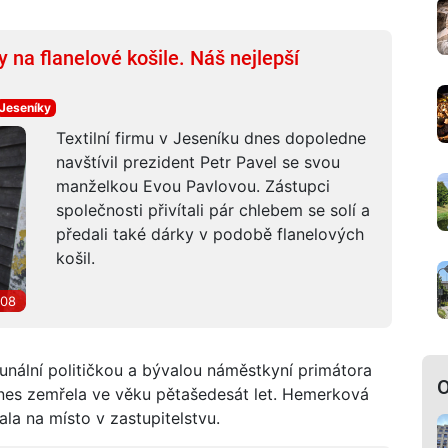
y na flanelové košile. Náš nejlepší
Jeseníky
Textilní firmu v Jeseníku dnes dopoledne
navštívil prezident Petr Pavel se svou
manželkou Evou Pavlovou. Zástupci
společnosti přivítali pár chlebem se solí a
předali také dárky v podobě flanelových
košil.
:08
unální političkou a bývalou náměstkyní primátora
O
dnes zemřela ve věku pětašedesát let. Hemerková
la na místo v zastupitelstvu.