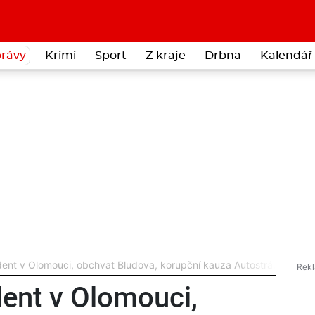
rávy
Krimi
Sport
Z kraje
Drbna
Kalendář 
ent v Olomouci, obchvat Bludova, korupční kauza Autostráda a lži
ent v Olomouci,