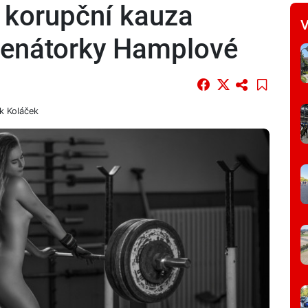
 korupční kauza
V
 senátorky Hamplové
k Koláček