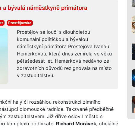
ka a bývalá náměstkyně primátora
st
Prostějovsko
Prostějov se loučí s dlouholetou
komunální političkou a bývalou
náměstkyní primátora Prostějova Ivanou
Hemerkovou, která dnes zemřela ve věku
pětašedesát let. Hemerková nedávno ze
zdravotních důvodů rezignovala na místo
v zastupitelstvu.
kční haly či rozsáhlou rekonstrukci zimního
t zástupci olomoucké radnice. Takzvané předběžné
m zastupitelstvem. Již dříve oslovil město s
ího komplexu podnikatel
Richard Morávek
, oficiálně