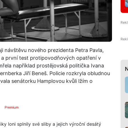
i návštěvu nového prezidenta Petra Pavla,
 a první test protipovodňových opatření v
mřela například prostějovská politička Ivana
N
nberka Jiří Beneš. Policie rozkryla obludnou
vala senátorku Hamplovou kvůli lžím o
Premium
y loni splnily své sliby a jejich výroční desátý