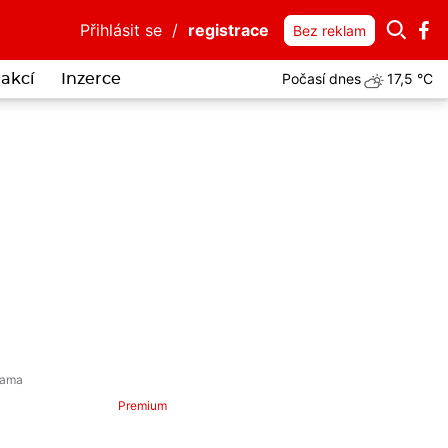
Přihlásit se
/
registrace
Bez reklam
Počasí dnes
17,5 °C
akcí
Inzerce
 senátorky Hamplové
Premium