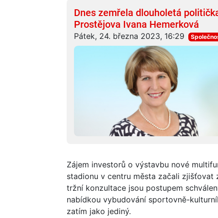
Dnes zemřela dlouholetá politič
Prostějova Ivana Hemerková
Pátek, 24. března 2023, 16:29
Společno
Zájem investorů o výstavbu nové multifun
stadionu v centru města začali zjišťova
tržní konzultace jsou postupem schválený
nabídkou vybudování sportovně-kulturn
zatím jako jediný.