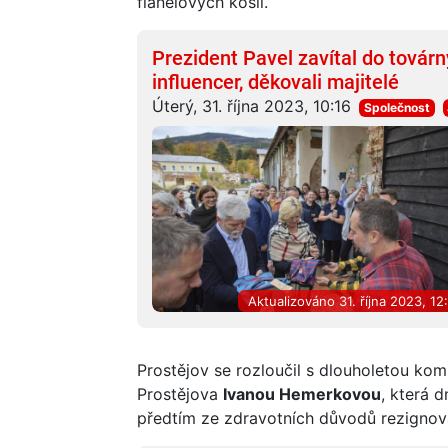
flanelových košil.
Prezident Pavel zavítal do továrn
influencer, děkovali majitelé
Úterý, 31. října 2023, 10:16
Společnost
Aktualizováno 31. října 2023, 12
Prostějov se rozloučil s dlouholetou kom
Prostějova
Ivanou Hemerkovou
, která 
předtím ze zdravotních důvodů rezignova