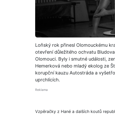
Loňský rok přinesl Olomouckému kraj
otevření důležitého ochvatu Bludova
Olomouci. Byly i smutné události, ze
Hemerková nebo mladý ekolog ze Šter
korupční kauzu Autostráda a vyšetřo
uprchlících.
Vzpěračky z Hané a dalších koutů republik