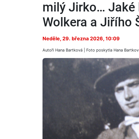
milý Jirko… Jaké b
Wolkera a Jiřího
Neděle, 29. března 2026, 10:09
Autoři
Hana Bartková
| Foto
poskytla Hana Bartkov