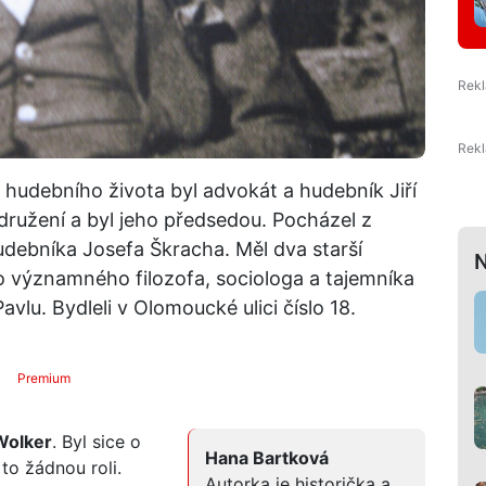
hudebního života byl advokát a hudebník Jiří
sdružení a byl jeho předsedou. Pocházel z
debníka Josefa Škracha. Měl dva starší
N
ho významného filozofa, sociologa a tajemníka
avlu. Bydleli v Olomoucké ulici číslo 18.
Premium
 Wolker
. Byl sice o
Hana Bartková
 to žádnou roli.
Autorka je historička a