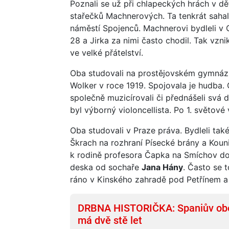
Poznali se už při chlapeckých hrách v dět
stařečků Machnerových. Ta tenkrát saha
náměstí Spojenců. Machnerovi bydleli v 
28 a Jirka za nimi často chodil. Tak vzni
ve velké přátelství.
Oba studovali na prostějovském gymnáziu
Wolker v roce 1919. Spojovala je hudba. 
společně muzicírovali či přednášeli svá díl
byl výborný violoncellista. Po 1. světové
Oba studovali v Praze práva. Bydleli tak
Škrach na rozhraní Písecké brány a Koun
k rodině profesora Čapka na Smíchov do
deska od sochaře
Jana Hány
. Často se t
ráno v Kinského zahradě pod Petřínem a k
DRBNA HISTORIČKA: Spaniův obe
má dvě stě let