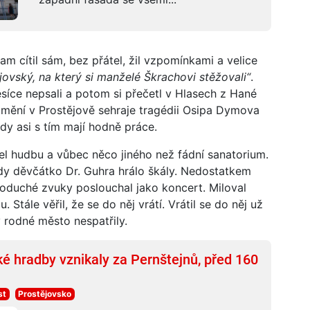
am cítil sám, bez přátel, žil vzpomínkami a velice
jovský, na který si manželé Škrachovi stěžovali“
.
síce nepsali a potom si přečetl v Hlasech z Hané
 umění v Prostějově sehraje tragédii Osipa Dymova
edy asi s tím mají hodně práce.
šel hudbu a vůbec něco jiného než fádní sanatorium.
kdy děvčátko Dr. Guhra hrálo škály. Nedostatkem
noduché zvuky poslouchal jako koncert. Miloval
. Stále věřil, že se do něj vrátí. Vrátil se do něj už
dy rodné město nespatřily.
 hradby vznikaly za Pernštejnů, před 160
st
Prostějovsko