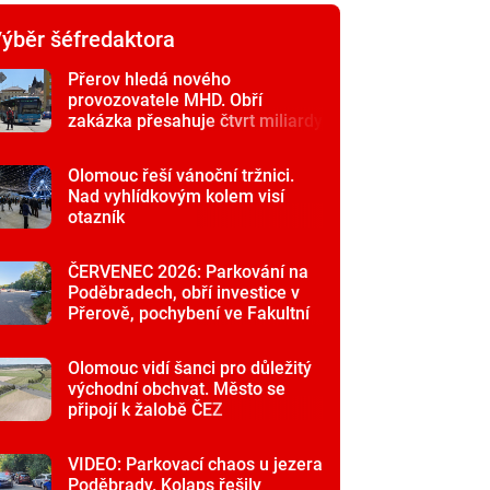
ýběr šéfredaktora
Přerov hledá nového
provozovatele MHD. Obří
zakázka přesahuje čtvrt miliardy
Olomouc řeší vánoční tržnici.
Nad vyhlídkovým kolem visí
otazník
ČERVENEC 2026: Parkování na
Poděbradech, obří investice v
Přerově, pochybení ve Fakultní
nemocnici
Olomouc vidí šanci pro důležitý
východní obchvat. Město se
připojí k žalobě ČEZ
VIDEO: Parkovací chaos u jezera
Poděbrady. Kolaps řešily