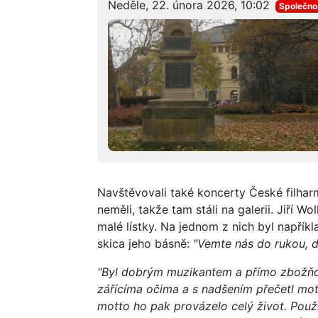
Neděle, 22. února 2026, 10:02
Společno
Navštěvovali také koncerty České filhar
neměli, takže tam stáli na galerii. Jiří W
malé lístky. Na jednom z nich byl napříkl
skica jeho básně:
"Vemte nás do rukou, d
"Byl dobrým muzikantem a přímo zbožňov
zářícíma očima a s nadšením přečetl mot
motto ho pak provázelo celý život. Použ