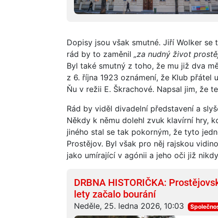
Dopisy jsou však smutné. Jiří Wolker se t
rád by to zaměnil
„za nudný život prostě
Byl také smutný z toho, že mu již dva mě
z 6. října 1923 oznámení, že Klub přátel
Ňu v režii E. Škrachové. Napsal jim, že t
Rád by viděl divadelní představení a sly
Někdy k němu dolehl zvuk klavírní hry, 
jiného stal se tak pokorným, že tyto jed
Prostějov. Byl však pro něj rajskou vidinou
jako umírající v agónii a jeho oči již nik
DRBNA HISTORIČKA: Prostějovské
lety začalo bourání
Neděle, 25. ledna 2026, 10:03
Společno