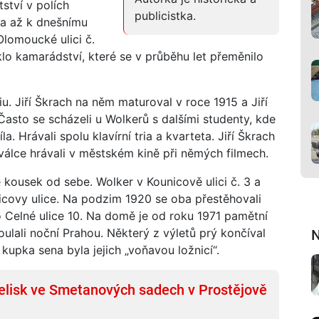
ství v polích
publicistka.
la až k dnešnímu
Olomoucké ulici č.
klo kamarádství, které se v průběhu let přeměnilo
. Jiří Škrach na něm maturoval v roce 1915 a Jiří
Často se scházeli u Wolkerů s dalšími studenty, kde
a. Hrávali spolu klavírní tria a kvarteta. Jiří Škrach
 válce hrávali v městském kině při němých filmech.
é kousek od sebe. Wolker v Kounicově ulici č. 3 a
icovy ulice. Na podzim 1920 se oba přestěhovali
 Celné ulice 10. Na domě je od roku 1971 pamětní
oulali noční Prahou. Některý z výletů prý končíval
N
upka sena byla jejich „voňavou ložnicí“.
lisk ve Smetanových sadech v Prostějově