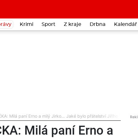
rávy
Krimi
Sport
Z kraje
Drbna
Kalendář 
 Milá paní Erno a milý Jirko… Jaké bylo přátelství Jiřího Wolkera a
A: Milá paní Erno a