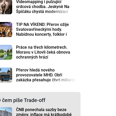
Videomapping i pulzující
srdcová chodba. Jeskyně Na
Špičáku chystá modernizaci
TIP NA VÍKEND: Přerov ožije
Svatovavřineckými hody.
Nabídnou koncerty, folklor i
historii
Práce na třech kilometrech.
Moravu v Litovli čeká obnova
ochranných hrází
Přerov hledá nového
provozovatele MHD. Obří
zakázka přesahuje čtvrt miliardy
 čem píše Trade-off
ČNB ponechala sazby beze
změny, inflace má krátkodobě