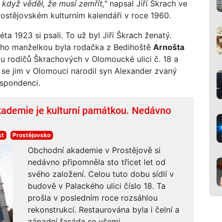
a když věděl, že musí zemřít,"
napsal Jiří Škrach ve
rostějovském kulturním kalendáři v roce 1960.
éta 1923 si psali. To už byl Jiří Škrach ženatý.
eho manželkou byla rodačka z Bedihoště
Arnošta
 u rodičů Škrachových v Olomoucké ulici č. 18 a
2 se jim v Olomouci narodil syn Alexander zvaný
espondenci.
kademie je kulturní památkou. Nedávno
st
Prostějovsko
Obchodní akademie v Prostějově si
nedávno připomněla sto třicet let od
svého založení. Celou tuto dobu sídlí v
budově v Palackého ulici číslo 18. Ta
prošla v posledním roce rozsáhlou
rekonstrukcí. Restaurována byla i čelní a
západní fasáda se všemi...