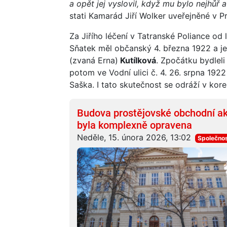
a opět jej vyslovil, když mu bylo nejhůř 
stati Kamarád Jiří Wolker uveřejněné v P
Za Jiřího léčení v Tatranské Poliance od l
Sňatek měl občanský 4. března 1922 a j
(zvaná Erna)
Kutílková
. Zpočátku bydleli
potom ve Vodní ulici č. 4. 26. srpna 192
Saška. I tato skutečnost se odráží v kor
Budova prostějovské obchodní a
byla komplexně opravena
Neděle, 15. února 2026, 13:02
Společno