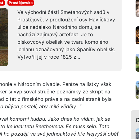
st
Prostějovsko
Ve východní části Smetanových sadů v
Prostějově, v prodloužení osy Havlíčkovy
ulice nedaleko Národního domu, se
nachází zajímavý artefakt. Je to
pískovcový obelisk ve tvaru komolého
jehlanu označovaný jako Spaniův obelisk.
Vytvořil jej v roce 1825 z...
monie v Národním divadle. Peníze na lístky však
olker si vypisoval stručné poznámky ze skript na
ad citát z římského práva a na zadní straně byla
o bílých postelí, aby milé věděly…"
al komorní hudbu. Jako dnes ho vidím, jak se
O
to ke kvartetu Beethovena: Es muss sein. Toto
il ho později ve své jednoaktové hře Nejvyšší oběť