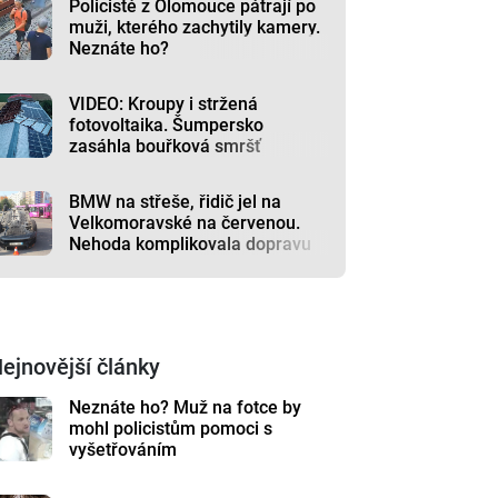
Policisté z Olomouce pátrají po
muži, kterého zachytily kamery.
Neznáte ho?
VIDEO: Kroupy i stržená
fotovoltaika. Šumpersko
zasáhla bouřková smršť
BMW na střeše, řidič jel na
Velkomoravské na červenou.
Nehoda komplikovala dopravu
ejnovější články
Neznáte ho? Muž na fotce by
mohl policistům pomoci s
vyšetřováním