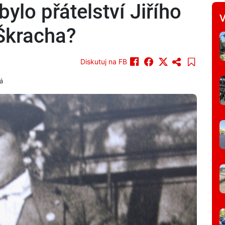
ylo přátelství Jiřího
V
 Škracha?
Diskutuj na FB
á