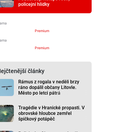
policejní hlídky
Premium
Premium
ejčtenější články
Rámus z rogala v neděli brzy
ráno dopálil občany Litovle.
Město po letci pátrá
Tragédie v Hranické propasti. V
obrovské hloubce zemřel
špičkový potápěč