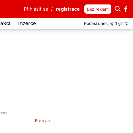
Přihlásit se
/
registrace
Bez reklam
Počasí dnes
17,2 °C
akcí
Inzerce
 Jiřího Škracha?
Premium