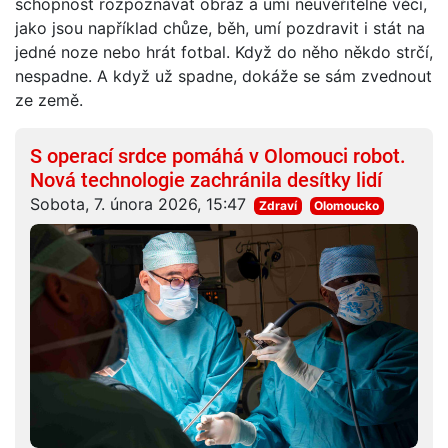
schopnost rozpoznávat obraz a umí neuvěřitelné věci,
jako jsou například chůze, běh, umí pozdravit i stát na
jedné noze nebo hrát fotbal. Když do něho někdo strčí,
nespadne. A když už spadne, dokáže se sám zvednout
ze země.
S operací srdce pomáhá v Olomouci robot.
Nová technologie zachránila desítky lidí
Sobota, 7. února 2026, 15:47
Zdraví
Olomoucko