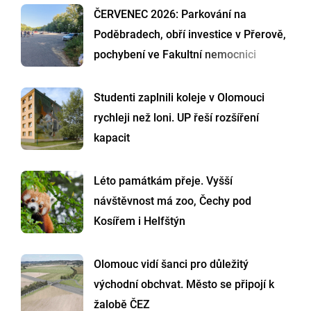
ČERVENEC 2026: Parkování na
Poděbradech, obří investice v Přerově,
pochybení ve Fakultní nemocnici
Studenti zaplnili koleje v Olomouci
rychleji než loni. UP řeší rozšíření
kapacit
Léto památkám přeje. Vyšší
návštěvnost má zoo, Čechy pod
Kosířem i Helfštýn
Olomouc vidí šanci pro důležitý
východní obchvat. Město se připojí k
žalobě ČEZ