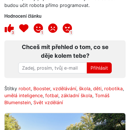
budou učit robota přímo programovat.
Hodnocení článku
3
1
1
Chceš mít přehled o tom, co se
děje kolem tebe?
Přihlásit
Štítky
robot
,
Booster
,
vzdělávání
,
škola
,
děti
,
robotika
,
umělá inteligence
,
fotbal
,
základní škola
,
Tomáš
Blumenstein
,
Svět vzdělání