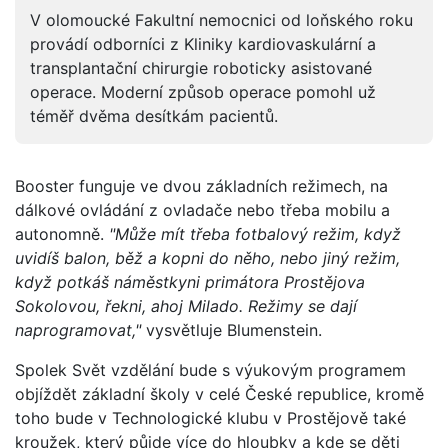
V olomoucké Fakultní nemocnici od loňského roku
provádí odborníci z Kliniky kardiovaskulární a
transplantační chirurgie roboticky asistované
operace. Moderní způsob operace pomohl už
téměř dvěma desítkám pacientů.
Booster funguje ve dvou základních režimech, na
dálkové ovládání z ovladače nebo třeba mobilu a
autonomně.
"Může mít třeba fotbalový režim, když
uvidíš balon, běž a kopni do něho, nebo jiný režim,
když potkáš náměstkyni primátora Prostějova
Sokolovou, řekni, ahoj Milado. Režimy se dají
naprogramovat,"
vysvětluje Blumenstein.
Spolek Svět vzdělání bude s výukovým programem
objíždět základní školy v celé České republice, kromě
toho bude v Technologické klubu v Prostějově také
kroužek, který půjde více do hloubky a kde se děti