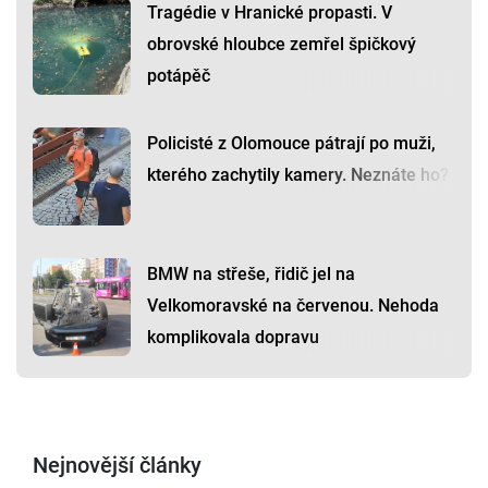
Tragédie v Hranické propasti. V
obrovské hloubce zemřel špičkový
potápěč
Policisté z Olomouce pátrají po muži,
kterého zachytily kamery. Neznáte ho?
BMW na střeše, řidič jel na
Velkomoravské na červenou. Nehoda
komplikovala dopravu
Nejnovější články