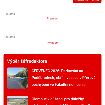
Premium
Premium
Výběr šéfredaktora
ČERVENEC 2026: Parkování na
Poděbradech, obří investice v Přerově,
pochybení ve Fakultní nemocnici
Olomouc vidí šanci pro důležitý