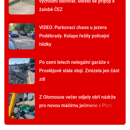
východní obchvat. Město se připojí k
žalobě ČEZ
VIDEO: Parkovací chaos u jezera
Poděbrady. Kolaps řešily policejní
hlídky
Po osmi letech nelegální garáže v
Prostějově stále stojí. Zmizela jen část
zdi
Z Olomouce večer odjely obří nádrže
pro novou máčírnu ječmene v Plzni