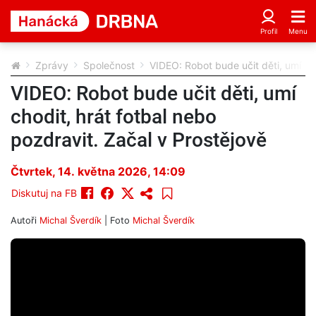
Zprávy
Společnost
VIDEO: Robot bude učit děti, umí cho
VIDEO: Robot bude učit děti, umí
chodit, hrát fotbal nebo
pozdravit. Začal v Prostějově
Čtvrtek, 14. května 2026, 14:09
Diskutuj na FB
Autoři
Michal Šverdík
| Foto
Michal Šverdík