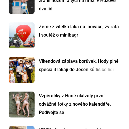
zranil nožem a tyčí na hřišti v Huzové
dva lidi
Země živitelka láká na inovace, zvířata
i soutěž o minibagr
Víkendová záplava borůvek. Hody plné
specialit lákají do Jeseníků tisíce lidí
Vzpěračky z Hané ukázaly první
odvážné fotky z nového kalendáře.
Podívejte se