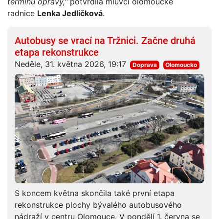
termínu opravy,"
potvrdila mluvčí olomoucké
radnice
Lenka Jedličková
.
Autobusy se vrací na Tržnici. Začne druhá
etapa rekonstrukce
Neděle, 31. května 2026, 19:17
Doprava
Olomoucko
S koncem května skončila také první etapa
rekonstrukce plochy bývalého autobusového
nádraží v centru Olomouce. V pondělí 1. června se