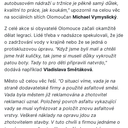
autobusovém nádraží u tržnice je pěkně samý důlek,
kvalitní to práce, jak koukám,"
upozornil na celou věc
na sociálních sítích Olomoučan
Michael Vymyslický
.
Z celé akce si obyvatelé Olomouce začali okamžitě
dělat legraci. Lidé třeba v nadsázce spekulovali, že jde
o zadržování vody v krajině nebo že se jedná o
protiskluzovou úpravu.
"Když jsme byli malí a chtěli
jsme hrát kuličky, tak jsme si museli důlky vykroužit
patou boty. Tady to pro děti připravili natvrdo,"
dodává například
Vladislava Smětáková
.
Město už celou věc řeší.
"O situaci víme, vada je na
straně dodavatelské firmy a použité asfaltové směsi.
Vada byla městem již reklamována a zhotovitel
reklamaci uznal. Položený povrch asfaltu vykazující
vady se musí vyfrézovat a položit znovu asfaltové
vrstvy. Veškeré náklady na opravu jdou za
zhotovitelem stavby. V tuto chvíli s firmou jednáme o