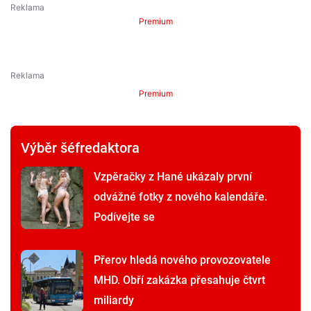
Premium
Premium
Výběr šéfredaktora
Vzpěračky z Hané ukázaly první
odvážné fotky z nového kalendáře.
Podívejte se
Přerov hledá nového provozovatele
MHD. Obří zakázka přesahuje čtvrt
miliardy