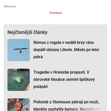
Premium
Nejčtenější články
Rámus z rogala v neděli brzy ráno
dopálil občany Litovle. Město po letci
pátrá
Tragédie v Hranické propasti. V
obrovské hloubce zemřel špičkový
potápěč
Policisté z Olomouce pátrají po muži,
kterého zachytily kamery. Neznáte ho?