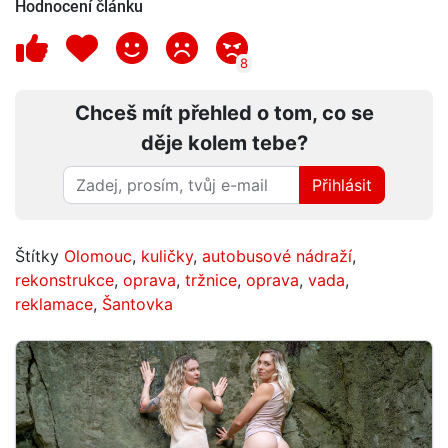
Hodnocení článku
8
Chceš mít přehled o tom, co se
děje kolem tebe?
Přihlásit
Štítky
Olomouc
,
kuličky
,
autobusové nádraží
,
rekonstrukce
,
oprava
,
tržnice
,
oprava
,
vada
,
reklamace
,
Šantovka