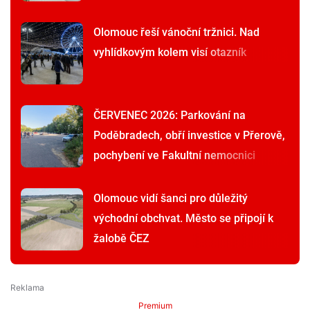
Olomouc řeší vánoční tržnici. Nad
vyhlídkovým kolem visí otazník
ČERVENEC 2026: Parkování na
Poděbradech, obří investice v Přerově,
pochybení ve Fakultní nemocnici
Olomouc vidí šanci pro důležitý
východní obchvat. Město se připojí k
žalobě ČEZ
Premium