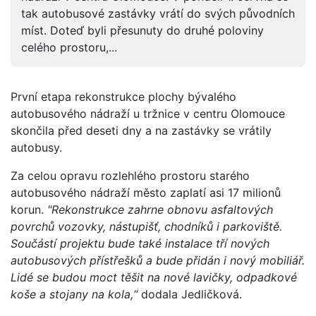
tak autobusové zastávky vrátí do svých původních
míst. Doteď byli přesunuty do druhé poloviny
celého prostoru,...
První etapa rekonstrukce plochy bývalého
autobusového nádraží u tržnice v centru Olomouce
skončila před deseti dny a na zastávky se vrátily
autobusy.
Za celou opravu rozlehlého prostoru starého
autobusového nádraží město zaplatí asi 17 milionů
korun.
"Rekonstrukce zahrne obnovu asfaltových
povrchů vozovky, nástupišť, chodníků i parkoviště.
Součástí projektu bude také instalace tří nových
autobusových přístřešků a bude přidán i nový mobiliář.
Lidé se budou moct těšit na nové lavičky, odpadkové
koše a stojany na kola,“
dodala Jedličková.