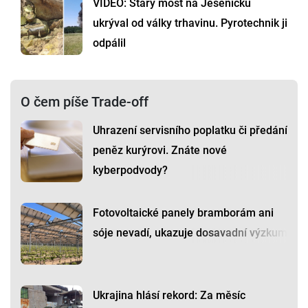
VIDEO: Starý most na Jesenicku
ukrýval od války trhavinu. Pyrotechnik ji
odpálil
O čem píše Trade-off
Uhrazení servisního poplatku či předání
peněz kurýrovi. Znáte nové
kyberpodvody?
Fotovoltaické panely bramborám ani
sóje nevadí, ukazuje dosavadní výzkum
Ukrajina hlásí rekord: Za měsíc