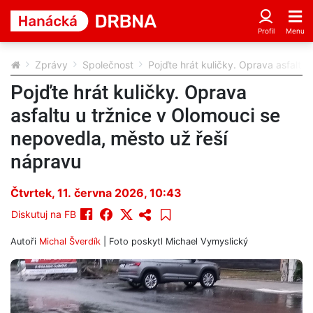
Zprávy
Společnost
Pojďte hrát kuličky. Oprava asfaltu
Pojďte hrát kuličky. Oprava
asfaltu u tržnice v Olomouci se
nepovedla, město už řeší
nápravu
Čtvrtek, 11. června 2026, 10:43
Diskutuj na FB
Autoři
Michal Šverdík
| Foto
poskytl Michael Vymyslický