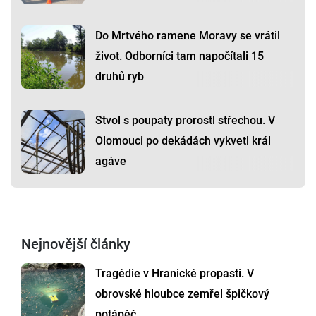
Do Mrtvého ramene Moravy se vrátil
život. Odborníci tam napočítali 15
druhů ryb
Stvol s poupaty prorostl střechou. V
Olomouci po dekádách vykvetl král
agáve
Nejnovější články
Tragédie v Hranické propasti. V
obrovské hloubce zemřel špičkový
potápěč