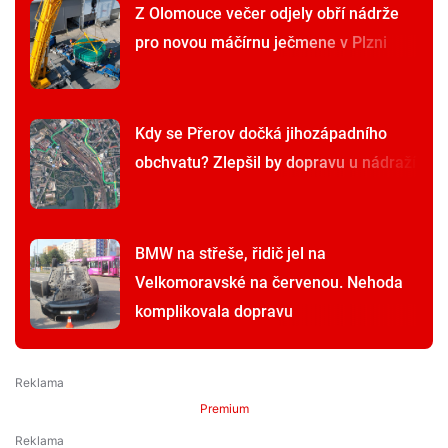
Z Olomouce večer odjely obří nádrže
pro novou máčírnu ječmene v Plzni
Kdy se Přerov dočká jihozápadního
obchvatu? Zlepšil by dopravu u nádraží
BMW na střeše, řidič jel na
Velkomoravské na červenou. Nehoda
komplikovala dopravu
Premium