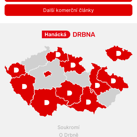
Další komerční články
Soukromí
O Drbně