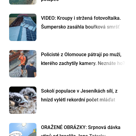
VIDEO: Kroupy i stržená fotovoltaika.
Šumpersko zasáhla bouřková smršť
Policisté z Olomouce pátrají po muži,
kterého zachytily kamery. Neznáte ho?
Sokolí populace v Jeseníkách sílí, z
hnízd vylétl rekordní počet mláďat
ORAŽENÉ OBRÁZKY: Srpnová dávka