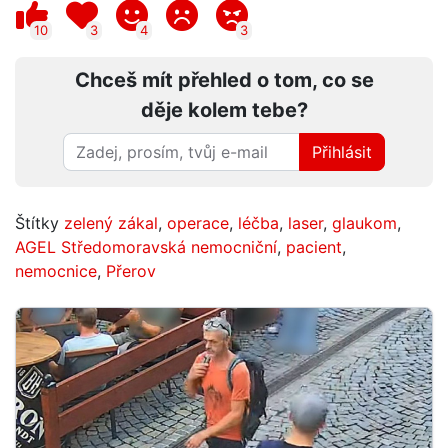
10
3
4
3
Chceš mít přehled o tom, co se
děje kolem tebe?
Přihlásit
Štítky
zelený zákal
,
operace
,
léčba
,
laser
,
glaukom
,
AGEL Středomoravská nemocniční
,
pacient
,
nemocnice
,
Přerov