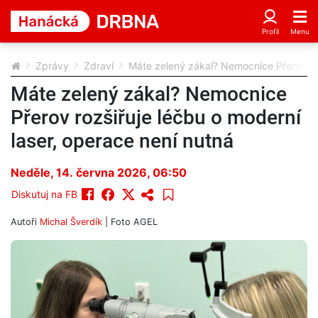
Zprávy
Zdraví
Máte zelený zákal? Nemocnice Přerov roz
Máte zelený zákal? Nemocnice
Přerov rozšiřuje léčbu o moderní
laser, operace není nutná
Neděle, 14. června 2026, 06:50
Diskutuj na FB
Autoři
Michal Šverdík
| Foto
AGEL