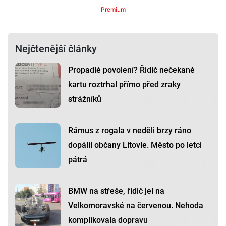
Premium
Nejčtenější články
Propadlé povolení? Řidič nečekaně
kartu roztrhal přímo před zraky
strážníků
Rámus z rogala v neděli brzy ráno
dopálil občany Litovle. Město po letci
pátrá
BMW na střeše, řidič jel na
Velkomoravské na červenou. Nehoda
komplikovala dopravu