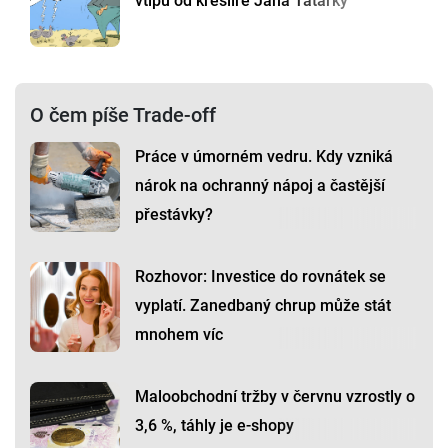
vtipů od kreslíře Jana Tatarky
O čem píše Trade-off
Práce v úmorném vedru. Kdy vzniká
nárok na ochranný nápoj a častější
přestávky?
Rozhovor: Investice do rovnátek se
vyplatí. Zanedbaný chrup může stát
mnohem víc
Maloobchodní tržby v červnu vzrostly o
3,6 %, táhly je e-shopy