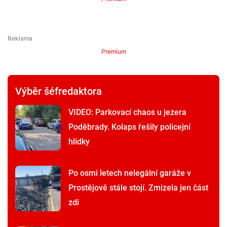
Premium
Výběr šéfredaktora
VIDEO: Parkovací chaos u jezera
Poděbrady. Kolaps řešily policejní
hlídky
Po osmi letech nelegální garáže v
Prostějově stále stojí. Zmizela jen část
zdi