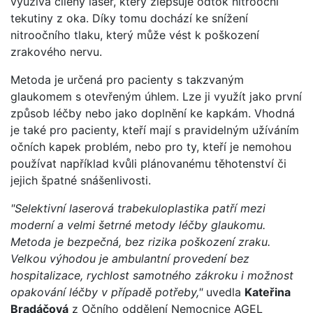
využívá cílený laser, který zlepšuje odtok nitrooční
tekutiny z oka. Díky tomu dochází ke snížení
nitroočního tlaku, který může vést k poškození
zrakového nervu.
Metoda je určená pro pacienty s takzvaným
glaukomem s otevřeným úhlem. Lze ji využít jako první
způsob léčby nebo jako doplnění ke kapkám. Vhodná
je také pro pacienty, kteří mají s pravidelným užíváním
očních kapek problém, nebo pro ty, kteří je nemohou
používat například kvůli plánovanému těhotenství či
jejich špatné snášenlivosti.
"Selektivní laserová trabekuloplastika patří mezi
moderní a velmi šetrné metody léčby glaukomu.
Metoda je bezpečná, bez rizika poškození zraku.
Velkou výhodou je ambulantní provedení bez
hospitalizace, rychlost samotného zákroku i možnost
opakování léčby v případě potřeby,"
uvedla
Kateřina
Bradáčová
z Očního oddělení Nemocnice AGEL