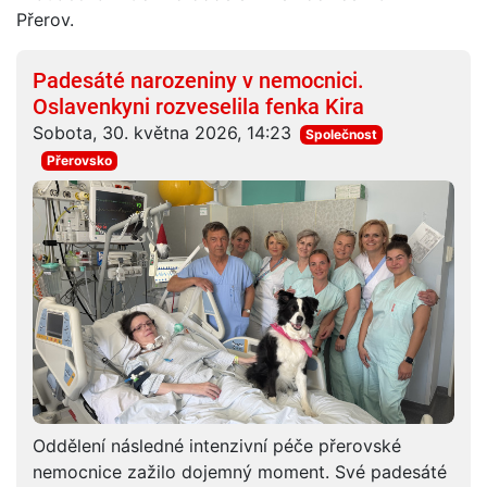
Přerov.
Padesáté narozeniny v nemocnici.
Oslavenkyni rozveselila fenka Kira
Sobota, 30. května 2026, 14:23
Společnost
Přerovsko
Oddělení následné intenzivní péče přerovské
nemocnice zažilo dojemný moment. Své padesáté