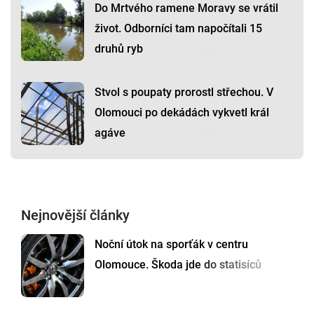
Do Mrtvého ramene Moravy se vrátil
život. Odborníci tam napočítali 15
druhů ryb
Stvol s poupaty prorostl střechou. V
Olomouci po dekádách vykvetl král
agáve
Nejnovější články
Noční útok na sporťák v centru
Olomouce. Škoda jde do statisíců