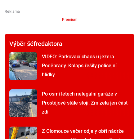
Premium
Výběr šéfredaktora
VIDEO: Parkovací chaos u jezera
Poděbrady. Kolaps řešily policejní
hlídky
Po osmi letech nelegální garáže v
Prostějově stále stojí. Zmizela jen část
zdi
Z Olomouce večer odjely obří nádrže