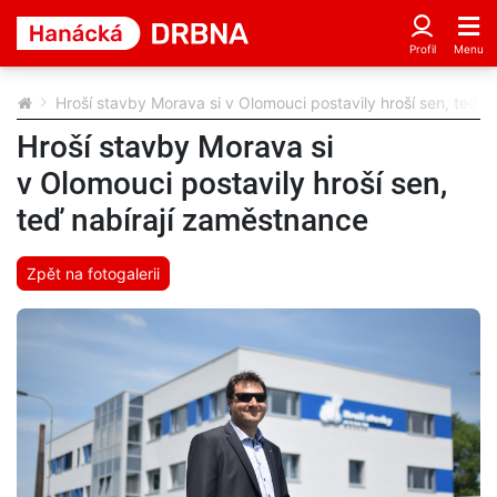
Hroší stavby Morava si v Olomouci postavily hroší sen, teď n
Hroší stavby Morava si
v Olomouci postavily hroší sen,
teď nabírají zaměstnance
Zpět na fotogalerii