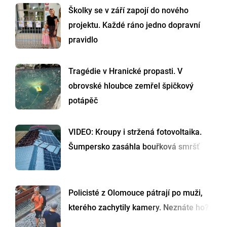
Školky se v září zapojí do nového
projektu. Každé ráno jedno dopravní
pravidlo
Tragédie v Hranické propasti. V
obrovské hloubce zemřel špičkový
potápěč
VIDEO: Kroupy i stržená fotovoltaika.
Šumpersko zasáhla bouřková smršť
Policisté z Olomouce pátrají po muži,
kterého zachytily kamery. Neznáte ho?