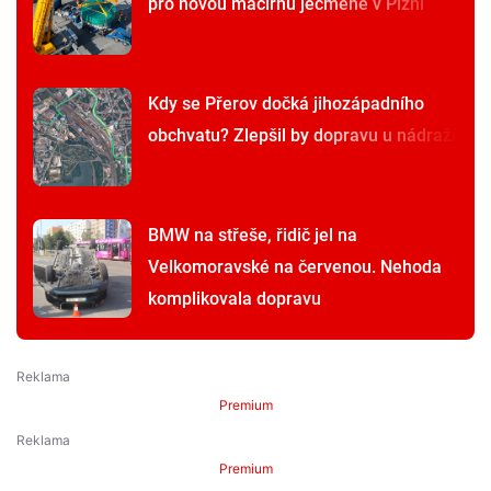
pro novou máčírnu ječmene v Plzni
Kdy se Přerov dočká jihozápadního
obchvatu? Zlepšil by dopravu u nádraží
BMW na střeše, řidič jel na
Velkomoravské na červenou. Nehoda
komplikovala dopravu
Premium
Premium