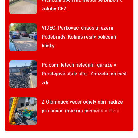
žalobě ČEZ
VIDEO: Parkovací chaos u jezera
Poděbrady. Kolaps řešily policejní
hlídky
Po osmi letech nelegální garáže v
Prostějově stále stojí. Zmizela jen část
zdi
Z Olomouce večer odjely obří nádrže
pro novou máčírnu ječmene v Plzni