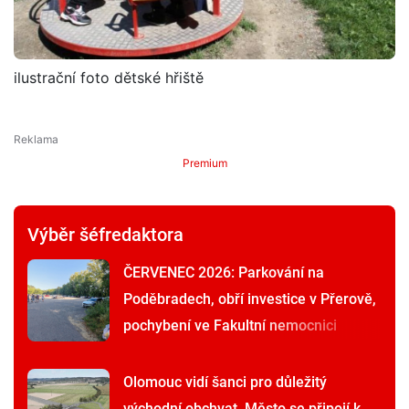
ilustrační foto dětské hřiště
Premium
Výběr šéfredaktora
ČERVENEC 2026: Parkování na
Poděbradech, obří investice v Přerově,
pochybení ve Fakultní nemocnici
Olomouc vidí šanci pro důležitý
východní obchvat. Město se připojí k