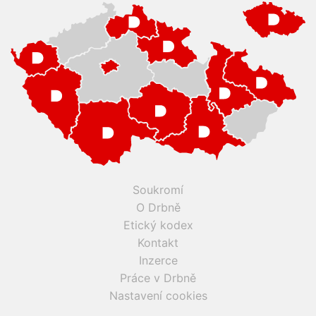
Soukromí
O Drbně
Etický kodex
Kontakt
Inzerce
Práce v Drbně
Nastavení cookies