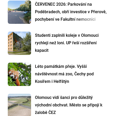
ČERVENEC 2026: Parkování na
Poděbradech, obří investice v Přerově,
pochybení ve Fakultní nemocnici
Studenti zaplnili koleje v Olomouci
rychleji než loni. UP řeší rozšíření
kapacit
Léto památkám přeje. Vyšší
návštěvnost má zoo, Čechy pod
Kosířem i Helfštýn
Olomouc vidí šanci pro důležitý
východní obchvat. Město se připojí k
žalobě ČEZ