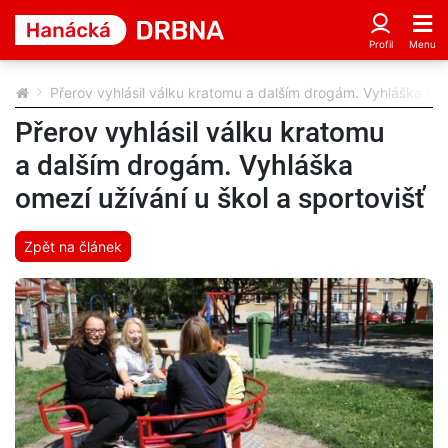
Přerov vyhlásil válku kratomu a dalším drogám. Vyhláška omez
Přerov vyhlásil válku kratomu
a dalším drogám. Vyhláška
omezí užívání u škol a sportovišť
Zpět na článek