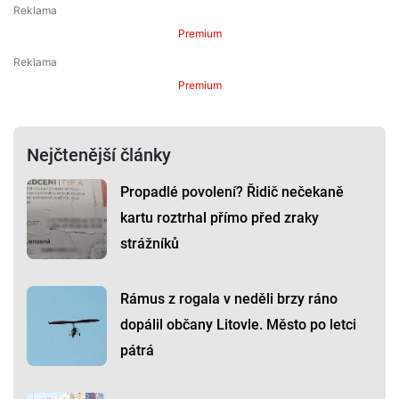
Premium
Premium
Nejčtenější články
Propadlé povolení? Řidič nečekaně
kartu roztrhal přímo před zraky
strážníků
Rámus z rogala v neděli brzy ráno
dopálil občany Litovle. Město po letci
pátrá