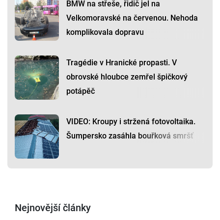
BMW na střeše, řidič jel na
Velkomoravské na červenou. Nehoda
komplikovala dopravu
Tragédie v Hranické propasti. V
obrovské hloubce zemřel špičkový
potápěč
VIDEO: Kroupy i stržená fotovoltaika.
Šumpersko zasáhla bouřková smršť
Nejnovější články