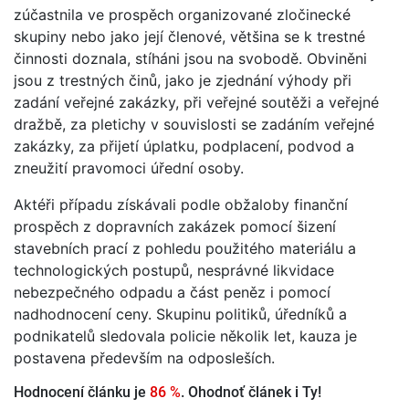
zúčastnila ve prospěch organizované zločinecké
skupiny nebo jako její členové, většina se k trestné
činnosti doznala, stíháni jsou na svobodě. Obviněni
jsou z trestných činů, jako je zjednání výhody při
zadání veřejné zakázky, při veřejné soutěži a veřejné
dražbě, za pletichy v souvislosti se zadáním veřejné
zakázky, za přijetí úplatku, podplacení, podvod a
zneužití pravomoci úřední osoby.
Aktéři případu získávali podle obžaloby finanční
prospěch z dopravních zakázek pomocí šizení
stavebních prací z pohledu použitého materiálu a
technologických postupů, nesprávné likvidace
nebezpečného odpadu a část peněz i pomocí
nadhodnocení ceny. Skupinu politiků, úředníků a
podnikatelů sledovala policie několik let, kauza je
postavena především na odposleších.
Hodnocení článku je
86 %
. Ohodnoť článek i Ty!