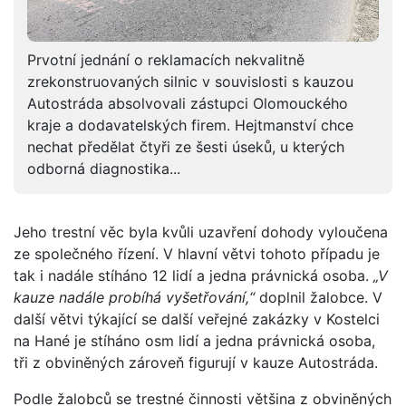
Prvotní jednání o reklamacích nekvalitně
zrekonstruovaných silnic v souvislosti s kauzou
Autostráda absolvovali zástupci Olomouckého
kraje a dodavatelských firem. Hejtmanství chce
nechat předělat čtyři ze šesti úseků, u kterých
odborná diagnostika...
Jeho trestní věc byla kvůli uzavření dohody vyloučena
ze společného řízení. V hlavní větvi tohoto případu je
tak i nadále stíháno 12 lidí a jedna právnická osoba.
„V
kauze nadále probíhá vyšetřování,“
doplnil žalobce. V
další větvi týkající se další veřejné zakázky v Kostelci
na Hané je stíháno osm lidí a jedna právnická osoba,
tři z obviněných zároveň figurují v kauze Autostráda.
Podle žalobců se trestné činnosti většina z obviněných