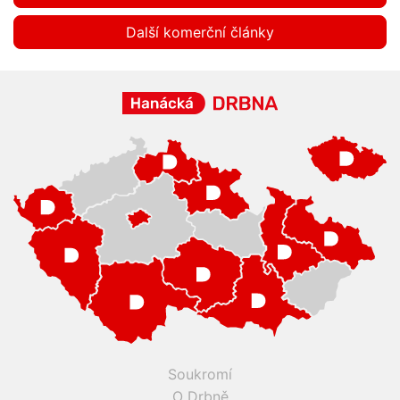
Další komerční články
Soukromí
O Drbně