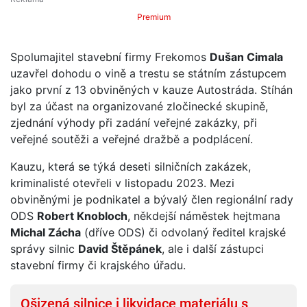
Premium
Spolumajitel stavební firmy Frekomos
Dušan Cimala
uzavřel dohodu o vině a trestu se státním zástupcem
jako první z 13 obviněných v kauze Autostráda. Stíhán
byl za účast na organizované zločinecké skupině,
zjednání výhody při zadání veřejné zakázky, při
veřejné soutěži a veřejné dražbě a podplácení.
Kauzu, která se týká deseti silničních zakázek,
kriminalisté otevřeli v listopadu 2023. Mezi
obviněnými je podnikatel a bývalý člen regionální rady
ODS
Robert Knobloch
, někdejší náměstek hejtmana
Michal Zácha
(dříve ODS) či odvolaný ředitel krajské
správy silnic
David Štěpánek
, ale i další zástupci
stavební firmy či krajského úřadu.
Ošizená silnice i likvidace materiálu s