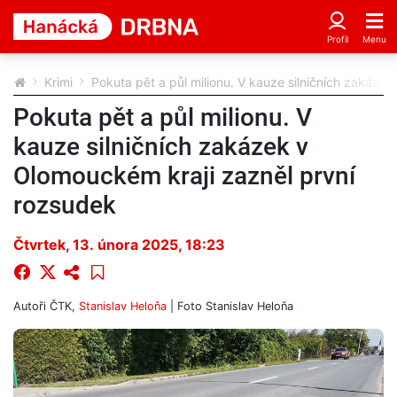
Krimi
Pokuta pět a půl milionu. V kauze silničních zakáze
Pokuta pět a půl milionu. V
kauze silničních zakázek v
Olomouckém kraji zazněl první
rozsudek
Čtvrtek, 13. února 2025, 18:23
Autoři
ČTK
,
Stanislav Heloňa
| Foto
Stanislav Heloňa