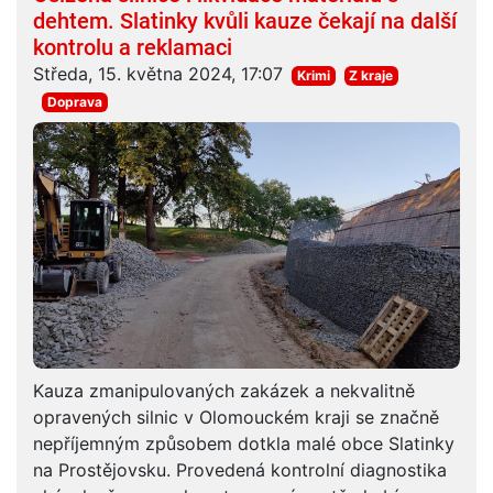
dehtem. Slatinky kvůli kauze čekají na další
kontrolu a reklamaci
Středa, 15. května 2024, 17:07
Krimi
Z kraje
Doprava
Kauza zmanipulovaných zakázek a nekvalitně
opravených silnic v Olomouckém kraji se značně
nepříjemným způsobem dotkla malé obce Slatinky
na Prostějovsku. Provedená kontrolní diagnostika