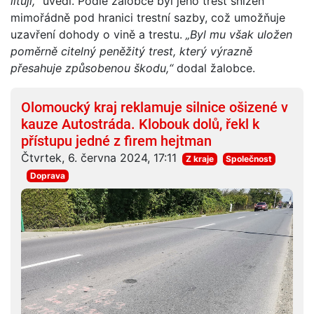
lituji,“
uvedl. Podle žalobce byl jeho trest snížen
mimořádně pod hranici trestní sazby, což umožňuje
uzavření dohody o vině a trestu.
„Byl mu však uložen
poměrně citelný peněžitý trest, který výrazně
přesahuje způsobenou škodu,“
dodal žalobce.
Olomoucký kraj reklamuje silnice ošizené v
kauze Autostráda. Klobouk dolů, řekl k
přístupu jedné z firem hejtman
Čtvrtek, 6. června 2024, 17:11
Z kraje
Společnost
Doprava