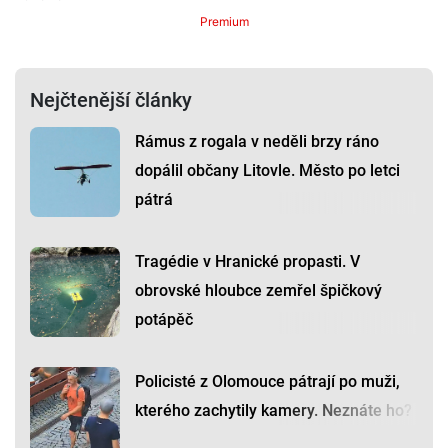
Premium
Nejčtenější články
Rámus z rogala v neděli brzy ráno
dopálil občany Litovle. Město po letci
pátrá
Tragédie v Hranické propasti. V
obrovské hloubce zemřel špičkový
potápěč
Policisté z Olomouce pátrají po muži,
kterého zachytily kamery. Neznáte ho?