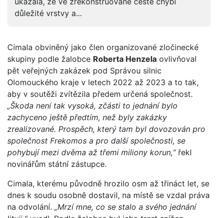
ukázala, že ve zrekonstruované cestě chybí
důležité vrstvy a...
Cimala obviněný jako člen organizované zločinecké
skupiny podle žalobce
Roberta Henzela
ovlivňoval
pět veřejných zakázek pod Správou silnic
Olomouckého kraje v letech 2022 až 2023 a to tak,
aby v soutěži zvítězila předem určená společnost.
„Škoda není tak vysoká, zčásti to jednání bylo
zachyceno ještě předtím, než byly zakázky
zrealizované. Prospěch, který tam byl dovozován pro
společnost Frekomos a pro další společnosti, se
pohybují mezi dvěma až třemi miliony korun,“
řekl
novinářům státní zástupce.
Cimala, kterému původně hrozilo osm až třináct let, se
dnes k soudu osobně dostavil, na místě se vzdal práva
na odvolání.
„Mrzí mne, co se stalo a svého jednání