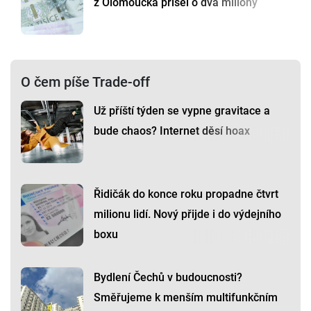
z Olomoucka přišel o dva miliony
O čem píše Trade-off
Už příští týden se vypne gravitace a
bude chaos? Internet děsí hoax
Řidičák do konce roku propadne čtvrt
milionu lidí. Nový přijde i do výdejního
boxu
Bydlení Čechů v budoucnosti?
Směřujeme k menším multifunkčním