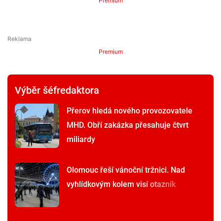
Premium
Premium
Výběr šéfredaktora
Přerov hledá nového provozovatele
MHD. Obří zakázka přesahuje čtvrt
miliardy
Olomouc řeší vánoční tržnici. Nad
vyhlídkovým kolem visí otazník