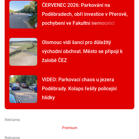
ČERVENEC 2026: Parkování na
Poděbradech, obří investice v Přerově,
pochybení ve Fakultní nemocnici
Olomouc vidí šanci pro důležitý
východní obchvat. Město se připojí k
žalobě ČEZ
VIDEO: Parkovací chaos u jezera
Poděbrady. Kolaps řešily policejní
hlídky
Premium