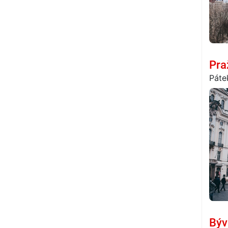
Pra
Páte
Býv