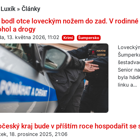
 Luxík » Články
 bodl otce loveckým nožem do zad. V rodinné 
ohol a drogy
da, 13. května 2026, 11:02
Krimi
Šumpersko
Loveckým
Šumperku
šestadvac
Senior na
byla hádk
linku a...
očeský kraj bude v příštím roce hospodařit se
tek, 18. prosince 2025, 21:06