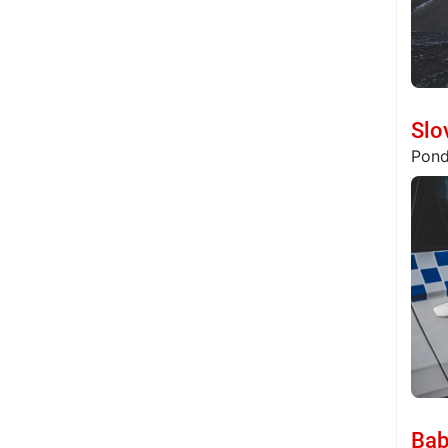
Slo
Pondě
Bab