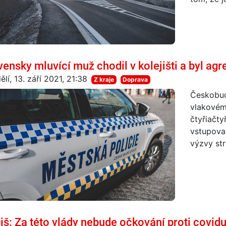
vensky mluvící muž chodil v kolejišti a byl agr
lí, 13. září 2021, 21:38
Z kraje
Doprava
Českobudě
vlakovém
čtyřiačty
vstupoval
výzvy str
iš: Za této vlády nebude očkování proti covid