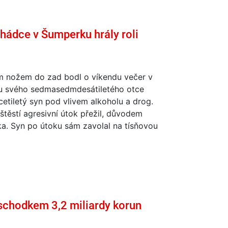
hádce v Šumperku hrály roli
 nožem do zad bodl o víkendu večer v
 svého sedmasedmdesátiletého otce
etiletý syn pod vlivem alkoholu a drog.
štěstí agresivní útok přežil, důvodem
a. Syn po útoku sám zavolal na tísňovou
 schodkem 3,2 miliardy korun