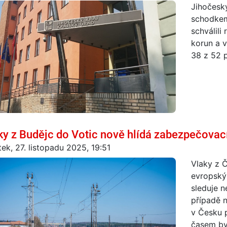
Jihočeský
schodkem 
schválili
korun a v
38 z 52 p
ky z Budějc do Votic nově hlídá zabezpečova
tek, 27. listopadu 2025, 19:51
Vlaky z Č
evropský
sleduje n
případě n
v Česku 
časem by 