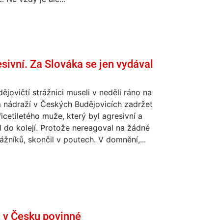
esivní. Za Slováka se jen vydával
jovičtí strážnici museli v neděli ráno na
 nádraží v Českých Budějovicích zadržet
řicetiletého muže, který byl agresivní a
 do kolejí. Protože nereagoval na žádné
ážníků, skončil v poutech. V domnění,...
u v Česku povinné