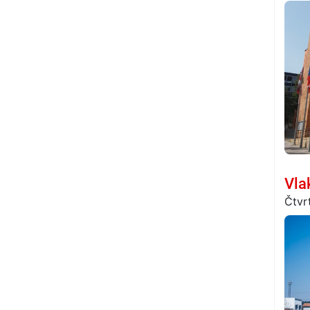
Vla
Čtvr