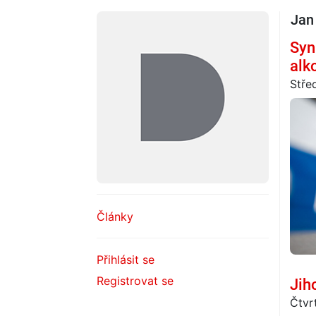
Jan
Syn
alk
Stře
Články
Přihlásit se
Registrovat se
Jih
Čtvr