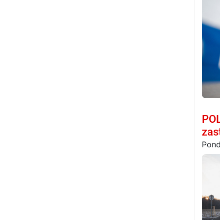
POL
zas
Pond