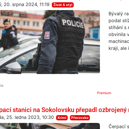
ý, 20. srpna 2024, 11:19
Život & styl
Bývalý ra
podal stí
stíhání s
obvinila 
machinac
kraji, ale i
Premium
pací stanici na Sokolovsku přepadl ozbrojený
da, 25. ledna 2023, 10:30
Krimi
Přerovsko
Čerpací s