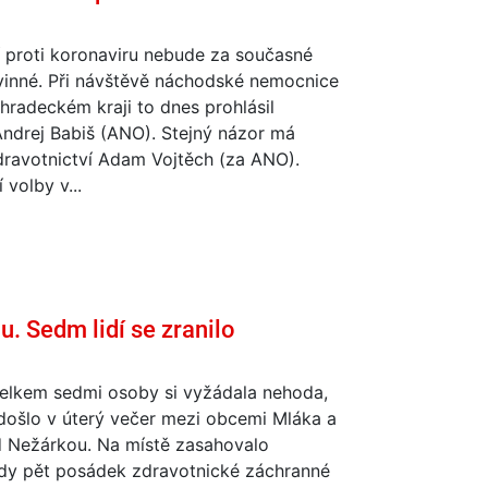
 proti koronaviru nebude za současné
vinné. Při návštěvě náchodské nemocnice
hradeckém kraji to dnes prohlásil
Andrej Babiš (ANO). Stejný názor má
dravotnictví Adam Vojtěch (za ANO).
volby v...
. Sedm lidí se zranilo
celkem sedmi osoby si vyžádala nehoda,
došlo v úterý večer mezi obcemi Mláka a
d Nežárkou. Na místě zasahovalo
y pět posádek zdravotnické záchranné