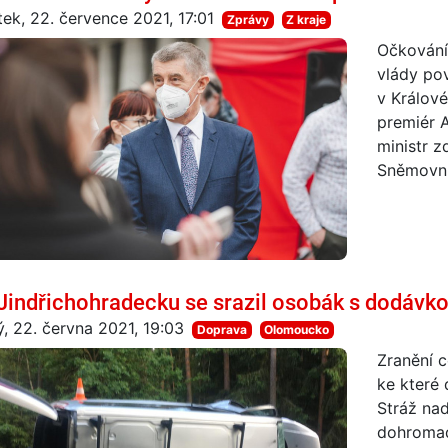
tek, 22. července 2021, 17:01
Zprávy
Z kraje
Očkování
vlády po
v Králové
premiér 
ministr z
Sněmovní 
Jindřichohradecku se srazil osobák s dodávkou
ý, 22. června 2021, 19:03
Doprava
Olomoucko
Zranění 
ke které 
Stráž na
dohromad