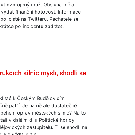
ut ozbrojený muž. Obsluha měla
 vydat finanční hotovost. Informace
i policisté na Twitteru. Pachatele se
krátce po incidentu zadržet.
kcích silnic myslí, shodli se
klisté k Českým Budějovicím
ně patří. Je na ně ale dostatečně
 během oprav městských silnic? Na to
tali v dalším dílu Politické koridy
jovických zastupitelů. Ti se shodli na
. Ne vždy je ale...