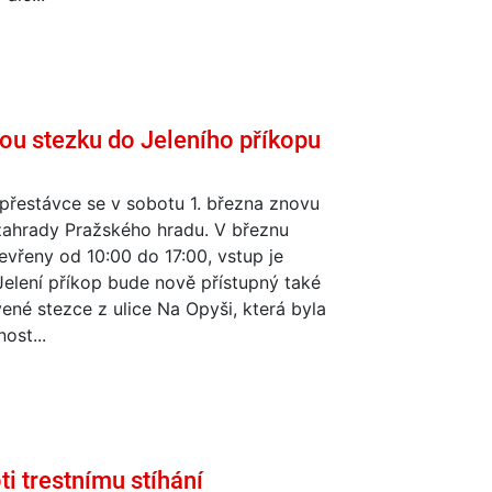
ou stezku do Jeleního příkopu
přestávce se v sobotu 1. března znovu
zahrady Pražského hradu. V březnu
vřeny od 10:00 do 17:00, vstup je
elení příkop bude nově přístupný také
né stezce z ulice Na Opyši, která byla
ost...
ti trestnímu stíhání