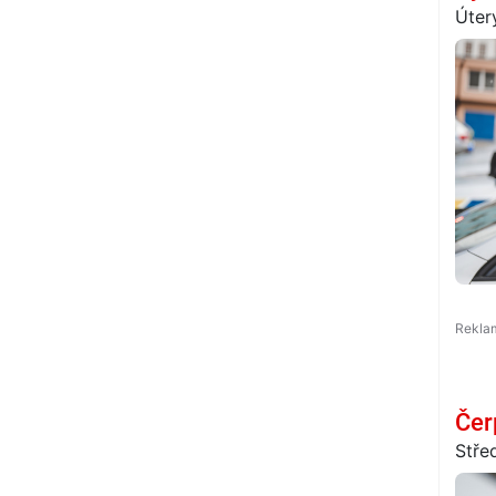
Úter
Čer
Stře