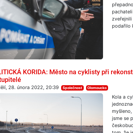
přepadno
pachateli
zveřejnil
podařilo 
ITICKÁ KORIDA: Město na cyklisty při rekonstru
tupitelé
ělí, 28. února 2022, 20:39
Společnost
Olomoucko
Kola a cy
jednoznač
myšleno,
jsme se p
českobudě
tom, že je