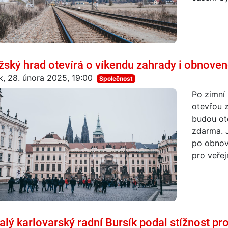
žský hrad otevírá o víkendu zahrady i obnoven
k, 28. února 2025, 19:00
Společnost
Po zimní 
otevřou 
budou ote
zdarma. J
po obnove
pro veřejn
alý karlovarský radní Bursík podal stížnost pro