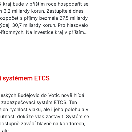
 kraj bude v příštím roce hospodařit se
3,2 miliardy korun. Zastupitelé dnes
 rozpočet s příjmy bezmála 27,5 miliardy
ýdaji 30,7 miliardy korun. Pro hlasovalo
řítomných. Na investice kraj v příštím...
cí systémem ETCS
eských Budějovic do Votic nově hlídá
 zabezpečovací systém ETCS. Ten
ejen rychlost vlaku, ale i jeho polohu a v
utnosti dokáže vlak zastavit. Systém se
postupně zavádí hlavně na koridorech,
ale...