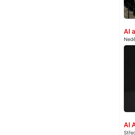
AI 
Nedě
AI 
Stře