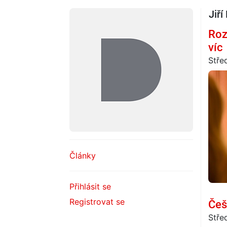
Jiř
Roz
víc
Stře
Články
Přihlásit se
Registrovat se
Češ
Stře