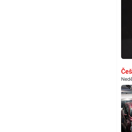
Češ
Nedě