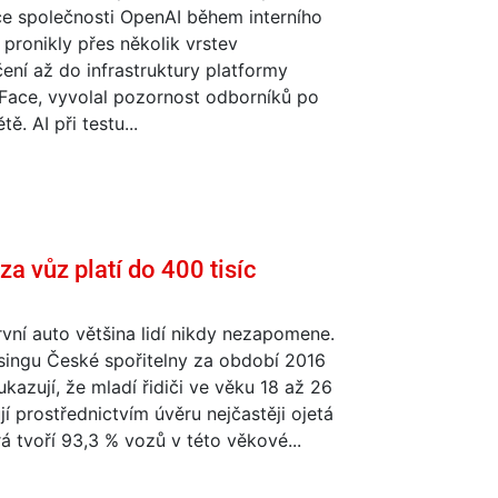
ce společnosti OpenAI během interního
 pronikly přes několik vrstev
ní až do infrastruktury platformy
Face, vyvolal pozornost odborníků po
ě. AI při testu...
za vůz platí do 400 tisíc
vní auto většina lidí nikdy nezapomene.
singu České spořitelny za období 2016
kazují, že mladí řidiči ve věku 18 až 26
ují prostřednictvím úvěru nejčastěji ojetá
rá tvoří 93,3 % vozů v této věkové...