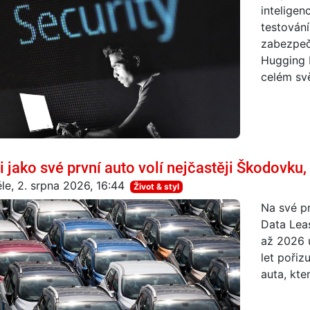
inteligen
testování
zabezpeče
Hugging 
celém svět
i jako své první auto volí nejčastěji Škodovku, 
le, 2. srpna 2026, 16:44
Život & styl
Na své pr
Data Lea
až 2026 u
let pořiz
auta, kte