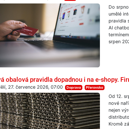
Do srpno
umělé int
pravidla 
AI chatb
termínem
srpen 202
á obalová pravidla dopadnou i na e-shopy. Fir
ělí, 27. července 2026, 07:00
Doprava
Přerovsko
Od 12. sr
nové naří
nejen výr
distribut
Kromě zá