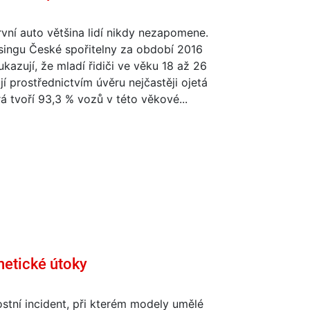
vní auto většina lidí nikdy nezapomene.
singu České spořitelny za období 2016
kazují, že mladí řidiči ve věku 18 až 26
ují prostřednictvím úvěru nejčastěji ojetá
rá tvoří 93,3 % vozů v této věkové...
netické útoky
tní incident, při kterém modely umělé