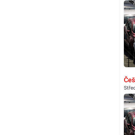
Češ
Stře