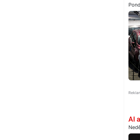
Pond
AI 
Nedě