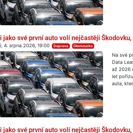
i jako své první auto volí nejčastěji Škodovku, 
ý, 4. srpna 2026, 19:00
Doprava
Olomoucko
Na své pr
Data Lea
až 2026 u
let pořiz
auta, kte
i jako své první auto volí nejčastěji Škodovku, 