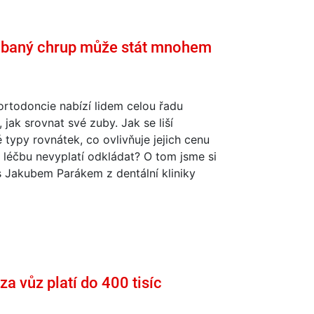
nedbaný chrup může stát mnohem
rtodoncie nabízí lidem celou řadu
 jak srovnat své zuby. Jak se liší
é typy rovnátek, co ovlivňuje jejich cenu
 léčbu nevyplatí odkládat? O tom jsme si
s Jakubem Parákem z dentální kliniky
za vůz platí do 400 tisíc