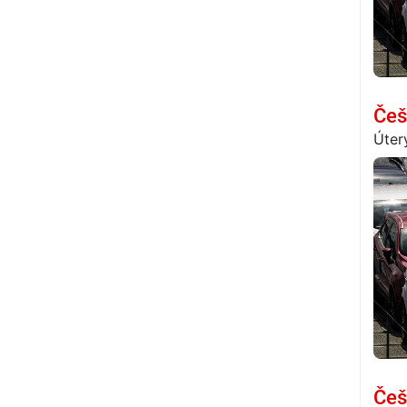
Češ
Úter
Češ