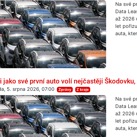
Na své pr
Data Lea
až 2026 u
let pořiz
auta, kte
i jako své první auto volí nejčastěji Škodovku, 
da, 5. srpna 2026, 07:00
Zprávy
Z kraje
Na své pr
Data Lea
až 2026 u
let pořiz
auta, kte