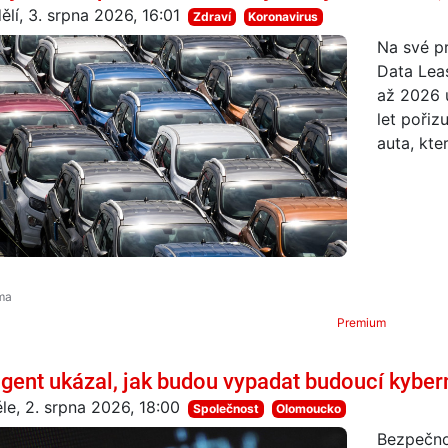
ělí, 3. srpna 2026, 16:01
Zdraví
Koronavirus
Na své pr
Data Lea
až 2026 u
let pořiz
auta, kte
Premium
agent ukázal, jak budou vypadat budoucí kyber
le, 2. srpna 2026, 18:00
Společnost
Olomoucko
Bezpečnos