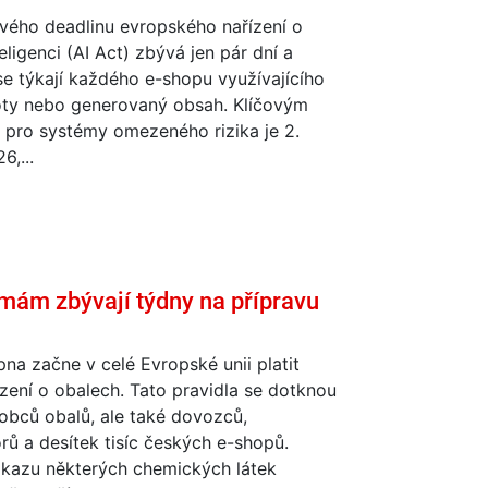
vého deadlinu evropského nařízení o
eligenci (AI Act) zbývá jen pár dní a
se týkají každého e-shopu využívajícího
oty nebo generovaný obsah. Klíčovým
 pro systémy omezeného rizika je 2.
6,...
mám zbývají týdny na přípravu
pna začne v celé Evropské unii platit
zení o obalech. Tato pravidla se dotknou
obců obalů, ale také dovozců,
orů a desítek tisíc českých e-shopů.
kazu některých chemických látek