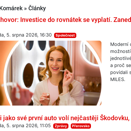
í Komárek » Články
hovor: Investice do rovnátek se vyplatí. Za
da, 5. srpna 2026, 16:30
Společnost
Moderní o
možností,
jednotliv
a proč se
povídali 
MILES.
i jako své první auto volí nejčastěji Škodovku, 
da, 5. srpna 2026, 11:05
Zprávy
Přerovsko