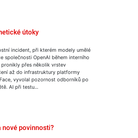
netické útoky
tní incident, při kterém modely umělé
ce společnosti OpenAI během interního
 pronikly přes několik vrstev
ní až do infrastruktury platformy
Face, vyvolal pozornost odborníků po
ě. AI při testu...
a nové povinnosti?