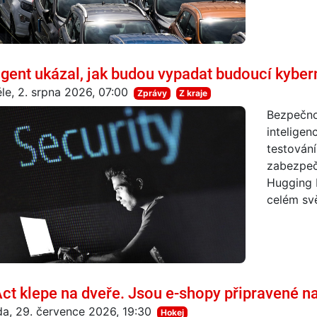
agent ukázal, jak budou vypadat budoucí kyber
le, 2. srpna 2026, 07:00
Zprávy
Z kraje
Bezpečnos
inteligen
testování
zabezpeče
Hugging 
celém svět
Act klepe na dveře. Jsou e-shopy připravené n
da, 29. července 2026, 19:30
Hokej