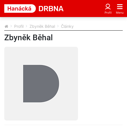
Profil
Zbyněk Běhal
Články
Zbyněk Běhal