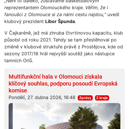
„Není to daleko, zůstáváme basketbalovým
reprezentantem Olomouckého kraje. Věřím, že i
fanoušci z Olomouce si za námi cestu najdou,“
uvedl
klubový prezident
Libor Špunda
.
V Čajkaréně, jež má zhruba čtvrtinovou kapacitu, klub
působil od roku 2021. Tehdy se tam přestěhoval po
změně v klubové struktuře právě z Prostějova, kde od
sezony 2017/18 hrál nejvyšší soutěž jako nástupce
tamních Orlů.
Multifunkční hala v Olomouci získala
klíčový souhlas, podporu posoudí Evropská
komise
Pondělí, 27. dubna 2026, 16:48
Zprávy
Z kraje