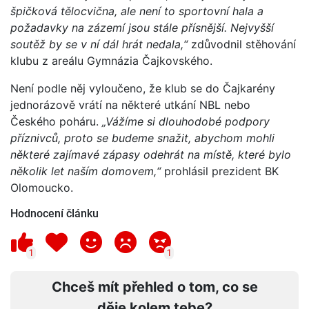
špičková tělocvična, ale není to sportovní hala a
požadavky na zázemí jsou stále přísnější. Nejvyšší
soutěž by se v ní dál hrát nedala,“
zdůvodnil stěhování
klubu z areálu Gymnázia Čajkovského.
Není podle něj vyloučeno, že klub se do Čajkarény
jednorázově vrátí na některé utkání NBL nebo
Českého poháru.
„Vážíme si dlouhodobé podpory
příznivců, proto se budeme snažit, abychom mohli
některé zajímavé zápasy odehrát na místě, které bylo
několik let naším domovem,“
prohlásil prezident BK
Olomoucko.
Hodnocení článku
1
1
Chceš mít přehled o tom, co se
děje kolem tebe?