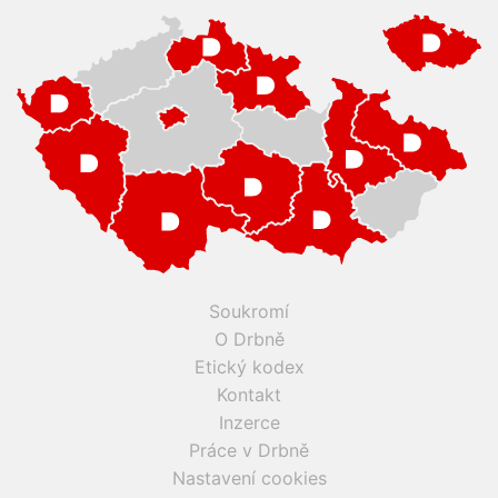
Soukromí
O Drbně
Etický kodex
Kontakt
Inzerce
Práce v Drbně
Nastavení cookies