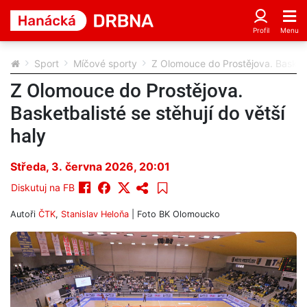
Sport
Míčové sporty
Z Olomouce do Prostějova. Basketba
Z Olomouce do Prostějova.
Basketbalisté se stěhují do větší
haly
Středa, 3. června 2026, 20:01
Diskutuj na FB
Autoři
ČTK
,
Stanislav Heloňa
| Foto
BK Olomoucko