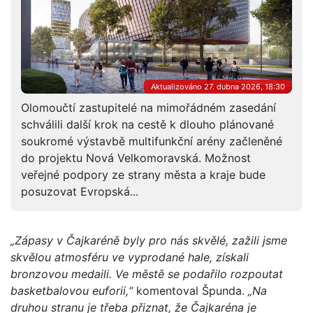
Aktualizováno 27. dubna 2026, 18:30
Olomoučtí zastupitelé na mimořádném zasedání
schválili další krok na cestě k dlouho plánované
soukromé výstavbě multifunkční arény začleněné
do projektu Nová Velkomoravská. Možnost
veřejné podpory ze strany města a kraje bude
posuzovat Evropská...
„Zápasy v Čajkaréně byly pro nás skvělé, zažili jsme
skvělou atmosféru ve vyprodané hale, získali
bronzovou medaili. Ve městě se podařilo rozpoutat
basketbalovou euforii,“
komentoval Špunda.
„Na
druhou stranu je třeba přiznat, že Čajkaréna je