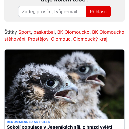
Přihlásit
Štítky
Sport
,
basketbal
,
BK Olomoucko
,
BK Olomoucko
stěhování
,
Prostějov
,
Olomouc
,
Olomoucký kraj