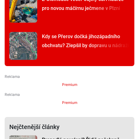
pro novou máčírnu ječmene v Plzni
Kdy se Přerov dočká jihozápadního
obchvatu? Zlepšil by dopravu u nádraží
Premium
Premium
Nejčtenější články