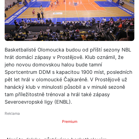
Basketbalisté Olomoucka budou od příští sezony NBL
hrát domácí zápasy v Prostějově. Klub oznámil, že
jeho novou domovskou halou bude tamní
Sportcentrum DDM s kapacitou 1900 míst, posledních
pět let hrál v olomoucké Čajkaréně. V Prostějově už
hanácký klub v minulosti působil a v minulé sezoně
tam příležitostně trénoval a hrál také zápasy
Severoevropské ligy (ENBL).
Premium