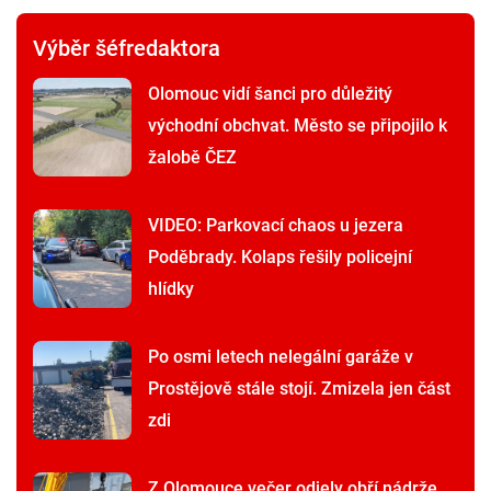
Výběr šéfredaktora
Olomouc vidí šanci pro důležitý
východní obchvat. Město se připojilo k
žalobě ČEZ
VIDEO: Parkovací chaos u jezera
Poděbrady. Kolaps řešily policejní
hlídky
Po osmi letech nelegální garáže v
Prostějově stále stojí. Zmizela jen část
zdi
Z Olomouce večer odjely obří nádrže