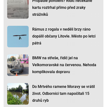
Propadlé povolení? Řidič nečekaně
kartu roztrhal přímo před zraky
strážníků
Rámus z rogala v neděli brzy ráno
dopálil občany Litovle. Město po letci
pátrá
BMW na střeše, řidič jel na
Velkomoravské na červenou. Nehoda
komplikovala dopravu
Do Mrtvého ramene Moravy se vrátil
život. Odborníci tam napočítali 15
druhů ryb