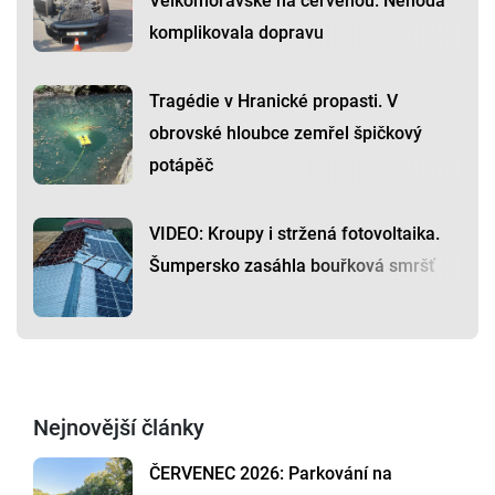
Velkomoravské na červenou. Nehoda
komplikovala dopravu
Tragédie v Hranické propasti. V
obrovské hloubce zemřel špičkový
potápěč
VIDEO: Kroupy i stržená fotovoltaika.
Šumpersko zasáhla bouřková smršť
Nejnovější články
ČERVENEC 2026: Parkování na