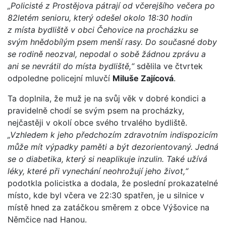
„Policisté z Prostějova pátrají od včerejšího večera po
82letém senioru, který odešel okolo 18:30 hodin
z místa bydliště v obci Čehovice na procházku se
svým hnědobílým psem menší rasy. Do současné doby
se rodině neozval, nepodal o sobě žádnou zprávu a
ani se nevrátil do místa bydliště,“
sdělila ve čtvrtek
odpoledne policejní mluvčí
Miluše Zajícová
.
Ta doplnila, že muž je na svůj věk v dobré kondici a
pravidelně chodí se svým psem na procházky,
nejčastěji v okolí obce svého trvalého bydliště.
„Vzhledem k jeho předchozím zdravotním indispozicím
může mít výpadky paměti a být dezorientovaný. Jedná
se o diabetika, který si neaplikuje inzulin. Také užívá
léky, které při vynechání neohrožují jeho život,“
podotkla policistka a dodala, že poslední prokazatelné
místo, kde byl včera ve 22:30 spatřen, je u silnice v
místě hned za zatáčkou směrem z obce Výšovice na
Němčice nad Hanou.