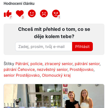
Hodnocení článku
7
3
1
Chceš mít přehled o tom, co se
děje kolem tebe?
Přihlásit
Štítky
Pátrání
,
policie
,
ztracený senior
,
pátrání senior
,
pátrání Čehovice
,
nezvěstný senior
,
Prostějovsko
,
senior Prostějovsko
,
Olomoucký kraj