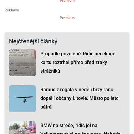
Premium
Premium
Nejčtenější články
Propadlé povolení? Řidič nečekaně
kartu roztrhal přímo před zraky
strážníků
Rámus z rogala v neděli brzy ráno
dopálil občany Litovle. Město po letci
pátrá
BMW na střeše, řidič jel na