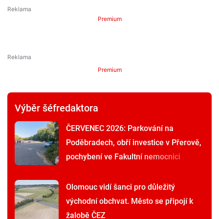
Premium
Premium
Výběr šéfredaktora
ČERVENEC 2026: Parkování na
Poděbradech, obří investice v Přerově,
pochybení ve Fakultní nemocnici
Olomouc vidí šanci pro důležitý
východní obchvat. Město se připojí k
žalobě ČEZ