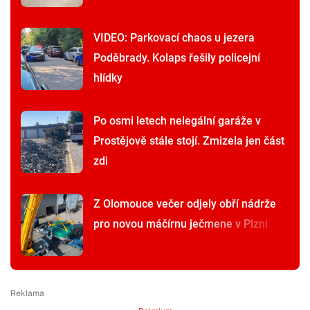
VIDEO: Parkovací chaos u jezera
Poděbrady. Kolaps řešily policejní
hlídky
Po osmi letech nelegální garáže v
Prostějově stále stojí. Zmizela jen část
zdi
Z Olomouce večer odjely obří nádrže
pro novou máčírnu ječmene v Plzni