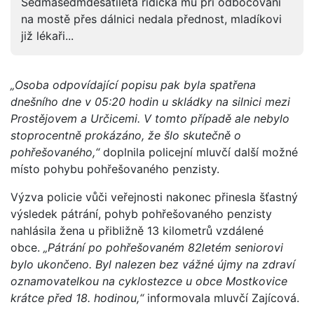
Sedmasedmdesátiletá řidička mu při odbočování
na mostě přes dálnici nedala přednost, mladíkovi
již lékaři...
„Osoba odpovídající popisu pak byla spatřena
dnešního dne v 05:20 hodin u skládky na silnici mezi
Prostějovem a Určicemi. V tomto případě ale nebylo
stoprocentně prokázáno, že šlo skutečně o
pohřešovaného,“
doplnila policejní mluvčí další možné
místo pohybu pohřešovaného penzisty.
Výzva policie vůči veřejnosti nakonec přinesla šťastný
výsledek pátrání, pohyb pohřešovaného penzisty
nahlásila žena u přibližně 13 kilometrů vzdálené
obce.
„Pátrání po pohřešovaném 82letém seniorovi
bylo ukončeno. Byl nalezen bez vážné újmy na zdraví
oznamovatelkou na cyklostezce u obce Mostkovice
krátce před 18. hodinou,“
informovala mluvčí Zajícová.