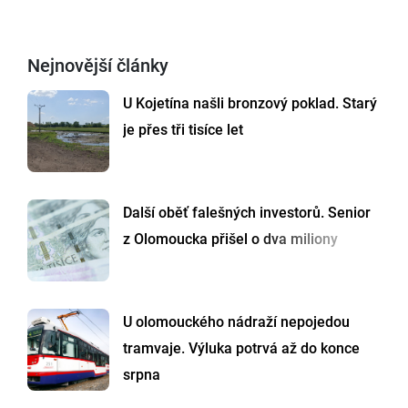
Nejnovější články
U Kojetína našli bronzový poklad. Starý
je přes tři tisíce let
Další oběť falešných investorů. Senior
z Olomoucka přišel o dva miliony
U olomouckého nádraží nepojedou
tramvaje. Výluka potrvá až do konce
srpna