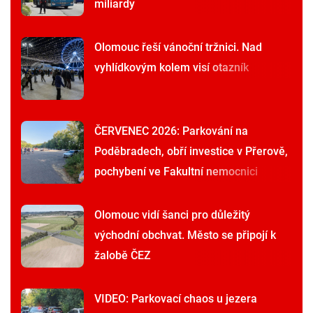
miliardy
Olomouc řeší vánoční tržnici. Nad
vyhlídkovým kolem visí otazník
ČERVENEC 2026: Parkování na
Poděbradech, obří investice v Přerově,
pochybení ve Fakultní nemocnici
Olomouc vidí šanci pro důležitý
východní obchvat. Město se připojí k
žalobě ČEZ
VIDEO: Parkovací chaos u jezera