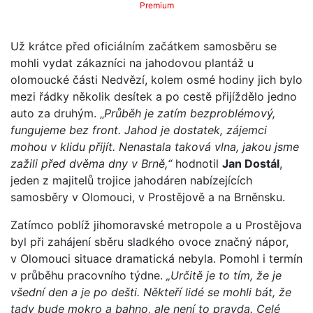
Premium
Už krátce před oficiálním začátkem samosběru se
mohli vydat zákazníci na jahodovou plantáž u
olomoucké části Nedvězí, kolem osmé hodiny jich bylo
mezi řádky několik desítek a po cestě přijíždělo jedno
auto za druhým. „
Průběh je zatím bezproblémový,
fungujeme bez front. Jahod je dostatek, zájemci
mohou v klidu přijít. Nenastala taková vlna, jakou jsme
zažili před dvěma dny v Brně,“
hodnotil
Jan Dostál
,
jeden z majitelů trojice jahodáren nabízejících
samosběry v Olomouci, v Prostějově a na Brněnsku.
Zatímco poblíž jihomoravské metropole a u Prostějova
byl při zahájení sběru sladkého ovoce značný nápor,
v Olomouci situace dramatická nebyla. Pomohl i termín
v průběhu pracovního týdne.
„Určitě je to tím, že je
všední den a je po dešti. Někteří lidé se mohli bát, že
tady bude mokro a bahno, ale není to pravda. Celé