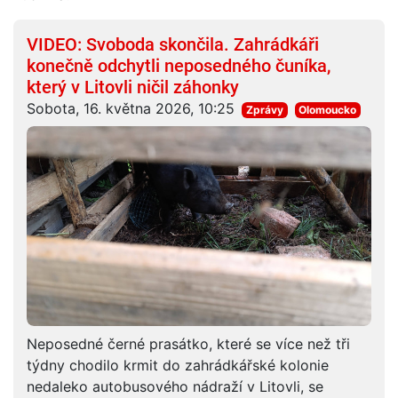
VIDEO: Svoboda skončila. Zahrádkáři
konečně odchytli neposedného čuníka,
který v Litovli ničil záhonky
Sobota, 16. května 2026, 10:25
Zprávy
Olomoucko
Neposedné černé prasátko, které se více než tři
týdny chodilo krmit do zahrádkářské kolonie
nedaleko autobusového nádraží v Litovli, se