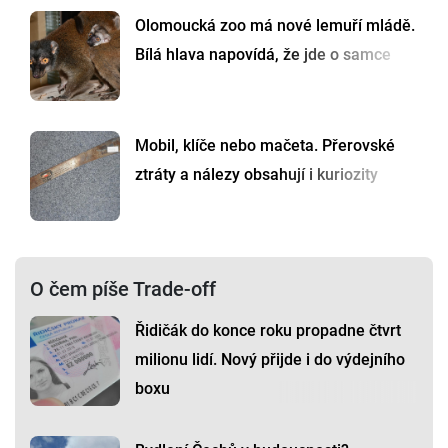
Olomoucká zoo má nové lemuří mládě.
Bílá hlava napovídá, že jde o samce
Mobil, klíče nebo mačeta. Přerovské
ztráty a nálezy obsahují i kuriozity
O čem píše Trade-off
Řidičák do konce roku propadne čtvrt
milionu lidí. Nový přijde i do výdejního
boxu