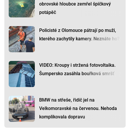
obrovské hloubce zemřel špičkový
potápěč
Policisté z Olomouce pátrají po muži,
kterého zachytily kamery. Neznáte ho?
VIDEO: Kroupy i stržená fotovoltaika.
Šumpersko zasáhla bouřková smršť
BMW na střeše, řidič jel na
Velkomoravské na červenou. Nehoda
komplikovala dopravu