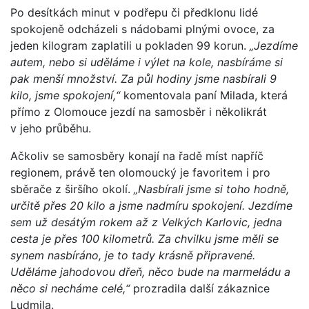
Po desítkách minut v podřepu či předklonu lidé
spokojeně odcházeli s nádobami plnými ovoce, za
jeden kilogram zaplatili u pokladen 99 korun.
„Jezdíme
autem, nebo si uděláme i výlet na kole, nasbíráme si
pak menší množství. Za půl hodiny jsme nasbírali 9
kilo, jsme spokojení,“
komentovala paní Milada, která
přímo z Olomouce jezdí na samosběr i několikrát
v jeho průběhu.
Ačkoliv se samosběry konají na řadě míst napříč
regionem, právě ten olomoucký je favoritem i pro
sběrače z širšího okolí.
„Nasbírali jsme si toho hodně,
určitě přes 20 kilo a jsme nadmíru spokojení. Jezdíme
sem už desátým rokem až z Velkých Karlovic, jedna
cesta je přes 100 kilometrů. Za chvilku jsme měli se
synem nasbíráno, je to tady krásně připravené.
Uděláme jahodovou dřeň, něco bude na marmeládu a
něco si necháme celé,“
prozradila další zákaznice
Ludmila.