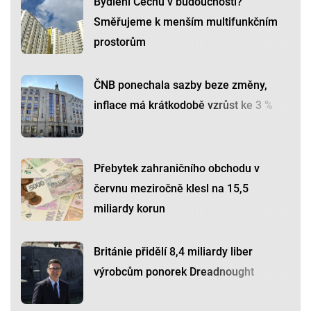
Bydlení Čechů v budoucnosti?
Směřujeme k menším multifunkčním
prostorům
ČNB ponechala sazby beze změny,
inflace má krátkodobě vzrůst ke 3 %
Přebytek zahraničního obchodu v
červnu meziročně klesl na 15,5
miliardy korun
Británie přidělí 8,4 miliardy liber
výrobcům ponorek Dreadnought