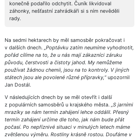
konečně podařilo odchytit. Čuník likvidoval
záhonky, nešťastní zahrádkáři si s ním nevěděli
rady.
Na sedmi hektarech by měl samosběr pokračovat i
v dalších dnech.
„Poptávku zatím neumíme vyhodnotit,
pořád cílíme na to, že u nás mají zákazníci záruku
původu, čerstvosti a čistoty jahod. My nemůžeme
používat žádnou chemii, jsou na to kontroly. V jiných
státech jsou ale povolené různé přípravky,“
upozornil
Jan Dostál.
V následujících dnech by se měl otevřít i další
z populárních samosběrů u krajského města.
„S jarními
mrazíky se nám termín zahájení lehce oddálil. Přesný
termín zahájení určíme dle toho, jak nám bude přát
počasí. Po nepříznivé situaci v minulých letech máme
zvětšenou výměru. Rostliny krásně rostou. Doufáme v