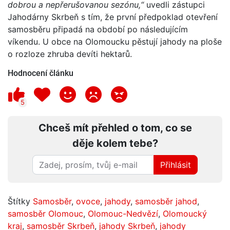
dobrou a nepřerušovanou sezónu,“
uvedli zástupci
Jahodárny Skrbeň s tím, že první předpoklad otevření
samosběru připadá na období po následujícím
víkendu. U obce na Olomoucku pěstují jahody na ploše
o rozloze zhruba devíti hektarů.
Hodnocení článku
5
Chceš mít přehled o tom, co se
děje kolem tebe?
Přihlásit
Štítky
Samosběr
,
ovoce
,
jahody
,
samosběr jahod
,
samosběr Olomouc
,
Olomouc-Nedvězí
,
Olomoucký
kraj
,
samosběr Skrbeň
,
jahody Skrbeň
,
jahody