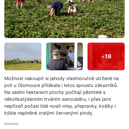
+
18
Možnost nakoupit si jahody vlastnoručně utržené na
poli u Olomouce přilákala i letos spoustu zákazníků.
Na sedmi hektarech plochy počítají pěstitelé s
několikatýdenním trváním samosběru, i přes jarní
nepřízeň počasí lidé nosili mísy, přepravky, košíky i
kýble naplněné zralými červenými plody.