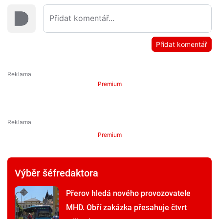
Přidat komentář
Premium
Premium
Výběr šéfredaktora
Přerov hledá nového provozovatele
MHD. Obří zakázka přesahuje čtvrt