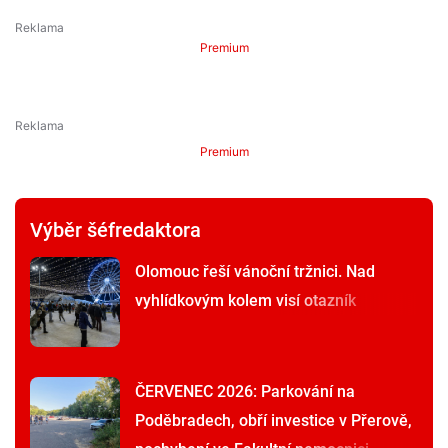
Premium
Premium
Výběr šéfredaktora
Olomouc řeší vánoční tržnici. Nad
vyhlídkovým kolem visí otazník
ČERVENEC 2026: Parkování na
Poděbradech, obří investice v Přerově,