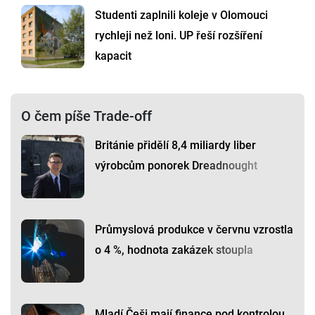
Studenti zaplnili koleje v Olomouci
rychleji než loni. UP řeší rozšíření
kapacit
O čem píše Trade-off
Británie přidělí 8,4 miliardy liber
výrobcům ponorek Dreadnought
Průmyslová produkce v červnu vzrostla
o 4 %, hodnota zakázek stoupla
Mladí Češi mají finance pod kontrolou.