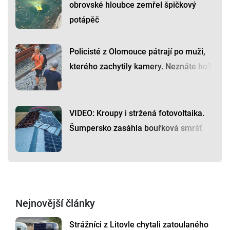
obrovské hloubce zemřel špičkový
potápěč
Policisté z Olomouce pátrají po muži,
kterého zachytily kamery. Neznáte ho?
VIDEO: Kroupy i stržená fotovoltaika.
Šumpersko zasáhla bouřková smršť
Nejnovější články
Strážníci z Litovle chytali zatoulaného