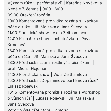
Význam růže v parfémářství“ | Kateřina Nováková
Neděle 7. června | 9:00–18:00
09:00 Otevření rozária
10:00 Komentovaná prohlídka rozária s ukázkou
péče o růže | Jiří Malaska a Jana Švecová
11:00 Floristická show | Viola Zeithamlová
12:00 Kulinářská show s ochutnávkou | Pavla
Krmelová
13:00 Komentovaná prohlídka rozária s ukázkou
péče o růže | Jiří Malaska a Jana Švecová
13:30 Přednáška „Jarní rostliny“ s písničkami |
prof. Michal Hejcman
14:30 Floristická show | Viola Zeithamlová
15:30 Přednáška „Dopaminové parfémové růže“ |
Lukasz Rojewski
16:15 Komentovaná prohlídka rozária a workshop
o vůních růží | Lukasz Rojewski, Jiří Malaska a
Jana Švecová
Zdroj: Výstaviště Flora Olomouc