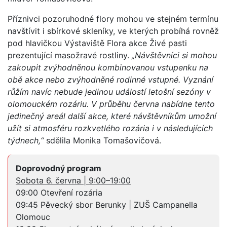
Příznivci pozoruhodné flory mohou ve stejném termínu
navštívit i sbírkové skleníky, ve kterých probíhá rovněž
pod hlavičkou Výstaviště Flora akce Živé pasti
prezentující masožravé rostliny.
„Návštěvníci si mohou
zakoupit zvýhodněnou kombinovanou vstupenku na
obě akce nebo zvýhodněné rodinné vstupné. Vyznání
růžím navíc nebude jedinou událostí letošní sezóny v
olomouckém rozáriu. V průběhu června nabídne tento
jedinečný areál další akce, které návštěvníkům umožní
užít si atmosféru rozkvetlého rozária i v následujících
týdnech,“
sdělila Monika Tomašovičová.
Doprovodný program
Sobota 6. června | 9:00–19:00
09:00 Otevření rozária
09:45 Pěvecký sbor Berunky | ZUŠ Campanella
Olomouc