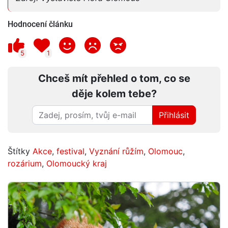
Hodnocení článku
5
1
Chceš mít přehled o tom, co se
děje kolem tebe?
Přihlásit
Štítky
Akce
,
festival
,
Vyznání růžím
,
Olomouc
,
rozárium
,
Olomoucký kraj