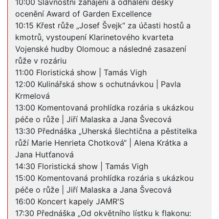
10:00 Slavnostní zahájení a odhalení desky
ocenění Award of Garden Excellence
10:15 Křest růže „Josef Švejk“ za účasti hostů a
kmotrů, vystoupení Klarinetového kvarteta
Vojenské hudby Olomouc a následné zasazení
růže v rozáriu
11:00 Floristická show | Tamás Vigh
12:00 Kulinářská show s ochutnávkou | Pavla
Krmelová
13:00 Komentovaná prohlídka rozária s ukázkou
péče o růže | Jiří Malaska a Jana Švecová
13:30 Přednáška „Uherská šlechtična a pěstitelka
růží Marie Henrieta Chotková“ | Alena Krátka a
Jana Hutťanová
14:30 Floristická show | Tamás Vigh
15:00 Komentovaná prohlídka rozária s ukázkou
péče o růže | Jiří Malaska a Jana Švecová
16:00 Koncert kapely JAMR'S
17:30 Přednáška „Od okvětního lístku k flakonu: