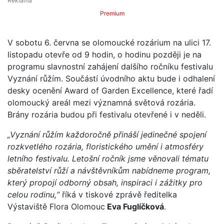
Premium
V sobotu 6. června se olomoucké rozárium na ulici 17.
listopadu otevře od 9 hodin, o hodinu později je na
programu slavnostní zahájení dalšího ročníku festivalu
Vyznání růžím. Součástí úvodního aktu bude i odhalení
desky ocenění Award of Garden Excellence, které řadí
olomoucký areál mezi významná světová rozária.
Brány rozária budou při festivalu otevřené i v neděli.
„Vyznání růžím každoročně přináší jedinečné spojení
rozkvetlého rozária, floristického umění i atmosféry
letního festivalu. Letošní ročník jsme věnovali tématu
sběratelství růží a návštěvníkům nabídneme program,
který propojí odborný obsah, inspiraci i zážitky pro
celou rodinu,“
říká v tiskové zprávě ředitelka
Výstaviště Flora Olomouc
Eva Fuglíčková
.