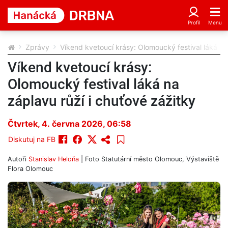
Zprávy
Víkend kvetoucí krásy: Olomoucký festival láká na
Víkend kvetoucí krásy:
Olomoucký festival láká na
záplavu růží i chuťové zážitky
Čtvrtek, 4. června 2026, 06:58
Diskutuj na FB
Autoři
Stanislav Heloňa
| Foto
Statutární město Olomouc, Výstaviště
Flora Olomouc