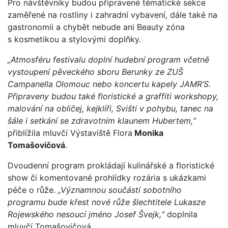
Pro návštěvníky budou připravené tématické sekce
zaměřené na rostliny i zahradní vybavení, dále také na
gastronomii a chybět nebude ani Beauty zóna
s kosmetikou a stylovými doplňky.
„Atmosféru festivalu doplní hudební program včetně
vystoupení pěveckého sboru Berunky ze ZUŠ
Campanella Olomouc nebo koncertu kapely JAMR’S.
Připraveny budou také floristické a graffiti workshopy,
malování na obličej, kejklíři, Svišti v pohybu, tanec na
šále i setkání se zdravotním klaunem Hubertem,“
přiblížila mluvčí Výstaviště Flora
Monika
Tomašovičová
.
Dvoudenní program prokládají kulinářské a floristické
show či komentované prohlídky rozária s ukázkami
péče o růže.
„Významnou součástí sobotního
programu bude křest nové růže šlechtitele Lukasze
Rojewského nesoucí jméno Josef Švejk,“
doplnila
mluvčí Tomašovičová.