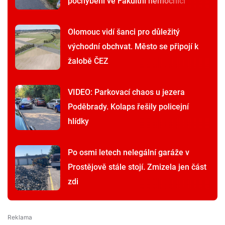
pochybení ve Fakultní nemocnici
Olomouc vidí šanci pro důležitý
východní obchvat. Město se připojí k
žalobě ČEZ
VIDEO: Parkovací chaos u jezera
Poděbrady. Kolaps řešily policejní
hlídky
Po osmi letech nelegální garáže v
Prostějově stále stojí. Zmizela jen část
zdi