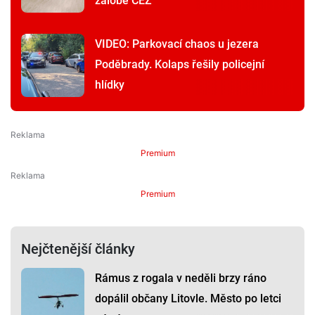
žalobě ČEZ
VIDEO: Parkovací chaos u jezera
Poděbrady. Kolaps řešily policejní
hlídky
Premium
Premium
Nejčtenější články
Rámus z rogala v neděli brzy ráno
dopálil občany Litovle. Město po letci