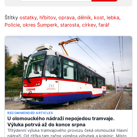
Štítky
ostatky
,
hřbitov
,
oprava
,
dělník
,
kost
,
lebka
,
Policie
,
okres Šumperk
,
starosta
,
církev
,
farář