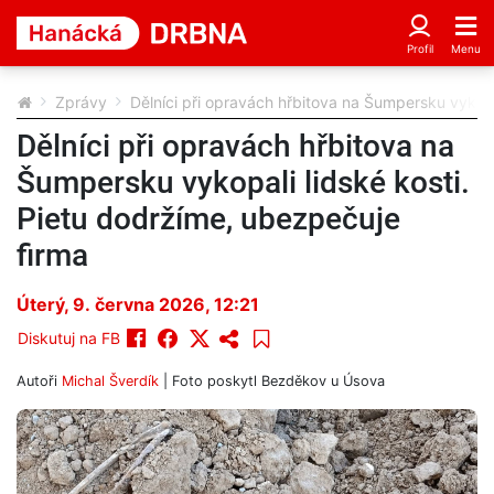
Zprávy
Dělníci při opravách hřbitova na Šumpersku vykopa
Dělníci při opravách hřbitova na
Šumpersku vykopali lidské kosti.
Pietu dodržíme, ubezpečuje
firma
Úterý, 9. června 2026, 12:21
Diskutuj na FB
Autoři
Michal Šverdík
| Foto
poskytl Bezděkov u Úsova