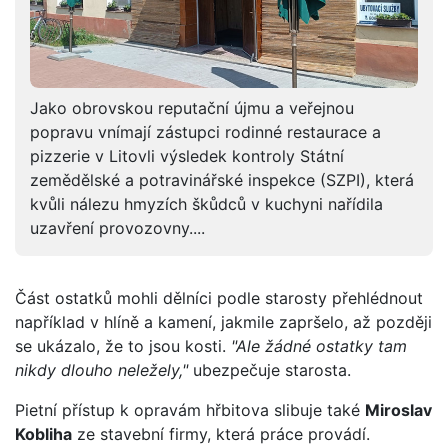
Jako obrovskou reputační újmu a veřejnou
popravu vnímají zástupci rodinné restaurace a
pizzerie v Litovli výsledek kontroly Státní
zemědělské a potravinářské inspekce (SZPI), která
kvůli nálezu hmyzích škůdců v kuchyni nařídila
uzavření provozovny....
Část ostatků mohli dělníci podle starosty přehlédnout
například v hlíně a kamení, jakmile zapršelo, až později
se ukázalo, že to jsou kosti.
"Ale žádné ostatky tam
nikdy dlouho neležely,"
ubezpečuje starosta.
Pietní přístup k opravám hřbitova slibuje také
Miroslav
Kobliha
ze stavební firmy, která práce provádí.