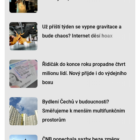
Už příští týden se vypne gravitace a
bude chaos? Internet děsí hoax
Řidičák do konce roku propadne čtvrt
milionu lidí. Nový přijde i do výdejního
boxu
Bydlení Čechů v budoucnosti?
Směřujeme k menším multifunkčním
prostorům
ČNB ponechala sazby beze změny,