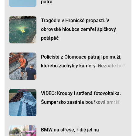
pátrá
Tragédie v Hranické propasti. V
obrovské hloubce zemřel špičkový
potápěč
Policisté z Olomouce pátrají po muži,
kterého zachytily kamery. Neznáte ho?
VIDEO: Kroupy i stržená fotovoltaika.
Šumpersko zasáhla bouřková smršť
BMW na střeše, řidič jel na