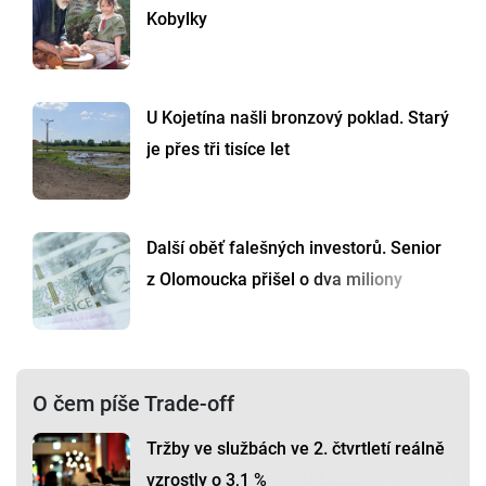
Kobylky
U Kojetína našli bronzový poklad. Starý
je přes tři tisíce let
Další oběť falešných investorů. Senior
z Olomoucka přišel o dva miliony
O čem píše Trade-off
Tržby ve službách ve 2. čtvrtletí reálně
vzrostly o 3,1 %