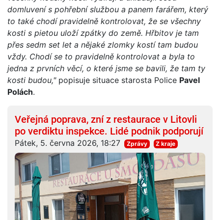
domluvení s pohřební službou a panem farářem, který
to také chodí pravidelně kontrolovat, že se všechny
kosti s pietou uloží zpátky do země. Hřbitov je tam
přes sedm set let a nějaké zlomky kostí tam budou
vždy. Chodí se to pravidelně kontrolovat a byla to
jedna z prvních věcí, o které jsme se bavili, že tam ty
kosti budou,"
popisuje situace starosta Police
Pavel
Polách
.
Veřejná poprava, zní z restaurace v Litovli
po verdiktu inspekce. Lidé podnik podporují
Pátek, 5. června 2026, 18:27
Zprávy
Z kraje