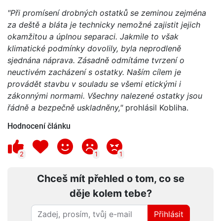
"Při promísení drobných ostatků se zeminou zejména
za deště a bláta je technicky nemožné zajistit jejich
okamžitou a úplnou separaci. Jakmile to však
klimatické podmínky dovolily, byla neprodleně
sjednána náprava. Zásadně odmítáme tvrzení o
neuctivém zacházení s ostatky. Naším cílem je
provádět stavbu v souladu se všemi etickými i
zákonnými normami. Všechny nalezené ostatky jsou
řádně a bezpečně uskladněny,"
prohlásil Kobliha.
Hodnocení článku
2
1
1
Chceš mít přehled o tom, co se
děje kolem tebe?
Přihlásit