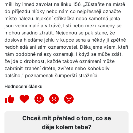
měli by ihned zavolat na linku 156. „Zůstaňte na místě
do příjezdu hlídky nebo nám co nejpřesněji označte
místo nálezu. Injekční stříkačka nebo samotná jehla
jsou velmi malé a v trávě, listí nebo mezi kameny se
mohou snadno ztratit. Nejednou se pak stane, že
doslova hledáme jehlu v kupce sena a někdy ji zpětně
nedohledá ani sám oznamovatel. Děkujeme všem, kteří
nám podobné nálezy oznamují. I když se může zdát,
že jde o drobnost, každé takové oznámení může
zabránit zranění dítěte, zvířete nebo kohokoliv
dalšího,“ poznamenali šumperští strážníci.
Hodnocení článku
Chceš mít přehled o tom, co se
děje kolem tebe?