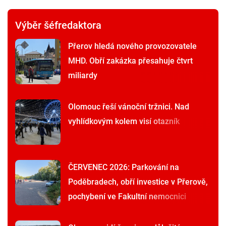
Výběr šéfredaktora
Přerov hledá nového provozovatele
MHD. Obří zakázka přesahuje čtvrt
miliardy
Olomouc řeší vánoční tržnici. Nad
vyhlídkovým kolem visí otazník
ČERVENEC 2026: Parkování na
Poděbradech, obří investice v Přerově,
pochybení ve Fakultní nemocnici