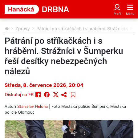
Zprávy
Pátrání po stříkačkách i s hráběmi. Strážníci v Š
Pátrání po stříkačkách i s
hráběmi. Strážníci v Šumperku
řeší desítky nebezpečných
nálezů
Středa, 8. července 2026, 20:04
Diskutuj na FB
Autoři
Stanislav Heloňa
| Foto
Městská policie Šumperk, Městská
policie Olomouc