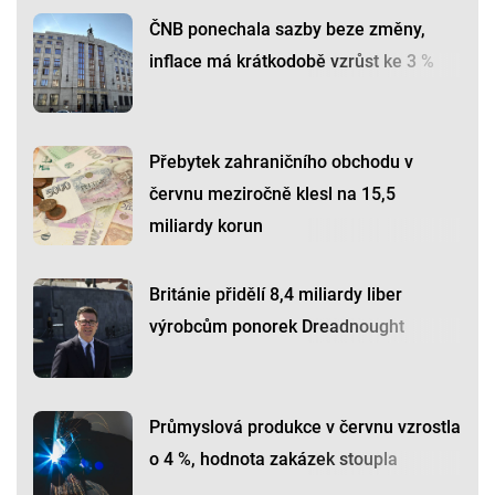
ČNB ponechala sazby beze změny,
inflace má krátkodobě vzrůst ke 3 %
Přebytek zahraničního obchodu v
červnu meziročně klesl na 15,5
miliardy korun
Británie přidělí 8,4 miliardy liber
výrobcům ponorek Dreadnought
Průmyslová produkce v červnu vzrostla
o 4 %, hodnota zakázek stoupla