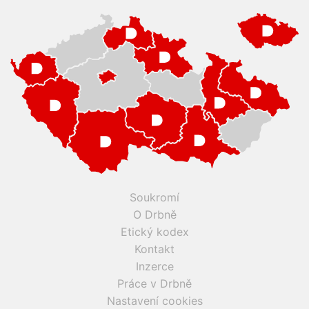
Soukromí
O Drbně
Etický kodex
Kontakt
Inzerce
Práce v Drbně
Nastavení cookies