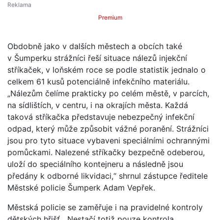
Premium
Obdobně jako v dalších městech a obcích také
v Šumperku strážníci řeší situace nálezů injekční
stříkaček, v loňském roce se podle statistik jednalo o
celkem 61 kusů potenciálně infekčního materiálu.
„Nálezům čelíme prakticky po celém městě, v parcích,
na sídlištích, v centru, i na okrajích města. Každá
taková stříkačka představuje nebezpečný infekční
odpad, který může způsobit vážné poranění. Strážníci
jsou pro tyto situace vybaveni speciálními ochrannými
pomůckami. Nalezené stříkačky bezpečně odeberou,
uloží do speciálního kontejneru a následně jsou
předány k odborné likvidaci,“ shrnul zástupce ředitele
Městské policie Šumperk Adam Vepřek.
Městská policie se zaměřuje i na pravidelné kontroly
dětských hřišť. „Nestačí totiž pouze kontrola