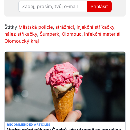
Přihlásit
Štítky
Městská policie
,
strážníci
,
injekční stříkačky
,
nález stříkačky
,
Šumperk
,
Olomouc
,
infekční materiál
,
Olomoucký kraj