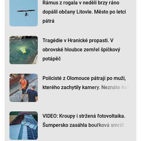
Rámus z rogala v neděli brzy ráno
dopálil občany Litovle. Město po letci
pátrá
Tragédie v Hranické propasti. V
obrovské hloubce zemřel špičkový
potápěč
Policisté z Olomouce pátrají po muži,
kterého zachytily kamery. Neznáte ho?
VIDEO: Kroupy i stržená fotovoltaika.
Šumpersko zasáhla bouřková smršť