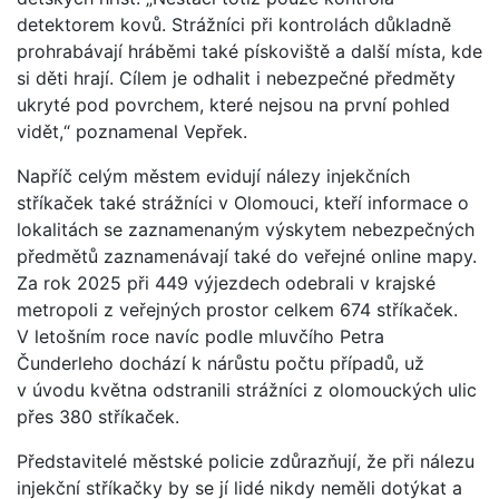
detektorem kovů. Strážníci při kontrolách důkladně
prohrabávají hráběmi také pískoviště a další místa, kde
si děti hrají. Cílem je odhalit i nebezpečné předměty
ukryté pod povrchem, které nejsou na první pohled
vidět,“ poznamenal Vepřek.
Napříč celým městem evidují nálezy injekčních
stříkaček také strážníci v Olomouci, kteří informace o
lokalitách se zaznamenaným výskytem nebezpečných
předmětů zaznamenávají také do veřejné online mapy.
Za rok 2025 při 449 výjezdech odebrali v krajské
metropoli z veřejných prostor celkem 674 stříkaček.
V letošním roce navíc podle mluvčího Petra
Čunderleho dochází k nárůstu počtu případů, už
v úvodu května odstranili strážníci z olomouckých ulic
přes 380 stříkaček.
Představitelé městské policie zdůrazňují, že při nálezu
injekční stříkačky by se jí lidé nikdy neměli dotýkat a