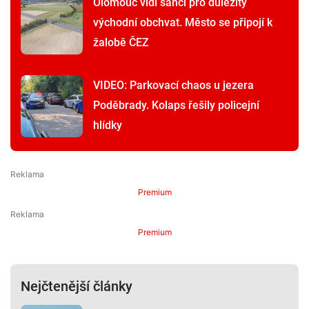
Olomouc vidí šanci pro důležitý
východní obchvat. Město se připojí k
žalobě ČEZ
VIDEO: Parkovací chaos u jezera
Poděbrady. Kolaps řešily policejní
hlídky
Premium
Premium
Nejčtenější články