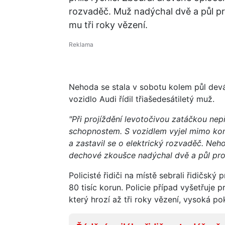
rozvaděč. Muž nadýchal dvě a půl pro
mu tři roky vězení.
Nehoda se stala v sobotu kolem půl devá
vozidlo Audi řídil třiašedesátiletý muž.
"Při projíždění levotočivou zatáčkou nep
schopnostem. S vozidlem vyjel mimo komu
a zastavil se o elektrický rozvaděč. Neh
dechové zkoušce nadýchal dvě a půl pro
Policisté řidiči na místě sebrali řidičský
80 tisíc korun. Policie případ vyšetřuje 
který hrozí až tři roky vězení, vysoká po