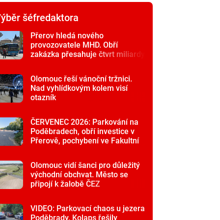
ýběr šéfredaktora
Přerov hledá nového
provozovatele MHD. Obří
zakázka přesahuje čtvrt miliardy
Olomouc řeší vánoční tržnici.
Nad vyhlídkovým kolem visí
otazník
ČERVENEC 2026: Parkování na
Poděbradech, obří investice v
Přerově, pochybení ve Fakultní
nemocnici
Olomouc vidí šanci pro důležitý
východní obchvat. Město se
připojí k žalobě ČEZ
VIDEO: Parkovací chaos u jezera
Poděbrady. Kolaps řešily