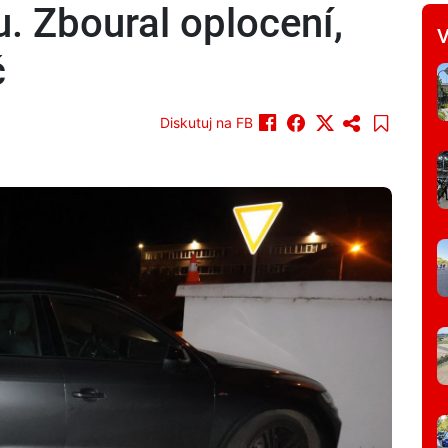
. Zboural oplocení,
V
č
Diskutuj na FB