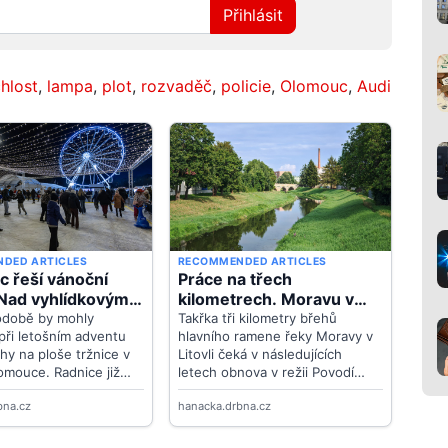
Přihlásit
hlost
,
lampa
,
plot
,
rozvaděč
,
policie
,
Olomouc
,
Audi