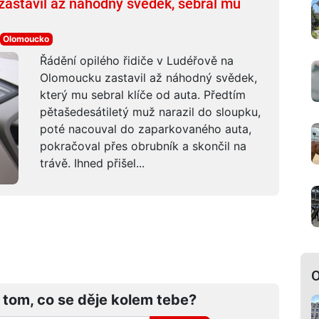
 zastavil až náhodný svědek, sebral mu
Olomoucko
Řádění opilého řidiče v Ludéřově na
Olomoucku zastavil až náhodný svědek,
který mu sebral klíče od auta. Předtím
pětašedesátiletý muž narazil do sloupku,
poté nacouval do zaparkovaného auta,
pokračoval přes obrubník a skončil na
trávě. Ihned přišel...
O
 tom, co se děje kolem tebe?