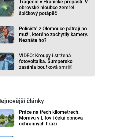
Tragédie v Hranické propasti. V
obrovské hloubce zemřel
špičkový potápěč
Policisté z Olomouce pátrají po
muži, kterého zachytily kamery.
Neznáte ho?
VIDEO: Kroupy i stržená
fotovoltaika. Šumpersko
zasáhla bouřková smršť
ejnovější články
Práce na třech kilometrech.
Moravu v Litovli čeká obnova
ochranných hrází