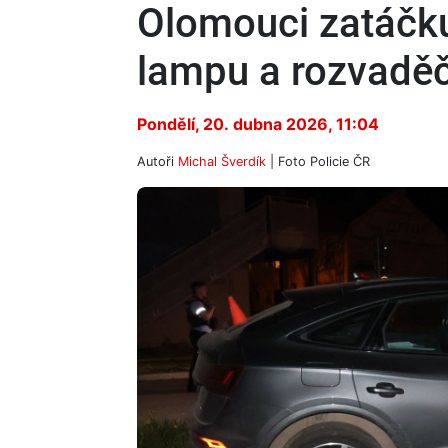
Olomouci zatáčku
lampu a rozvadě
Pondělí, 20. dubna 2026, 11:04
Autoři
Michal Šverdík
| Foto
Policie ČR