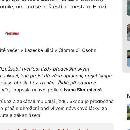
mile, nikomu se naštěstí nic nestalo. Hrozí
Premium
té večer v Lazecké ulici v Olomouci. Osobní
řizpůsobil rychlost jízdy především svým
nikaci, kde projel dřevěné oplocení, přejel lampu
oda se obešla bez zranění. Řidič při odborné
mile,"
popsala mluvčí policie
Ivana Skoupilová
.
N
 průkaz a zakázali mu další jízdu. Škoda je předběžně
pro přečin ohrožení pod vlivem návykové látky, za
kuta a zákaz řízení.