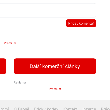
Přidat komentář
Premium
Další komerční články
Premium
romí
O Drbně
Etický kodex
Kontakt
Inzerce
Prác