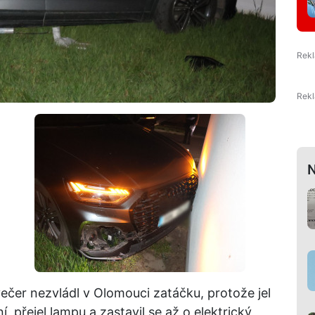
N
 večer nezvládl v Olomouci zatáčku, protože jel
í, přejel lampu a zastavil se až o elektrický