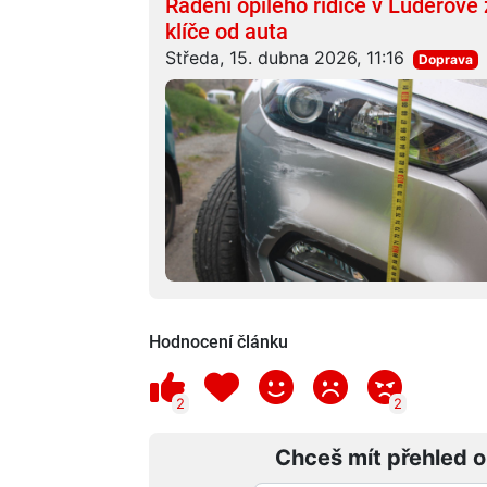
Řádění opilého řidiče v Ludéřově
klíče od auta
Středa, 15. dubna 2026, 11:16
Doprava
Hodnocení článku
2
2
Chceš mít přehled o