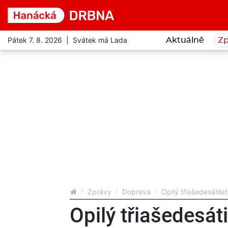
Pátek 7. 8. 2026 | Svátek má Lada
Aktuálně
Zp
Zprávy
Doprava
Opilý třiašedesátil
Opilý třiašedesáti