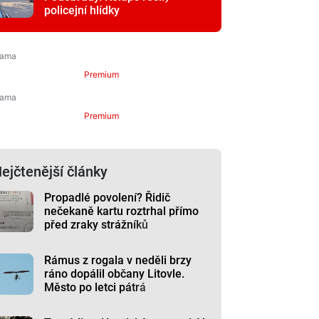
policejní hlídky
Premium
Premium
ejčtenější články
Propadlé povolení? Řidič
nečekaně kartu roztrhal přímo
před zraky strážníků
Rámus z rogala v neděli brzy
ráno dopálil občany Litovle.
Město po letci pátrá