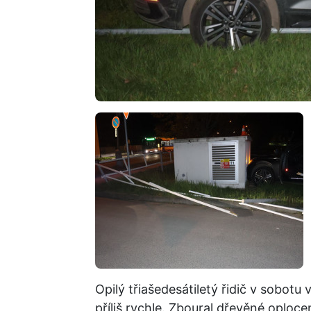
Opilý třiašedesátiletý řidič v sobotu
příliš rychle. Zboural dřevěné oplocen