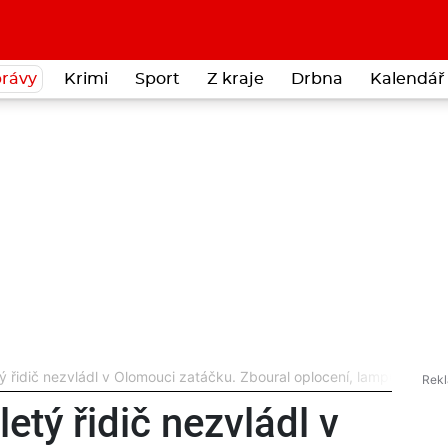
rávy
Krimi
Sport
Z kraje
Drbna
Kalendář 
etý řidič nezvládl v Olomouci zatáčku. Zboural oplocení, lampu a roz
letý řidič nezvládl v