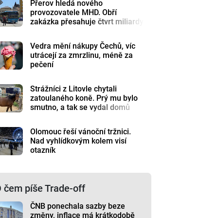
Přerov hledá nového
provozovatele MHD. Obří
zakázka přesahuje čtvrt miliardy
Vedra mění nákupy Čechů, víc
utrácejí za zmrzlinu, méně za
pečení
Strážníci z Litovle chytali
zatoulaného koně. Prý mu bylo
smutno, a tak se vydal domů
Olomouc řeší vánoční tržnici.
Nad vyhlídkovým kolem visí
otazník
 čem píše Trade-off
ČNB ponechala sazby beze
změny, inflace má krátkodobě