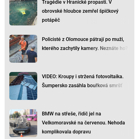
Tragédie v Hranické propasti. V
obrovské hloubce zemřel špičkový
potápěč
Policisté z Olomouce pátrají po muži,
kterého zachytily kamery. Neznáte ho?
VIDEO: Kroupy i stržená fotovoltaika.
Šumpersko zasáhla bouřková smršť
BMW na střeše, řidič jel na
Velkomoravské na červenou. Nehoda
komplikovala dopravu