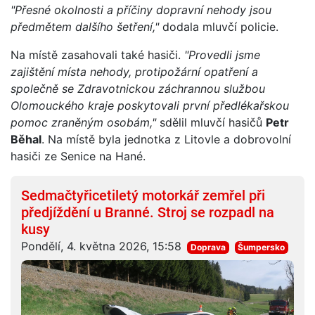
"Přesné okolnosti a příčiny dopravní nehody jsou
předmětem dalšího šetření,"
dodala mluvčí policie.
Na místě zasahovali také hasiči.
"Provedli jsme
zajištění místa nehody, protipožární opatření a
společně se Zdravotnickou záchrannou službou
Olomouckého kraje poskytovali první předlékařskou
pomoc zraněným osobám,"
sdělil mluvčí hasičů
Petr
Běhal
. Na místě byla jednotka z Litovle a dobrovolní
hasiči ze Senice na Hané.
Sedmačtyřicetiletý motorkář zemřel při
předjíždění u Branné. Stroj se rozpadl na
kusy
Pondělí, 4. května 2026, 15:58
Doprava
Šumpersko