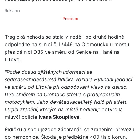
Premium
Tragická nehoda se stala v neděli po druhé hodině
odpoledne na silnici č. II/449 na Olomoucku u mostu
přes dálnici D35 ve směru od Senice na Hané na
Litovel.
"Podle dosud zjištěných informací se
sedmasedmdesátiletá řidička vozidla Hyundai jedoucí
ve směru od Litovle při odbočování vlevo na dálnici
D35 směrem na Olomouc střetla s protijedoucím
motocyklem. Jeho devětadvacetiletý řidič při střetu
utrpěl zranění, kterým na místě podlehl,"
potvrdila
mluvčí policie
Ivana Skoupilová
.
Řidičku a spolujezdce záchranáři se zraněními převezli
do nemocnice. Škoda je předběžně 400 tisíc korun.