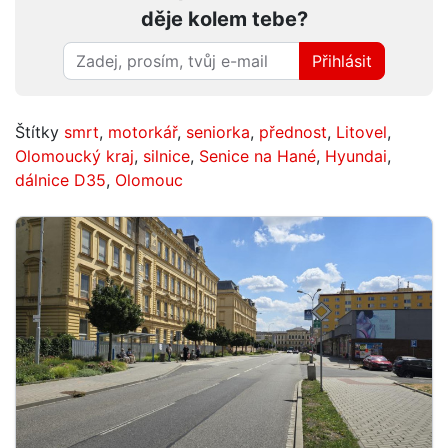
děje kolem tebe?
Přihlásit
Štítky
smrt
,
motorkář
,
seniorka
,
přednost
,
Litovel
,
Olomoucký kraj
,
silnice
,
Senice na Hané
,
Hyundai
,
dálnice D35
,
Olomouc