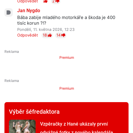
Odpovědět
2
Jan Nygdo
Bába zabije mladého motorkáře a škoda je 400
tisíc korun ?!?
Pondělí, 11. května 2026, 12:23
Odpovědět
18
14
Premium
Premium
Výběr šéfredaktora
Vzpěračky z Hané ukázaly první
odvážné fotky z nového kalendáře.