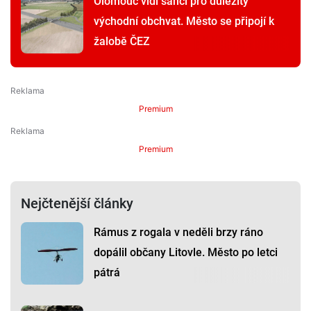
Olomouc vidí šanci pro důležitý
východní obchvat. Město se připojí k
žalobě ČEZ
Premium
Premium
Nejčtenější články
Rámus z rogala v neděli brzy ráno
dopálil občany Litovle. Město po letci
pátrá