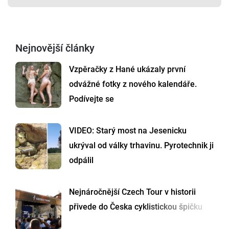
Nejnovější články
Vzpěračky z Hané ukázaly první
odvážné fotky z nového kalendáře.
Podívejte se
VIDEO: Starý most na Jesenicku
ukrýval od války trhavinu. Pyrotechnik ji
odpálil
Nejnáročnější Czech Tour v historii
přivede do Česka cyklistickou špičku