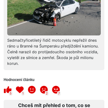
Sedmačtyřicetiletý řidič motocyklu nepřežil dnes
ráno u Branné na Šumpersku předjíždění kamionu.
Čelně narazil do protijedoucího osobního vozidla,
vyletěl ze silnice a zemřel. Škoda je půl milionu
korun.
Hodnocení článku
5
1
2
7
Chceš mít přehled o tom, co se