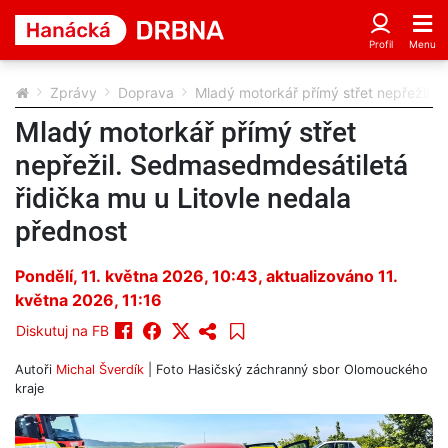
Zprávy
Doprava
Mladý motorkář přímý střet nepřežil. 
Mladý motorkář přímý střet
nepřežil. Sedmasedmdesátiletá
řidička mu u Litovle nedala
přednost
Pondělí, 11. května 2026, 10:43
, aktualizováno 11.
května 2026, 11:16
Diskutuj na FB
Autoři
Michal Šverdík
| Foto
Hasičský záchranný sbor Olomouckého
kraje