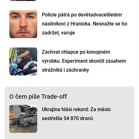
Policie pátrá po devětadvacetiletém
násilníkovi z Hranicka. Nesnažte se ho
zadržet, varuje
Záchvat chlapce po konopném
výrobku. Experiment skončil zásahem
strážníků i záchranky
O čem píše Trade-off
Ukrajina hlásí rekord: Za měsíc
sestřelila 54 870 dronů