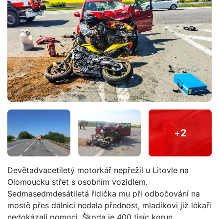
+
2
Devětadvacetiletý motorkář nepřežil u Litovle na
Olomoucku střet s osobním vozidlem.
Sedmasedmdesátiletá řidička mu při odbočování na
mostě přes dálnici nedala přednost, mladíkovi již lékaři
nedokázali pomoci. Škoda je 400 tisíc korun.