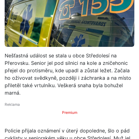
Nešťastná událost se stala u obce Středolesí na
Přerovsku. Senior jel pod silnici na kole a zničehonic
přejel do protisměru, kde upadl a zůstal ležet. Začala
ho oživovat svědkyně, později i záchranka a na místo
přiletěl také vrtulníku. Veškerá snaha byla bohužel
marná.
Premium
Policie přijala oznámení v úterý dopoledne, šlo o pád
cyklisty v seniorském věku u obce Středolesí. Muž jel