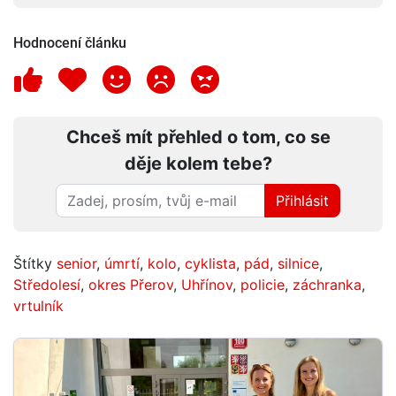
Hodnocení článku
Chceš mít přehled o tom, co se
děje kolem tebe?
Přihlásit
Štítky
senior
,
úmrtí
,
kolo
,
cyklista
,
pád
,
silnice
,
Středolesí
,
okres Přerov
,
Uhřínov
,
policie
,
záchranka
,
vrtulník