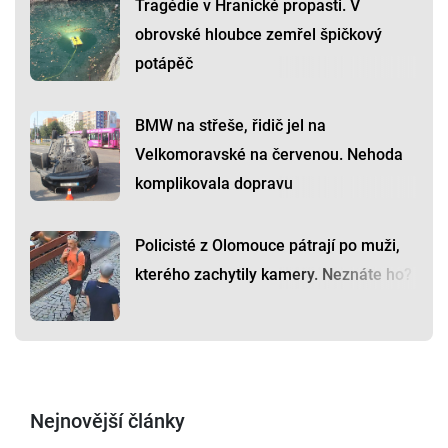
Tragédie v Hranické propasti. V
obrovské hloubce zemřel špičkový
potápěč
BMW na střeše, řidič jel na
Velkomoravské na červenou. Nehoda
komplikovala dopravu
Policisté z Olomouce pátrají po muži,
kterého zachytily kamery. Neznáte ho?
Nejnovější články