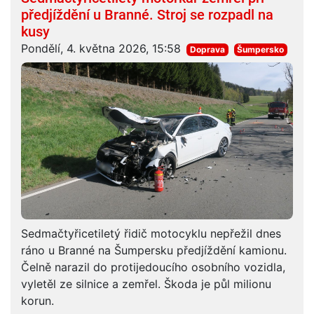
předjíždění u Branné. Stroj se rozpadl na
kusy
Pondělí, 4. května 2026, 15:58
Doprava
Šumpersko
Sedmačtyřicetiletý řidič motocyklu nepřežil dnes
ráno u Branné na Šumpersku předjíždění kamionu.
Čelně narazil do protijedoucího osobního vozidla,
vyletěl ze silnice a zemřel. Škoda je půl milionu
korun.