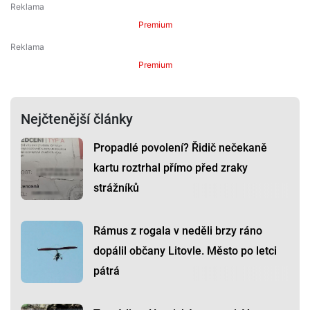
Premium
Premium
Nejčtenější články
Propadlé povolení? Řidič nečekaně
kartu roztrhal přímo před zraky
strážníků
Rámus z rogala v neděli brzy ráno
dopálil občany Litovle. Město po letci
pátrá