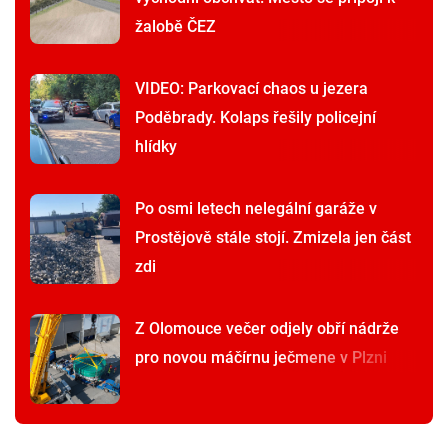
žalobě ČEZ
VIDEO: Parkovací chaos u jezera
Poděbrady. Kolaps řešily policejní
hlídky
Po osmi letech nelegální garáže v
Prostějově stále stojí. Zmizela jen část
zdi
Z Olomouce večer odjely obří nádrže
pro novou máčírnu ječmene v Plzni