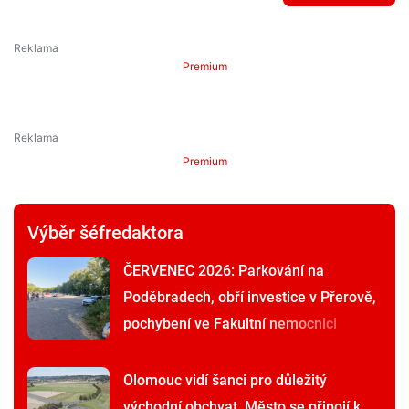
Premium
Premium
Výběr šéfredaktora
ČERVENEC 2026: Parkování na
Poděbradech, obří investice v Přerově,
pochybení ve Fakultní nemocnici
Olomouc vidí šanci pro důležitý
východní obchvat. Město se připojí k