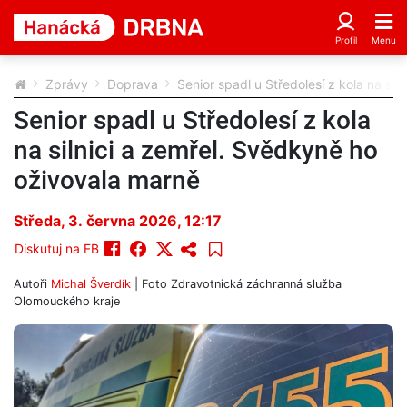
Zprávy
Doprava
Senior spadl u Středolesí z kola na si
Senior spadl u Středolesí z kola
na silnici a zemřel. Svědkyně ho
oživovala marně
Středa, 3. června 2026, 12:17
Diskutuj na FB
Autoři
Michal Šverdík
| Foto
Zdravotnická záchranná služba
Olomouckého kraje