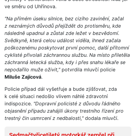
ve směru od Uhřínova.
"Na přímém úseku silnice, bez cizího zavinění, začal
z neznámých důvodů přejíždět do protisměru, kde
následně upadnul a zůstal zde ležet v bezvědomí.
Svědkyně, která celou událost viděla, ihned začala
poškozenému poskytovat první pomoc, další přítomní
cyklisté přivolali záchrannou službu. Na místo přiletěla
záchranná letecká služba, kdy i přes snahu lékaře se
nepodařilo muže oživit,"
potvrdila mluvčí policie
Miluše Zajícová
.
Policie případ dál vyšetřuje a bude zjišťovat, zda
k celé situaci nedošlo vlivem náhlé zdravotní
indispozice.
"Dopravní policisté z důvodu řádného
objasnění případu zahájili úkony trestního řízení pro
trestný čin usmrcení z nedbalosti,"
dodala mluvčí.
Sedmačtyřicetiletý motorkář zemřel při