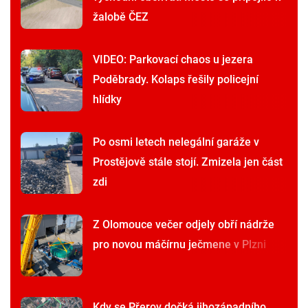
žalobě ČEZ
VIDEO: Parkovací chaos u jezera
Poděbrady. Kolaps řešily policejní
hlídky
Po osmi letech nelegální garáže v
Prostějově stále stojí. Zmizela jen část
zdi
Z Olomouce večer odjely obří nádrže
pro novou máčírnu ječmene v Plzni
Kdy se Přerov dočká jihozápadního