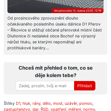
Aktualizováno 12. dubna 2026, 13:18
Od prosincového zprovoznění dlouho
očekávaného posledního úseku dálnice D1 Přerov
– Říkovice si stěžují občané přerovské místní části
Dluhonice či nedaleké obce Bochoř na výrazný
nárůst hluku, se kterými nepomáhají ani
protihlukové bariéry....
Chceš mít přehled o tom, co se
děje kolem tebe?
Přihlásit
Štítky
D1
,
hluk
,
rány
,
dělo
,
most
,
uzávěr
,
pomoc
,
zastupitelstvo
,
dar
,
ŘSD
,
opatření
,
měření
,
normy
,