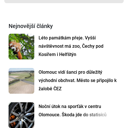
Nejnovější články
Léto památkám přeje. Vyšší
návštěvnost má zoo, Čechy pod
Kosířem i Helfštýn
Olomouc vidí šanci pro důležitý
východní obchvat. Město se připojilo k
žalobě ČEZ
Noční útok na sporťák v centru
Olomouce. Škoda jde do statisíců