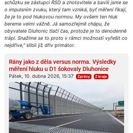
schůzku se zástupci ŘSD a zhotovitele a bavili jsme se
o impulsním zvuku, který tam vzniká, byť měření říkají,
že je to pod hlukovou normou. My ovšem ten hluk
bereme velmi vážně. Já samozřejmě chápu, že
obyvatele Dluhonic tlačí čas, protože je to denodenně
trápí. Snažíme se to proto v rámci možností vyřešit co
nejdříve,"
slíbil již dřív primátor.
Rány jako z děla versus norma. Výsledky
měření hluku u D1 šokovaly Dluhonice
Pátek, 10. dubna 2026, 15:37
Zprávy
Z kraje