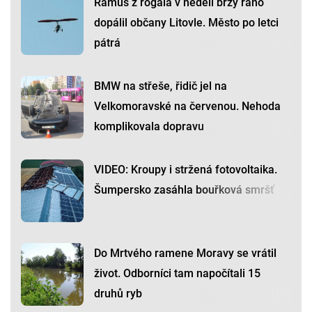
Rámus z rogala v neděli brzy ráno
dopálil občany Litovle. Město po letci
pátrá
BMW na střeše, řidič jel na
Velkomoravské na červenou. Nehoda
komplikovala dopravu
VIDEO: Kroupy i stržená fotovoltaika.
Šumpersko zasáhla bouřková smršť
Do Mrtvého ramene Moravy se vrátil
život. Odborníci tam napočítali 15
druhů ryb