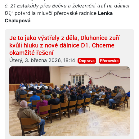
č. 21 Estakády přes Bečvu a železniční trať na dálnici
D1,"
potvrdila mluvčí přerovské radnice
Lenka
Chalupová
.
Je to jako výstřely z děla, Dluhonice zuří
kvůli hluku z nové dálnice D1. Chceme
okamžité řešení
Úterý, 3. března 2026, 18:14
Doprava
Přerovsko