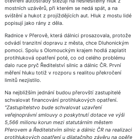
otevření autostrády stěžují na nesnesitelný hluk z
mostních uzávěrů, při kterém se nedá spát, a na
svištění a hukot z projíždějících aut. Hluk z mostu lidé
popisují jako rány z děla.
Radnice v Přerově, která dálnici prosazovala, protože
odvádí tranzitní dopravu z města, chce Dluhonickým
pomoci. Spolu s Olomouckým krajem hodlá zaplatit
protihluková opatření poté, co od celého problému
dalo ruce pryč Ředitelství silnic a dálnic ČR. První
měření hluku totiž v rozporu s realitou překročení
limitů nezjistilo.
Na nejbližším jednání budou přerovští zastupitelé
schvalovat financování protihlukových opatření.
"Zastupitelstvo bude schvalovat uzavření
veřejnoprávní smlouvy o poskytnutí dotace ve výši
5,566 milionu korun mezi statutárním městem
Přerovem a Ředitelstvím silnic a dálnic ČR na realizaci
protihlukových opatření u dilatačního závěru na opěře