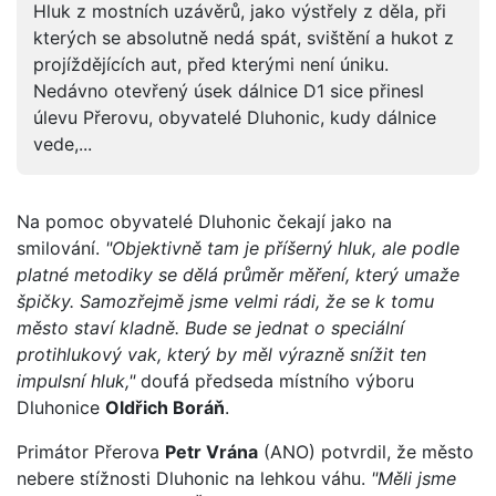
Hluk z mostních uzávěrů, jako výstřely z děla, při
kterých se absolutně nedá spát, svištění a hukot z
projíždějících aut, před kterými není úniku.
Nedávno otevřený úsek dálnice D1 sice přinesl
úlevu Přerovu, obyvatelé Dluhonic, kudy dálnice
vede,...
Na pomoc obyvatelé Dluhonic čekají jako na
smilování.
"Objektivně tam je příšerný hluk, ale podle
platné metodiky se dělá průměr měření, který umaže
špičky. Samozřejmě jsme velmi rádi, že se k tomu
město staví kladně. Bude se jednat o speciální
protihlukový vak, který by měl výrazně snížit ten
impulsní hluk,"
doufá předseda místního výboru
Dluhonice
Oldřich Boráň
.
Primátor Přerova
Petr Vrána
(ANO) potvrdil, že město
nebere stížnosti Dluhonic na lehkou váhu.
"Měli jsme