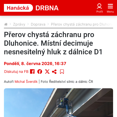
Zprávy
Doprava
Přerov chystá záchranu pro Dluhonice. 
Přerov chystá záchranu pro
Dluhonice. Místní decimuje
nesnesitelný hluk z dálnice D1
Pondělí, 8. června 2026, 16:37
Diskutuj na FB
Autoři
Michal Šverdík
| Foto
Ředitelství silnic a dálnic ČR