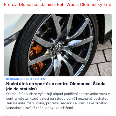
Přerov
,
Dluhonice
,
dálnice
,
Petr Vrána
,
Olomoucký kraj