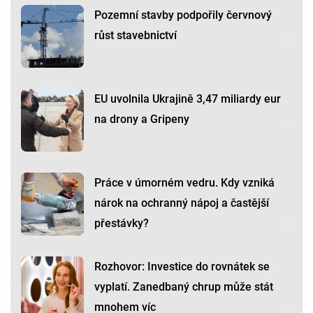
Pozemní stavby podpořily červnový
růst stavebnictví
EU uvolnila Ukrajině 3,47 miliardy eur
na drony a Gripeny
Práce v úmorném vedru. Kdy vzniká
nárok na ochranný nápoj a častější
přestávky?
Rozhovor: Investice do rovnátek se
vyplatí. Zanedbaný chrup může stát
mnohem víc