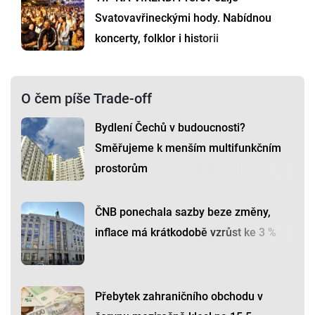
Svatovavřineckými hody. Nabídnou
koncerty, folklor i historii
O čem píše Trade-off
Bydlení Čechů v budoucnosti?
Směřujeme k menším multifunkčním
prostorům
ČNB ponechala sazby beze změny,
inflace má krátkodobě vzrůst ke 3 %
Přebytek zahraničního obchodu v