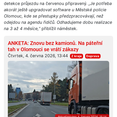
detekce průjezdu na červenou připravený.
„Je potřeba
akorát ještě upgradovat software u Městské policie
Olomouc, kde se přestupky předzpracovávají, než
odejdou na agendu řidičů. Odhadujeme dobu realizace
na 3 až 4 měsíce,“
přiblížil náměstek.
ANKETA: Znovu bez kamionů. Na páteřní
tah v Olomouci se vrátí zákazy
Čtvrtek, 4. června 2026, 13:44
Z kraje
Doprava
Aktualizováno 4. června 2026, 15:14