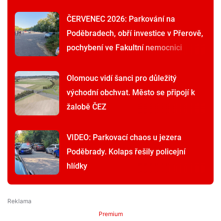
ČERVENEC 2026: Parkování na
Poděbradech, obří investice v Přerově,
pochybení ve Fakultní nemocnici
Olomouc vidí šanci pro důležitý
východní obchvat. Město se připojí k
žalobě ČEZ
VIDEO: Parkovací chaos u jezera
Poděbrady. Kolaps řešily policejní
hlídky
Premium