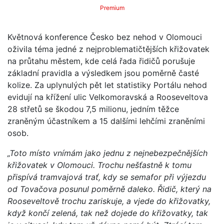
Premium
Květnová konference Česko bez nehod v Olomouci
oživila téma jedné z nejproblematičtějších křižovatek
na průtahu městem, kde celá řada řidičů porušuje
základní pravidla a výsledkem jsou poměrně časté
kolize. Za uplynulých pět let statistiky Portálu nehod
evidují na křížení ulic Velkomoravská a Rooseveltova
28 střetů se škodou 7,5 milionu, jedním těžce
zraněným účastníkem a 15 dalšími lehčími zraněními
osob.
„Toto místo vnímám jako jednu z nejnebezpečnějších
křižovatek v Olomouci. Trochu nešťastně k tomu
přispívá tramvajová trať, kdy se semafor při výjezdu
od Tovačova posunul poměrně daleko. Řidič, který na
Rooseveltově trochu zariskuje, a vjede do křižovatky,
když končí zelená, tak než dojede do křižovatky, tak