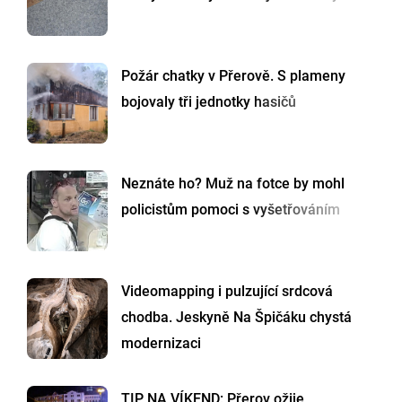
Požár chatky v Přerově. S plameny
bojovaly tři jednotky hasičů
Neznáte ho? Muž na fotce by mohl
policistům pomoci s vyšetřováním
Videomapping i pulzující srdcová
chodba. Jeskyně Na Špičáku chystá
modernizaci
TIP NA VÍKEND: Přerov ožije