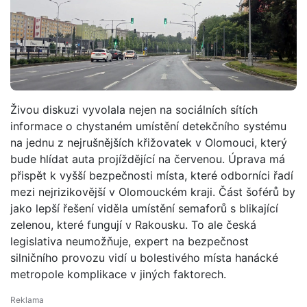
Živou diskuzi vyvolala nejen na sociálních sítích
informace o chystaném umístění detekčního systému
na jednu z nejrušnějších křižovatek v Olomouci, který
bude hlídat auta projíždějící na červenou. Úprava má
přispět k vyšší bezpečnosti místa, které odborníci řadí
mezi nejrizikovější v Olomouckém kraji. Část šoférů by
jako lepší řešení viděla umístění semaforů s blikající
zelenou, které fungují v Rakousku. To ale česká
legislativa neumožňuje, expert na bezpečnost
silničního provozu vidí u bolestivého místa hanácké
metropole komplikace v jiných faktorech.