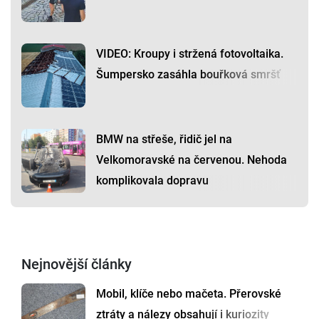
VIDEO: Kroupy i stržená fotovoltaika.
Šumpersko zasáhla bouřková smršť
BMW na střeše, řidič jel na
Velkomoravské na červenou. Nehoda
komplikovala dopravu
Nejnovější články
Mobil, klíče nebo mačeta. Přerovské
ztráty a nálezy obsahují i kuriozity