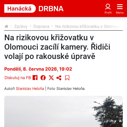
Zprávy
Doprava
Na rizikovou křižovatku v Olomouci zac
Na rizikovou křižovatku v
Olomouci zacílí kamery. Řidiči
volají po rakouské úpravě
Pondělí, 8. června 2026, 19:02
Diskutuj na FB
Autoři
Stanislav Heloňa
| Foto
Stanislav Heloňa