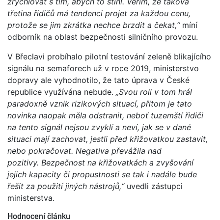
zrychlovat s tím, abych to stihl. Věřím, že taková
třetina řidičů má tendenci projet za každou cenu,
protože se jim zkrátka nechce brzdit a čekat,“
míní
odborník na oblast bezpečnosti silničního provozu.
V Břeclavi probíhalo pilotní testování zeleně blikajícího
signálu na semaforech už v roce 2019, ministerstvo
dopravy ale vyhodnotilo, že tato úprava v České
republice využívána nebude.
„Svou roli v tom hrál
paradoxně vznik rizikových situací, přitom je tato
novinka naopak měla odstranit, neboť tuzemští řidiči
na tento signál nejsou zvyklí a neví, jak se v dané
situaci mají zachovat, jestli před křižovatkou zastavit,
nebo pokračovat. Negativa převážila nad
pozitivy. Bezpečnost na křižovatkách a zvyšování
jejich kapacity či propustnosti se tak i nadále bude
řešit za použití jiných nástrojů,“
uvedli zástupci
ministerstva.
Hodnocení článku