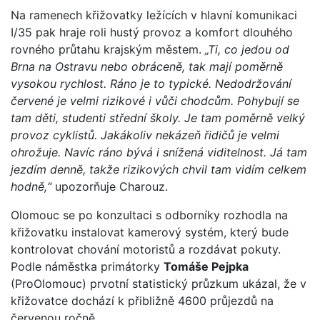
Na ramenech křižovatky ležících v hlavní komunikaci
I/35 pak hraje roli hustý provoz a komfort dlouhého
rovného průtahu krajským městem.
„Ti, co jedou od
Brna na Ostravu nebo obráceně, tak mají poměrně
vysokou rychlost. Ráno je to typické. Nedodržování
červené je velmi rizikové i vůči chodcům. Pohybují se
tam děti, studenti střední školy. Je tam poměrně velký
provoz cyklistů. Jakákoliv nekázeň řidičů je velmi
ohrožuje. Navíc ráno bývá i snížená viditelnost. Já tam
jezdím denně, takže rizikových chvil tam vidím celkem
hodně,“
upozorňuje Charouz.
Olomouc se po konzultaci s odborníky rozhodla na
křižovatku instalovat kamerový systém, který bude
kontrolovat chování motoristů a rozdávat pokuty.
Podle náměstka primátorky
Tomáše Pejpka
(ProOlomouc) prvotní statistický průzkum ukázal, že v
křižovatce dochází k přibližně 4600 průjezdů na
červenou ročně.