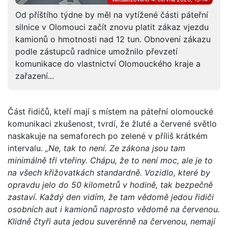
Od příštího týdne by měl na vytížené části páteřní
silnice v Olomouci začít znovu platit zákaz vjezdu
kamionů o hmotnosti nad 12 tun. Obnovení zákazu
podle zástupců radnice umožnilo převzetí
komunikace do vlastnictví Olomouckého kraje a
zařazení...
Část řidičů, kteří mají s místem na páteřní olomoucké
komunikaci zkušenost, tvrdí, že žluté a červené světlo
naskakuje na semaforech po zelené v příliš krátkém
intervalu.
„Ne, tak to není. Ze zákona jsou tam
minimálně tři vteřiny. Chápu, že to není moc, ale je to
na všech křižovatkách standardně. Vozidlo, které by
opravdu jelo do 50 kilometrů v hodině, tak bezpečně
zastaví. Každý den vidím, že tam vědomě jedou řidiči
osobních aut i kamionů naprosto vědomě na červenou.
Klidně čtyři auta jedou suverénně na červenou, nemají