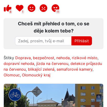
8
1
11
Chceš mít přehled o tom, co se
děje kolem tebe?
Přihlásit
Štítky
Doprava
,
bezpečnost
,
nehoda
,
rizikové místo
,
dopravní nehoda
,
jízda na červenou
,
detekce průjezdu
na červenou
,
blikající zelená
,
semaforové kamery
,
Olomouc
,
Olomoucký kraj