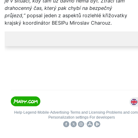
je v situaci, kdy tam už dávno nemá být. Ztrácí tam
drahocenný čas, který pak chybí na bezpečný
průjezd,“
popsal jeden z aspektů rozlehlé křižovatky
krajský koordinátor BESIPu Miroslav Charouz.