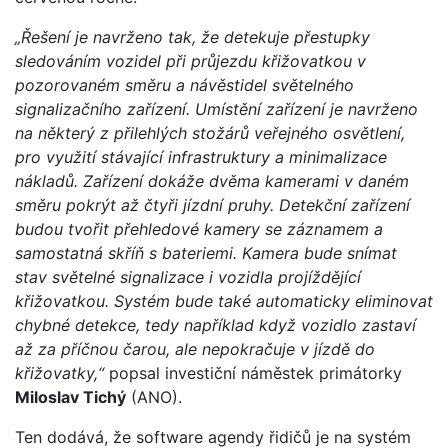
„Řešení je navrženo tak, že detekuje přestupky
sledováním vozidel při průjezdu křižovatkou v
pozorovaném směru a návěstidel světelného
signalizačního zařízení. Umístění zařízení je navrženo
na některý z přilehlých stožárů veřejného osvětlení,
pro využití stávající infrastruktury a minimalizace
nákladů. Zařízení dokáže dvěma kamerami v daném
směru pokrýt až čtyři jízdní pruhy. Detekční zařízení
budou tvořit přehledové kamery se záznamem a
samostatná skříň s bateriemi. Kamera bude snímat
stav světelné signalizace i vozidla projíždějící
křižovatkou. Systém bude také automaticky eliminovat
chybné detekce, tedy například když vozidlo zastaví
až za příčnou čarou, ale nepokračuje v jízdě do
křižovatky,“
popsal investiční náměstek primátorky
Miloslav Tichý
(ANO).
Ten dodává, že software agendy řidičů je na systém