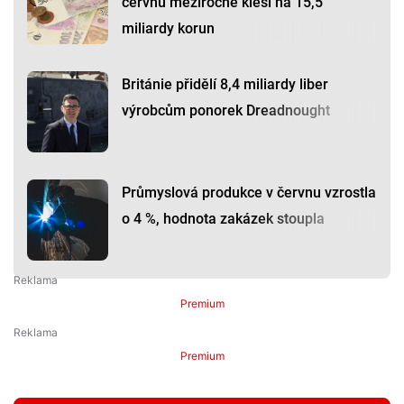
červnu meziročně klesl na 15,5
miliardy korun
Británie přidělí 8,4 miliardy liber
výrobcům ponorek Dreadnought
Průmyslová produkce v červnu vzrostla
o 4 %, hodnota zakázek stoupla
Premium
Premium