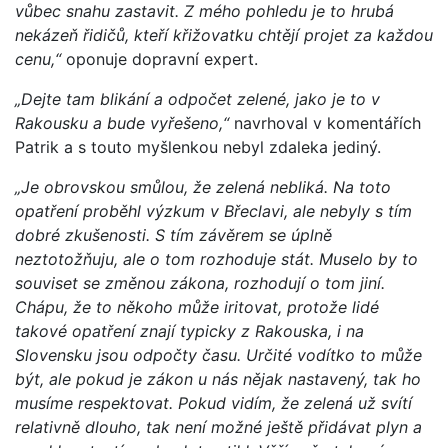
vůbec snahu zastavit. Z mého pohledu je to hrubá
nekázeň řidičů, kteří křižovatku chtějí projet za každou
cenu,“
oponuje dopravní expert.
„Dejte tam blikání a odpočet zelené, jako je to v
Rakousku a bude vyřešeno,“
navrhoval v komentářích
Patrik a s touto myšlenkou nebyl zdaleka jediný.
„Je obrovskou smůlou, že zelená nebliká. Na toto
opatření proběhl výzkum v Břeclavi, ale nebyly s tím
dobré zkušenosti. S tím závěrem se úplně
neztotožňuju, ale o tom rozhoduje stát. Muselo by to
souviset se změnou zákona, rozhodují o tom jiní.
Chápu, že to někoho může iritovat, protože lidé
takové opatření znají typicky z Rakouska, i na
Slovensku jsou odpočty času. Určité vodítko to může
být, ale pokud je zákon u nás nějak nastavený, tak ho
musíme respektovat. Pokud vidím, že zelená už svítí
relativně dlouho, tak není možné ještě přidávat plyn a