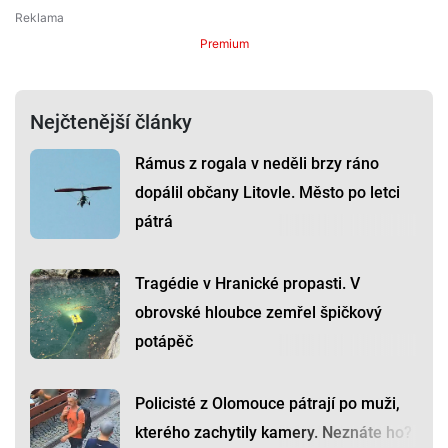
Premium
Nejčtenější články
Rámus z rogala v neděli brzy ráno
dopálil občany Litovle. Město po letci
pátrá
Tragédie v Hranické propasti. V
obrovské hloubce zemřel špičkový
potápěč
Policisté z Olomouce pátrají po muži,
kterého zachytily kamery. Neznáte ho?