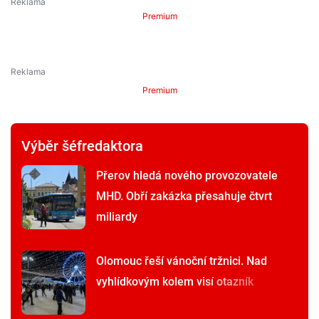
Premium
Premium
Výběr šéfredaktora
Přerov hledá nového provozovatele
MHD. Obří zakázka přesahuje čtvrt
miliardy
Olomouc řeší vánoční tržnici. Nad
vyhlídkovým kolem visí otazník