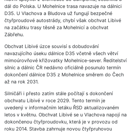
dál do Polska. U Mohelnice trasa navazuje na dálnici
D35. U Vlachova a Bludova už fungují bezpečné
čtyřproudové autostrády, chybí však obchvat Libivé
na začátku trasy těsně za Mohelnicí a obchvat
Zábřehu.
Obchvat Libivé úzce souvisí s dobudování
navazujícího úseku dálnice D35 včetně všech větví
mimoúrovňové křižovatky Mohelnice-sever. Ředitelství
silnic a dálnic ČR nedávno oficiálně posunulo termín
dokončení dálnice D35 z Mohelnice směrem do Čech
až na rok 2031.
Silničáři i přesto zatím stále počítají s dokončení
obchvatu Libivé v roce 2029. Tento termín je
uvedený v informačním letáku ŘSD aktualizovaném
letos v květnu. Obchvat Libivé se u Vlachova napojí na
dokončenou čtyřproudovku, která je v provozu od
roku 2014. Stavba zahrnuje novou čtyřpruhovou