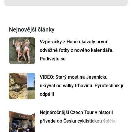
Nejnovější články
Vzpěračky z Hané ukázaly první
odvážné fotky z nového kalendáře.
Podívejte se
VIDEO: Starý most na Jesenicku
ukrýval od války trhavinu. Pyrotechnik ji
odpálil
Nejnáročnější Czech Tour v historii
přivede do Česka cyklistickou špičku