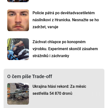
Policie pátrá po devětadvacetiletém
násilníkovi z Hranicka. Nesnažte se ho
zadržet, varuje
Záchvat chlapce po konopném
výrobku. Experiment skončil zásahem
strážníků i záchranky
O čem píše Trade-off
Ukrajina hlásí rekord: Za měsíc
sestřelila 54 870 dronů