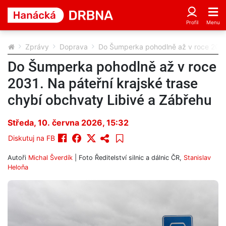
Zprávy
Doprava
Do Šumperka pohodlně až v roce 2031.
Do Šumperka pohodlně až v roce
2031. Na páteřní krajské trase
chybí obchvaty Libivé a Zábřehu
Středa, 10. června 2026, 15:32
Diskutuj na FB
Autoři
Michal Šverdík
| Foto
Ředitelství silnic a dálnic ČR
,
Stanislav
Heloňa