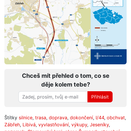
Chceš mít přehled o tom, co se
děje kolem tebe?
Přihlásit
Štítky
silnice
,
trasa
,
doprava
,
dokončení
,
I/44
,
obchvat
,
Zábřeh
,
Libivá
,
vyvlastňování
,
výkupy
,
Jeseníky
,