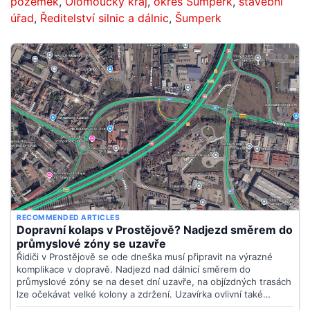
pozemek
,
Olomoucký kraj
,
okres Šumperk
,
stavební
úřad
,
Ředitelství silnic a dálnic
,
Šumperk