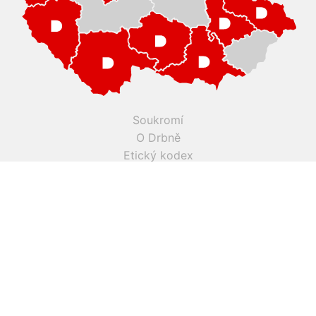
Soukromí
O Drbně
Etický kodex
Kontakt
Inzerce
Práce v Drbně
Nastavení cookies
Všechna práva vyhrazena, jakékoli užití obsahu včetné obsahu