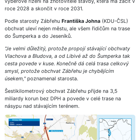
výběrové řízení na zhotovitele stavby, která má začít v
roce 2028 a skončit v roce 2031.
Podle starosty Zábřehu
Františka Johna
(KDU-ČSL)
obchvat uleví nejen městu, ale všem řidičům na trase
do Šumperka a do Jeseníků.
"Je velmi důležitý, protože propojí stávající obchvaty
Vlachova a Bludova, a od Libivé až do Šumperka tak
cesta povede v kuse. Konečně dá celá trasa celkový
smysl, protože obchvat Zábřehu je chybějícím
úsekem,"
poznamenal starosta.
Šestikilometrový obchvat Zábřehu přijde na 3,5
miliardy korun bez DPH a povede v celé trase na
násypu nad stávajícím terénem.