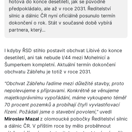
hotová do konce desetiletí, jak se původně
předpokládalo, ale až v roce 2031. Ředitelství
silnic a dálnic ČR nyní oficiálně posunulo termín
dokončení o rok. Stát v současné době vybírá
partnera, který...
I kdyby ŘSD stihlo postavit obchvat Libivé do konce
desetiletí, ani tak nebude I/44 mezi Mohelnicí a
Šumperkem kompletní. Aktuální termín dokončení
obchvatu Zábřehu je totiž v roce 2031.
"Obchvat Zábřehu řadíme mezi důležité stavby, proto
nepolevujeme s přípravami. Konkrétně se věnujeme
majetkoprávnímu vypořádání, máme vykoupeno téměř
70 procent pozemků a probíhají čtyři vyvlastňovací
řízení. Požádali jsme o stavební povolení,"
uvedl
Miroslav Mazal
z olomoucké pobočky Ředitelství silnic
a dálnic ČR. V příštím roce by mělo proběhnout