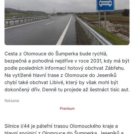
Cesta z Olomouce do Šumperka bude rychlá,
bezpečná a pohodlná nejdříve v roce 2031, kdy má být
podle posledních informací hotový obchvat Zábřehu.
Na vytížené hlavní trase z Olomouce do Jeseníků
chybí také obchvat Libivé, který by však mohl být
dokončený dřív. Denně tu projede až šestnáct tisíc aut.
Premium
Silnice I/44 je páteřní trasou Olomouckého kraje a
hlavní spojnicí z Olomouce do Šumperka, Jeseníků a