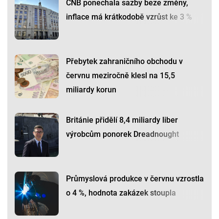
ČNB ponechala sazby beze změny,
inflace má krátkodobě vzrůst ke 3 %
Přebytek zahraničního obchodu v
červnu meziročně klesl na 15,5
miliardy korun
Británie přidělí 8,4 miliardy liber
výrobcům ponorek Dreadnought
Průmyslová produkce v červnu vzrostla
o 4 %, hodnota zakázek stoupla