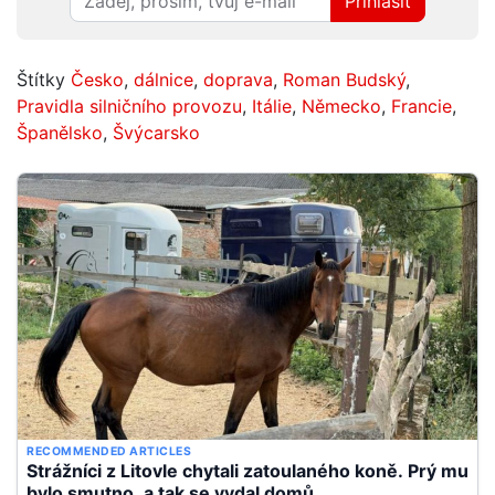
Přihlásit
Štítky
Česko
,
dálnice
,
doprava
,
Roman Budský
,
Pravidla silničního provozu
,
Itálie
,
Německo
,
Francie
,
Španělsko
,
Švýcarsko