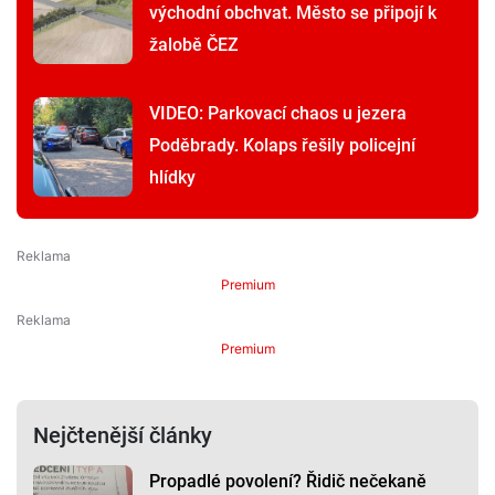
východní obchvat. Město se připojí k
žalobě ČEZ
VIDEO: Parkovací chaos u jezera
Poděbrady. Kolaps řešily policejní
hlídky
Premium
Premium
Nejčtenější články
Propadlé povolení? Řidič nečekaně