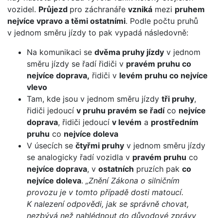
vozidel.
Průjezd
pro záchranáře
vzniká
mezi
pruhem
nejvíce vpravo a těmi ostatními
. Podle počtu pruhů
v jednom směru jízdy to pak vypadá následovně:
Na komunikaci se
dvěma pruhy jízdy
v jednom
směru jízdy se řadí řidiči v
pravém pruhu co
nejvíce doprava,
řidiči v
levém pruhu co nejvíce
vlevo
Tam, kde jsou v jednom směru jízdy
tři pruhy
,
řidiči jedoucí
v pruhu pravém se řadí
co
nejvíce
doprava
, řidiči jedoucí
v levém
a
prostředním
pruhu
co
nejvíce doleva
V úsecích se
čtyřmi pruhy
v jednom směru jízdy
se analogicky řadí vozidla v
pravém pruhu
co
nejvíce doprava
, v
ostatních
pruzích pak
co
nejvíce doleva
.
„Znění Zákona o silničním
provozu je v tomto případě dosti matoucí.
K nalezení odpovědi, jak se správně chovat,
nezbývá než nahlédnout do důvodové zprávy