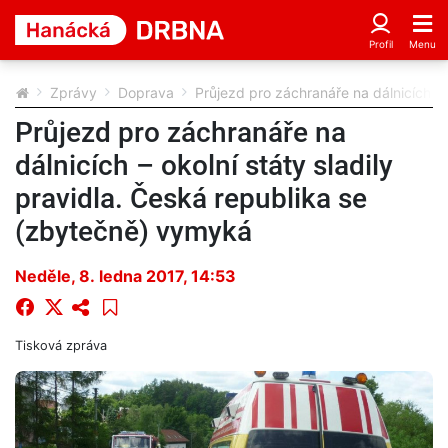
Zprávy
Doprava
Průjezd pro záchranáře na dálnicích – 
Průjezd pro záchranáře na
dálnicích – okolní státy sladily
pravidla. Česká republika se
(zbytečně) vymyká
Neděle, 8. ledna 2017, 14:53
Tisková zpráva