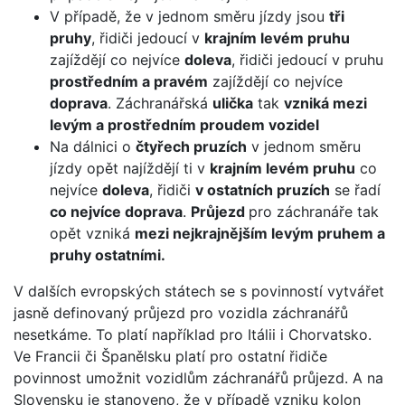
V případě, že v jednom směru jízdy jsou
tři
pruhy
, řidiči jedoucí v
krajním levém pruhu
zajíždějí co nejvíce
doleva
, řidiči jedoucí v pruhu
prostředním a pravém
zajíždějí co nejvíce
doprava
. Záchranářská
ulička
tak
vzniká mezi
levým a prostředním proudem vozidel
Na dálnici o
čtyřech pruzích
v jednom směru
jízdy opět najíždějí ti v
krajním levém pruhu
co
nejvíce
doleva
, řidiči
v ostatních pruzích
se řadí
co nejvíce doprava
.
Průjezd
pro záchranáře tak
opět vzniká
mezi nejkrajnějším levým pruhem a
pruhy ostatními.
V dalších evropských státech se s povinností vytvářet
jasně definovaný průjezd pro vozidla záchranářů
nesetkáme. To platí například pro Itálii i Chorvatsko.
Ve Francii či Španělsku platí pro ostatní řidiče
povinnost umožnit vozidlům záchranářů průjezd. A na
Slovensku je stanoveno, že v případě vzniku kolon