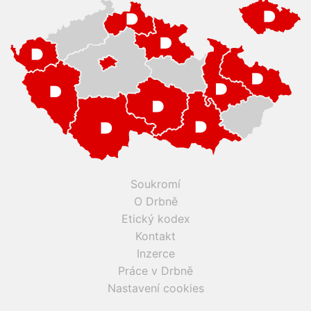
Soukromí
O Drbně
Etický kodex
Kontakt
Inzerce
Práce v Drbně
Nastavení cookies