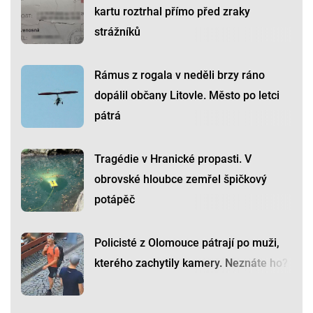
kartu roztrhal přímo před zraky
strážníků
Rámus z rogala v neděli brzy ráno
dopálil občany Litovle. Město po letci
pátrá
Tragédie v Hranické propasti. V
obrovské hloubce zemřel špičkový
potápěč
Policisté z Olomouce pátrají po muži,
kterého zachytily kamery. Neznáte ho?