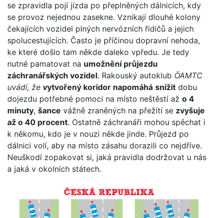
se zpravidla pojí jízda po přeplněných dálnicích, kdy
se provoz nejednou zasekne. Vznikají dlouhé kolony
čekajících vozidel plných nervózních řidičů a jejich
spolucestujících. Často je příčinou dopravní nehoda,
ke které došlo tam někde daleko vpředu. Je tedy
nutné pamatovat na
umožnění průjezdu
záchranářských vozidel
. Rakouský autoklub
ÖAMTC
uvádí, že
v
ytvořený koridor napomáhá
snížit
dobu
dojezdu potřebné pomoci na místo neštěstí až
o 4
minuty
,
šance
vážně zraněných na přežití se
zvyšuje
až o 40 procent
. Ostatně záchranáři mohou spěchat i
k někomu, kdo je v nouzi někde jinde. Průjezd po
dálnici volí, aby na místo zásahu dorazili co nejdříve.
Neuškodí zopakovat si, jaká pravidla dodržovat u nás
a jaká v okolních státech.