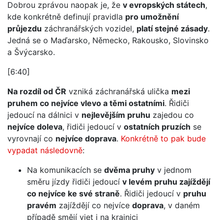
Dobrou zprávou naopak je, že
v evropských státech
,
kde konkrétně definují pravidla
pro umožnění
průjezdu
záchranářských vozidel,
platí stejné zásady
.
Jedná se o Maďarsko, Německo, Rakousko, Slovinsko
a Švýcarsko.
[6:40]
Na rozdíl od ČR
vzniká záchranářská ulička
mezi
pruhem co nejvíce vlevo a těmi ostatními
. Řidiči
jedoucí na dálnici v
nejlevějším pruhu
zajedou co
nejvíce doleva
, řidiči jedoucí v
ostatních pruzích
se
vyrovnají co
nejvíce doprava
.
Konkrétně to pak bude
vypadat následovně
:
Na komunikacích se
dvěma pruhy
v jednom
směru jízdy řidiči jedoucí
v levém pruhu zajíždějí
co nejvíce ke své straně
. Řidiči jedoucí v
pruhu
pravém
zajíždějí co nejvíce
doprava
, v daném
případě smějí vjet i na krajnici