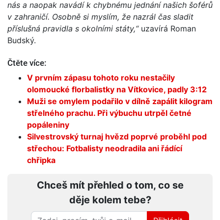
nás a naopak navádí k chybnému jednání našich šoférů
v zahraničí. Osobně si myslím, že nazrál čas sladit
příslušná pravidla s okolními státy,“
uzavírá Roman
Budský.
Čtěte více:
V prvním zápasu tohoto roku nestačily
olomoucké florbalistky na Vítkovice, padly 3:12
Muži se omylem podařilo v dílně zapálit kilogram
střelného prachu. Při výbuchu utrpěl četné
popáleniny
Silvestrovský turnaj hvězd poprvé proběhl pod
střechou: Fotbalisty neodradila ani řádící
chřipka
Chceš mít přehled o tom, co se
děje kolem tebe?