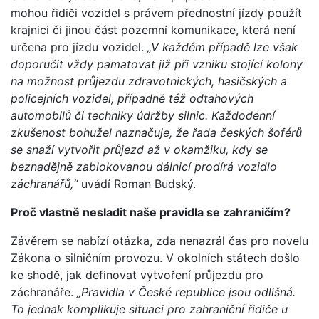
mohou řidiči vozidel s právem přednostní jízdy použít
krajnici či jinou část pozemní komunikace, která není
určena pro jízdu vozidel.
„V každém případě lze však
doporučit vždy pamatovat již při vzniku stojící kolony
na možnost průjezdu zdravotnických, hasičských a
policejních vozidel, případně též odtahových
automobilů či techniky údržby silnic. Každodenní
zkušenost bohužel naznačuje, že řada českých šoférů
se snaží vytvořit průjezd až v okamžiku, kdy se
beznadějně zablokovanou dálnicí prodírá vozidlo
záchranářů,“
uvádí Roman Budský.
Proč vlastně nesladit naše pravidla se zahraničím?
Závěrem se nabízí otázka, zda nenazrál čas pro novelu
Zákona o silničním provozu. V okolních státech došlo
ke shodě, jak definovat vytvoření průjezdu pro
záchranáře.
„Pravidla v České republice jsou odlišná.
To jednak komplikuje situaci pro zahraniční řidiče u