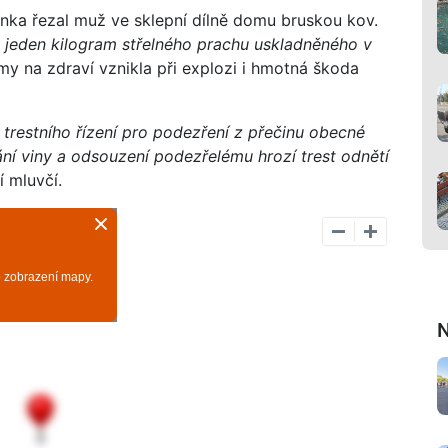
ínka řezal muž ve sklepní dílně domu bruskou kov.
žně jeden kilogram střelného prachu uskladněného v
y na zdraví vznikla při explozi i hmotná škoda
ny trestního řízení pro podezření z přečinu obecné
ání viny a odsouzení podezřelému hrozí trest odnětí
í mluvčí.
N