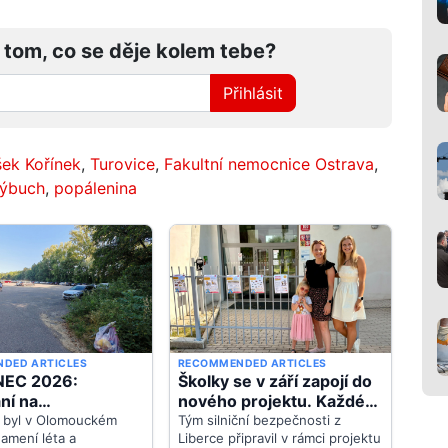
 tom, co se děje kolem tebe?
Přihlásit
šek Kořínek
,
Turovice
,
Fakultní nemocnice Ostrava
,
ýbuch
,
popálenina