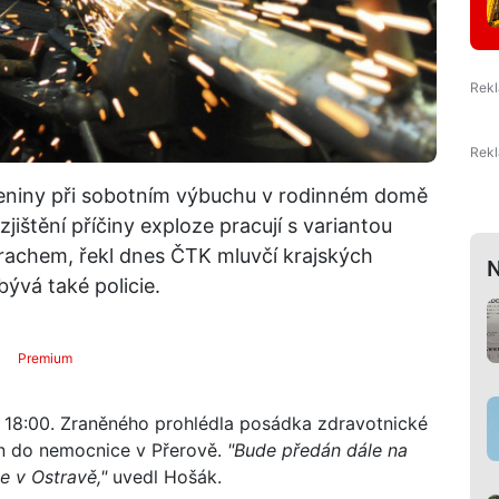
leniny při sobotním výbuchu v rodinném domě
zjištění příčiny exploze pracují s variantou
rachem, řekl dnes ČTK mluvčí krajských
N
ývá také policie.
Premium
o 18:00. Zraněného prohlédla posádka zdravotnické
án do nemocnice v Přerově.
"Bude předán dále na
e v Ostravě,"
uvedl Hošák.