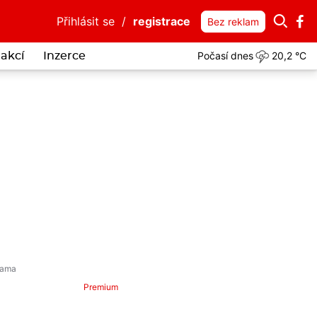
Přihlásit se
/
registrace
Bez reklam
Počasí dnes
20,2 °C
akcí
Inzerce
četné popáleniny
Premium