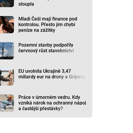
stoupla
Mladí Češi mají finance pod
kontrolou. Přesto jim chybí
peníze na zážitky
Pozemní stavby podpořily
červnový růst stavebnictví
EU uvolnila Ukrajině 3,47
miliardy eur na drony a Gripeny
Práce v úmorném vedru. Kdy
vzniká nárok na ochranný nápoj
a častější přestávky?