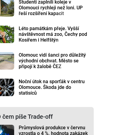
Studenti zaplnili koleje v
Olomouci rychleji než loni. UP
řeší rozšíření kapacit
Léto památkám přeje. Vyšší
návštěvnost má zoo, Čechy pod
Kosířem i Helfštýn
Olomouc vidí šanci pro důležitý
východní obchvat. Město se
připojí k žalobě ČEZ
Noční útok na sporťák v centru
Olomouce. Škoda jde do
statisíců
 čem píše Trade-off
Průmyslová produkce v červnu
vzrostla o 4 %, hodnota zakázek