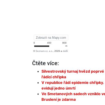
Čtěte více:
Silvestrovský turnaj hvězd poprvé 
řádící chřipka
V republice řádí epidemie chřipky
evidují jedno úmrtí
Ve Smetanových sadech vzniklo veř
Bruslení je zdarma