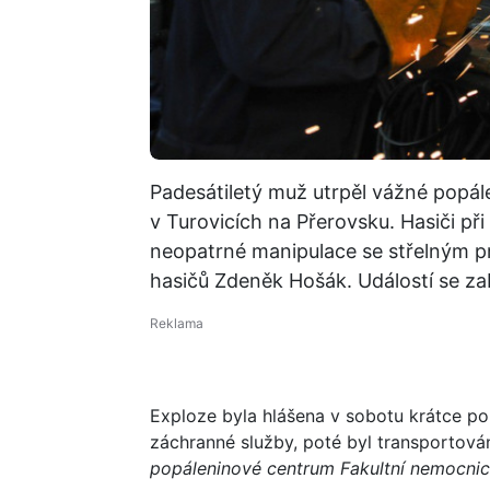
Padesátiletý muž utrpěl vážné popá
v Turovicích na Přerovsku. Hasiči při 
neopatrné manipulace se střelným p
hasičů Zdeněk Hošák. Událostí se zab
Exploze byla hlášena v sobotu krátce p
záchranné služby, poté byl transportov
popáleninové centrum Fakultní nemocnic