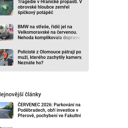
Tragédie v Hranické propasti. V
obrovské hloubce zemřel
špičkový potápěč
BMW na střeše, řidič jel na
Velkomoravské na červenou.
Nehoda komplikovala dopravu
Policisté z Olomouce pátrají po
muži, kterého zachytily kamery.
Neznáte ho?
ejnovější články
ČERVENEC 2026: Parkování na
Poděbradech, obří investice v
Přerově, pochybení ve Fakultní
nemocnici