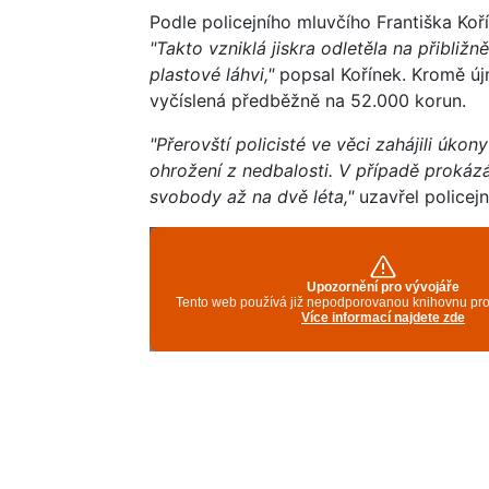
Podle policejního mluvčího Františka Koř
"Takto vzniklá jiskra odletěla na přibli
plastové láhvi,"
popsal Kořínek. Kromě újm
vyčíslená předběžně na 52.000 korun.
"Přerovští policisté ve věci zahájili úko
ohrožení z nedbalosti. V případě prokáz
svobody až na dvě léta,"
uzavřel policejn