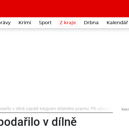
rávy
Krimi
Sport
Z kraje
Drbna
Kalendář 
ařilo v dílně zapálit kilogram střelného prachu. Při výbuchu utrpěl 
odařilo v dílně