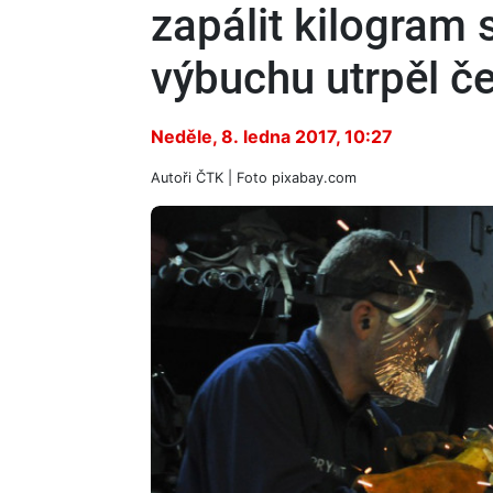
zapálit kilogram 
výbuchu utrpěl č
Neděle, 8. ledna 2017, 10:27
Autoři
ČTK
| Foto
pixabay.com