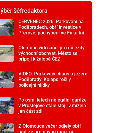
ýběr šéfredaktora
ČERVENEC 2026: Parkování na
Poděbradech, obří investice v
Přerově, pochybení ve Fakultní
nemocnici
Olomouc vidí šanci pro důležitý
východní obchvat. Město se
připojí k žalobě ČEZ
VIDEO: Parkovací chaos u jezera
Poděbrady. Kolaps řešily
policejní hlídky
Po osmi letech nelegální garáže
v Prostějově stále stojí. Zmizela
jen část zdi
Z Olomouce večer odjely obří
nádrže pro novou máčírnu