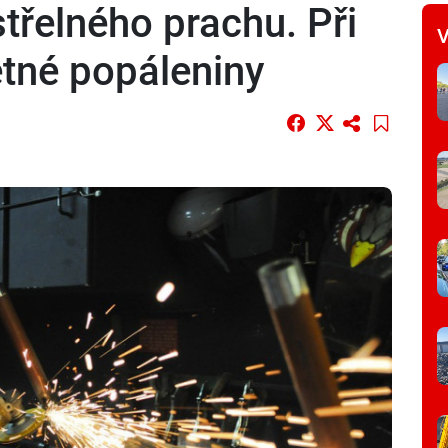
střelného prachu. Při
V
etné popáleniny