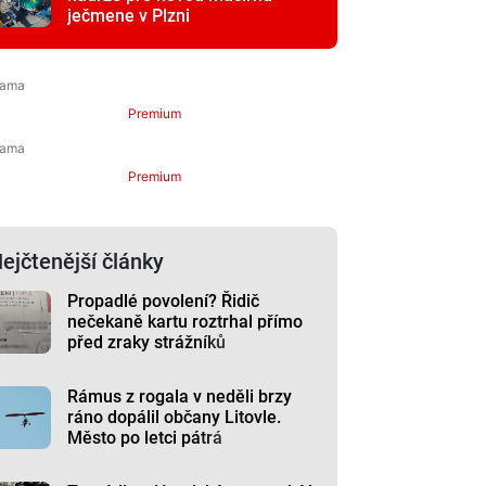
ječmene v Plzni
Premium
Premium
ejčtenější články
Propadlé povolení? Řidič
nečekaně kartu roztrhal přímo
před zraky strážníků
Rámus z rogala v neděli brzy
ráno dopálil občany Litovle.
Město po letci pátrá