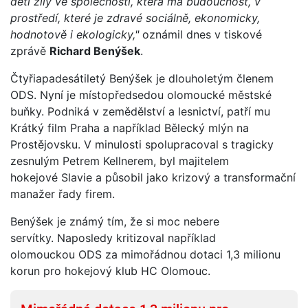
děti žily ve společnosti, která má budoucnost, v
prostředí, které je zdravé sociálně, ekonomicky,
hodnotově i ekologicky,"
oznámil dnes v tiskové
zprávě
Richard Benýšek
.
Čtyřiapadesátiletý Benýšek je dlouholetým členem
ODS. Nyní je místopředsedou olomoucké městské
buňky. Podniká v zemědělství a lesnictví, patří mu
Krátký film Praha a například Bělecký mlýn na
Prostějovsku. V minulosti spolupracoval s tragicky
zesnulým Petrem Kellnerem, byl majitelem
hokejové Slavie a působil jako krizový a transformační
manažer řady firem.
Benýšek je známý tím, že si moc nebere
servítky. Naposledy kritizoval například
olomouckou ODS za mimořádnou dotaci 1,3 milionu
korun pro hokejový klub HC Olomouc.