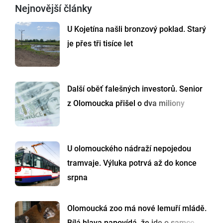
Nejnovější články
U Kojetína našli bronzový poklad. Starý
je přes tři tisíce let
Další oběť falešných investorů. Senior
z Olomoucka přišel o dva miliony
U olomouckého nádraží nepojedou
tramvaje. Výluka potrvá až do konce
srpna
Olomoucká zoo má nové lemuří mládě.
Bílá hlava napovídá, že jde o samce