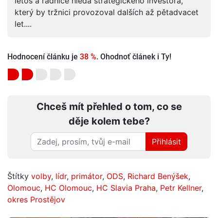
letos a radnice hledá strategického investora,
který by tržnici provozoval dalších až pětadvacet
let....
Hodnocení článku je
38 %
. Ohodnoť článek i Ty!
Chceš mít přehled o tom, co se
děje kolem tebe?
Přihlásit
Štítky
volby
,
lídr
,
primátor
,
ODS
,
Richard Benýšek
,
Olomouc
,
HC Olomouc
,
HC Slavia Praha
,
Petr Kellner
,
okres Prostějov