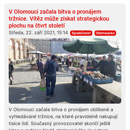
V Olomouci začala bitva o pronájem
tržnice. Vítěz může získat strategickou
plochu na čtvrt století
Středa, 22. září 2021, 15:14
Společnost
Olomoucko
V Olomouci začala bitva o pronájem oblíbené a
vyhledávané tržnice, na které pravidelně nakupují
tisíce lidí. Současný provozovatel skončí ještě