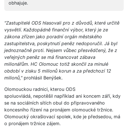
obhajuje.
"Zastupitelé ODS hlasovali pro z důvodů, které určitě
vysvětlí. Každopádně finanční výbor, který je ze
zákona zřízen jako poradní orgán městského
zastupitelstva, poskytnutí peněz nedoporučil. Já byl
jednoznačně proti. Nejsem vůbec přesvědčený, že z
veřejných peněz se má financovat zábava
milionářům. HC Olomouc totiž skončil za minulé
období v zisku 5 milionů korun a za předchozí 12
milionů,"
prohlásil Benýšek.
Olomouckou radnici, kterou ODS
spoluovládá, nepotěšil například ani koncem září, kdy
se na sociálních sítích obul do připravovaného
koncesního řízení na pronájem olomoucké tržnice.
Olomoucký okrašlovací spolek, kde je předsedou, má
o pronájem tržnice zájem.