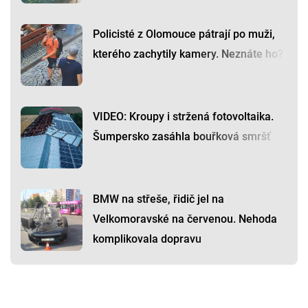
Policisté z Olomouce pátrají po muži,
kterého zachytily kamery. Neznáte ho?
VIDEO: Kroupy i stržená fotovoltaika.
Šumpersko zasáhla bouřková smršť
BMW na střeše, řidič jel na
Velkomoravské na červenou. Nehoda
komplikovala dopravu