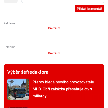
Přidat komentář
Premium
Premium
Výběr šéfredaktora
Přerov hledá nového provozovatele
MHD. Obří zakázka přesahuje čtvrt
miliardy