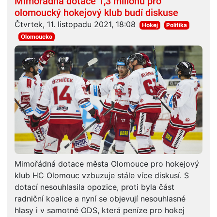
Mimořádná dotace 1,3 milionu pro
olomoucký hokejový klub budí diskuse
Čtvrtek, 11. listopadu 2021, 18:08
Hokej
Politika
Olomoucko
Mimořádná dotace města Olomouce pro hokejový
klub HC Olomouc vzbuzuje stále více diskusí. S
dotací nesouhlasila opozice, proti byla část
radniční koalice a nyní se objevují nesouhlasné
hlasy i v samotné ODS, která peníze pro hokej