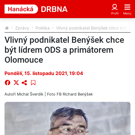
Zprávy
Politika
Vlivný podnikatel Benýšek chce být lí
Vlivný podnikatel Benýšek chce
být lídrem ODS a primátorem
Olomouce
Pondělí, 15. listopadu 2021, 19:04
Autoři
Michal Šverdík
| Foto
FB Richard Benýšek