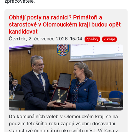
zpracovatele.
Obhájí posty na radnici? Primátoři a
starostové v Olomouckém kraji budou opět
kandidovat
Čtvrtek, 2. července 2026, 15:04
Zprávy
Z kraje
Do komunálních voleb v Olomouckém kraji se na
podzim letošního roku zapojí všichni dosavadní
starostové či primátoři okresních měst. Většina z