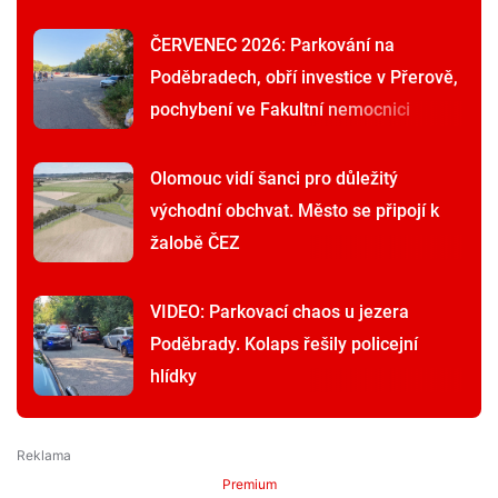
ČERVENEC 2026: Parkování na
Poděbradech, obří investice v Přerově,
pochybení ve Fakultní nemocnici
Olomouc vidí šanci pro důležitý
východní obchvat. Město se připojí k
žalobě ČEZ
VIDEO: Parkovací chaos u jezera
Poděbrady. Kolaps řešily policejní
hlídky
Premium