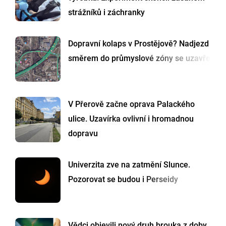
strážníků i záchranky
Dopravní kolaps v Prostějově? Nadjezd
směrem do průmyslové zóny se uzavře
V Přerově začne oprava Palackého
ulice. Uzavírka ovlivní i hromadnou
dopravu
Univerzita zve na zatmění Slunce.
Pozorovat se budou i Perseidy
Vědci objevili nový druh brouka z doby