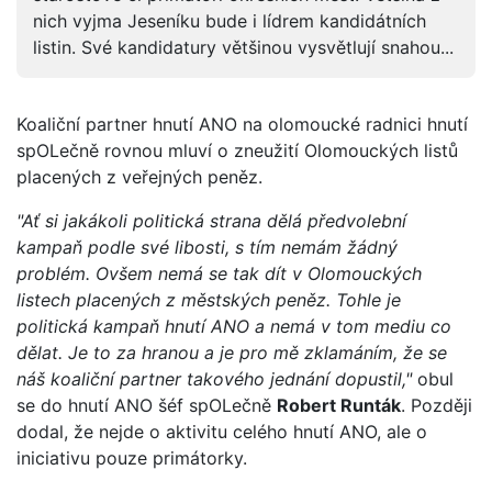
nich vyjma Jeseníku bude i lídrem kandidátních
listin. Své kandidatury většinou vysvětlují snahou...
Koaliční partner hnutí ANO na olomoucké radnici hnutí
spOLečně rovnou mluví o zneužití Olomouckých listů
placených z veřejných peněz.
"Ať si jakákoli politická strana dělá předvolební
kampaň podle své libosti, s tím nemám žádný
problém. Ovšem nemá se tak dít v Olomouckých
listech placených z městských peněz. Tohle je
politická kampaň hnutí ANO a nemá v tom mediu co
dělat. Je to za hranou a je pro mě zklamáním, že se
náš koaliční partner takového jednání dopustil,"
obul
se do hnutí ANO šéf spOLečně
Robert Runták
. Později
dodal, že nejde o aktivitu celého hnutí ANO, ale o
iniciativu pouze primátorky.