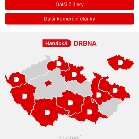
Další články
Další komerční články
Soukromí