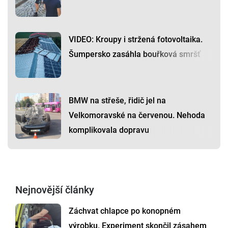
VIDEO: Kroupy i stržená fotovoltaika.
Šumpersko zasáhla bouřková smršť
BMW na střeše, řidič jel na
Velkomoravské na červenou. Nehoda
komplikovala dopravu
Nejnovější články
Záchvat chlapce po konopném
výrobku. Experiment skončil zásahem