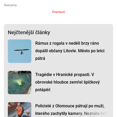
Premium
Nejčtenější články
Rámus z rogala v neděli brzy ráno
dopálil občany Litovle. Město po letci
pátrá
Tragédie v Hranické propasti. V
obrovské hloubce zemřel špičkový
potápěč
Policisté z Olomouce pátrají po muži,
kterého zachytily kamery. Neznáte ho?