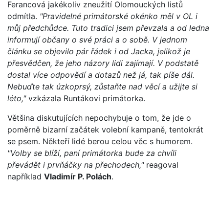
Ferancová jakékoliv zneužití Olomouckých listů
odmítla.
"Pravidelné primátorské okénko měl v OL i
můj předchůdce. Tuto tradici jsem převzala a od ledna
informují občany o své práci a o sobě. V jednom
článku se objevilo pár řádek i od Jacka, jelikož je
přesvědčen, že jeho názory lidi zajímají. V podstatě
dostal více odpovědí a dotazů než já, tak píše dál.
Nebuďte tak úzkoprsý, zůstaňte nad věcí a užijte si
léto,"
vzkázala Runtákovi primátorka.
Většina diskutujících nepochybuje o tom, že jde o
poměrně bizarní začátek volební kampaně, tentokrát
se psem. Někteří lidé berou celou věc s humorem.
"Volby se blíží, paní primátorka bude za chvíli
převádět i prvňáčky na přechodech,"
reagoval
například
Vladimír P. Polách
.