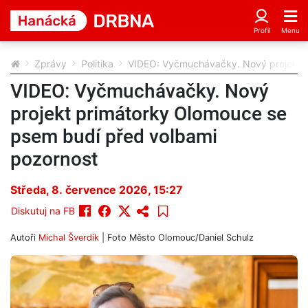
Zprávy
Politika
VIDEO: Vyčmuchávačky. Nový projekt p
VIDEO: Vyčmuchávačky. Nový
projekt primátorky Olomouce se
psem budí před volbami
pozornost
Středa, 8. července 2026, 15:27
Diskutuj na FB
Autoři
Michal Šverdík
| Foto
Město Olomouc/Daniel Schulz