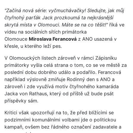
"Začíná nová série: vyčmuchávačky! Sledujte, jak můj
čtyřnohý parťák Jack prozkoumá ta nejkrásnější
skrytá místa v Olomouci. Máte se na co těšit!"
říká ve
videu na sociálních sítích primátorka
Olomouce
Miroslava Ferancová
z ANO usazená v
křesle, u kterého leží pes.
V Olomouckých listech zároveň v rámci Zápisníku
primátorky vyšla celá strana o tom, co se ve městě za
poslední dobu dobrého událo a podařilo. Ferancová
například výslovně zmiňuje Rodinný den s ANO a
zároveň i zde využívá motiv čtyřnohého kamaráda
Jacka von Rathaus, který od příště už bude psát
příspěvky sám.
Kritici však upozorňují na to, že před blížícími se
podzimními komunálními volbami jde o politickou
kampaň, ovšem bez řádného označení zadavatele a