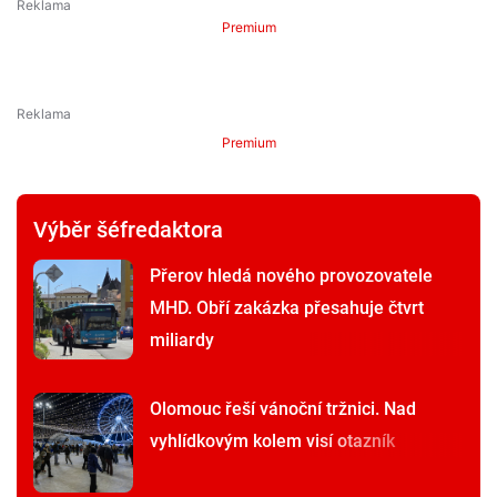
Premium
Premium
Výběr šéfredaktora
Přerov hledá nového provozovatele
MHD. Obří zakázka přesahuje čtvrt
miliardy
Olomouc řeší vánoční tržnici. Nad
vyhlídkovým kolem visí otazník