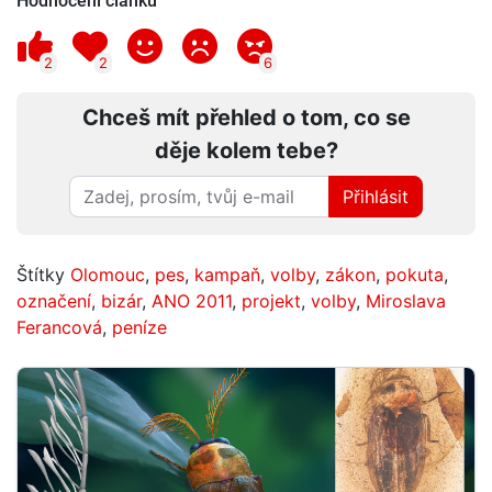
Hodnocení článku
2
2
6
Chceš mít přehled o tom, co se
děje kolem tebe?
Přihlásit
Štítky
Olomouc
,
pes
,
kampaň
,
volby
,
zákon
,
pokuta
,
označení
,
bizár
,
ANO 2011
,
projekt
,
volby
,
Miroslava
Ferancová
,
peníze