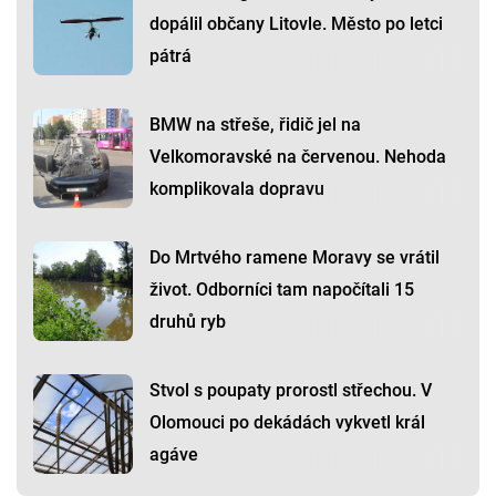
dopálil občany Litovle. Město po letci
pátrá
BMW na střeše, řidič jel na
Velkomoravské na červenou. Nehoda
komplikovala dopravu
Do Mrtvého ramene Moravy se vrátil
život. Odborníci tam napočítali 15
druhů ryb
Stvol s poupaty prorostl střechou. V
Olomouci po dekádách vykvetl král
agáve