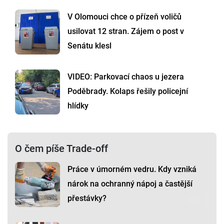
V Olomouci chce o přízeň voličů
usilovat 12 stran. Zájem o post v
Senátu klesl
VIDEO: Parkovací chaos u jezera
Poděbrady. Kolaps řešily policejní
hlídky
O čem píše Trade-off
Práce v úmorném vedru. Kdy vzniká
nárok na ochranný nápoj a častější
přestávky?