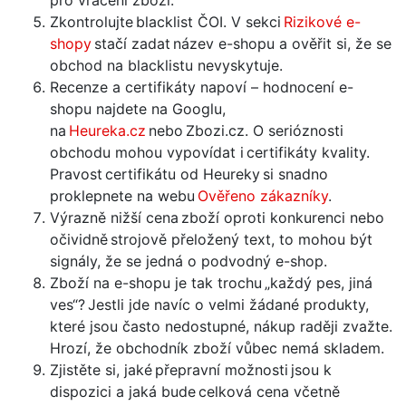
Zkontrolujte blacklist ČOI. V sekci
Rizikové e-
shopy
stačí zadat název e-shopu a ověřit si, že se
obchod na blacklistu nevyskytuje.
Recenze a certifikáty napoví –⁠⁠⁠⁠⁠⁠ hodnocení e-
shopu najdete na Googlu,
na
Heureka.cz
nebo Zbozi.cz. O serióznosti
obchodu mohou vypovídat i certifikáty kvality.
Pravost certifikátu od Heureky si snadno
proklepnete na webu
Ověřeno zákazníky
.
Výrazně nižší cena zboží oproti konkurenci nebo
očividně strojově přeložený text, to mohou být
signály, že se jedná o podvodný e-shop.
Zboží na e-shopu je tak trochu „každý pes, jiná
ves“? Jestli jde navíc o velmi žádané produkty,
které jsou často nedostupné, nákup raději zvažte.
Hrozí, že obchodník zboží vůbec nemá skladem.
Zjistěte si, jaké přepravní možnosti jsou k
dispozici a jaká bude celková cena včetně