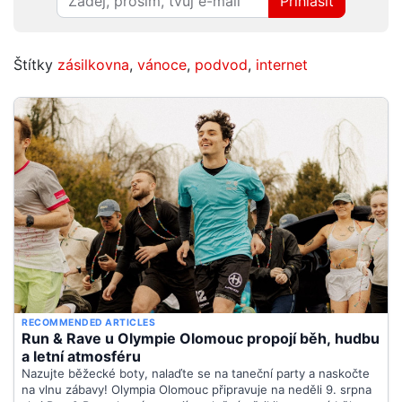
Přihlásit
Štítky
zásilkovna
,
vánoce
,
podvod
,
internet