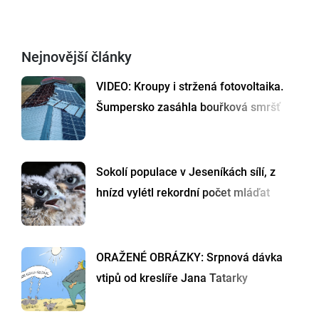
Nejnovější články
VIDEO: Kroupy i stržená fotovoltaika.
Šumpersko zasáhla bouřková smršť
Sokolí populace v Jeseníkách sílí, z
hnízd vylétl rekordní počet mláďat
ORAŽENÉ OBRÁZKY: Srpnová dávka
vtipů od kreslíře Jana Tatarky