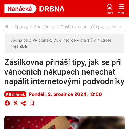
Zprávy
Společnost
Zásilkovna přináší tipy, jak se při
Jedná se o PR článek. Více info k PR článkům můžete
najít
ZDE
.
Zásilkovna přináší tipy, jak se při
vánočních nákupech nenechat
napálit internetovými podvodníky
Pondělí, 2. prosince 2024, 18:00
PR článek