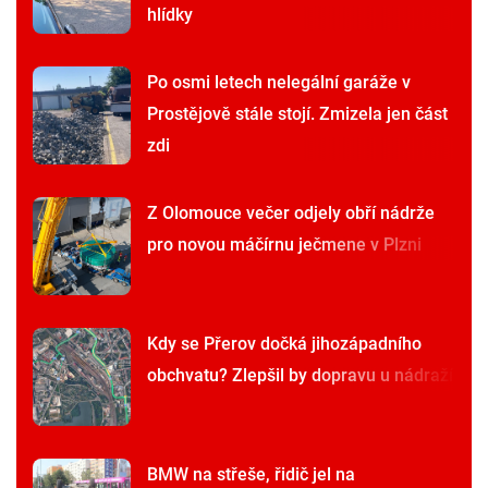
hlídky
Po osmi letech nelegální garáže v
Prostějově stále stojí. Zmizela jen část
zdi
Z Olomouce večer odjely obří nádrže
pro novou máčírnu ječmene v Plzni
Kdy se Přerov dočká jihozápadního
obchvatu? Zlepšil by dopravu u nádraží
BMW na střeše, řidič jel na