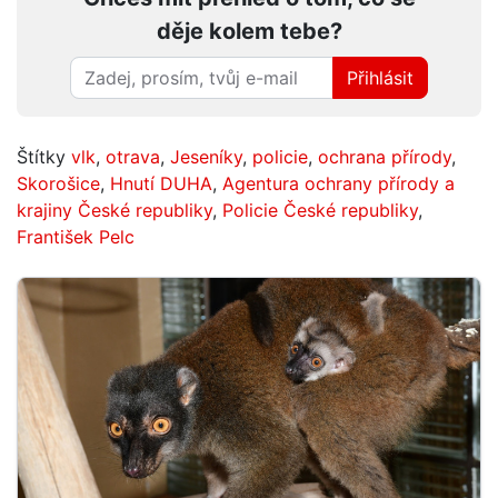
děje kolem tebe?
Přihlásit
Štítky
vlk
,
otrava
,
Jeseníky
,
policie
,
ochrana přírody
,
Skorošice
,
Hnutí DUHA
,
Agentura ochrany přírody a
krajiny České republiky
,
Policie České republiky
,
František Pelc