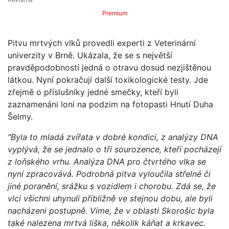
Premium
Pitvu mrtvých vlků provedli experti z Veterinární
univerzity v Brně. Ukázala, že se s největší
pravděpodobností jedná o otravu dosud nezjištěnou
látkou. Nyní pokračují další toxikologické testy. Jde
zřejmě o příslušníky jedné smečky, kteří byli
zaznamenáni loni na podzim na fotopasti Hnutí Duha
Šelmy.
"Byla to mladá zvířata v dobré kondici, z analýzy DNA
vyplývá, že se jednalo o tři sourozence, kteří pocházejí
z loňského vrhu. Analýza DNA pro čtvrtého vlka se
nyní zpracovává. Podrobná pitva vyloučila střelné či
jiné poranění, srážku s vozidlem i chorobu. Zdá se, že
vlci všichni uhynuli přibližně ve stejnou dobu, ale byli
nacházeni postupně. Víme, že v oblasti Skorošic byla
také nalezena mrtvá liška, několik káňat a krkavec.