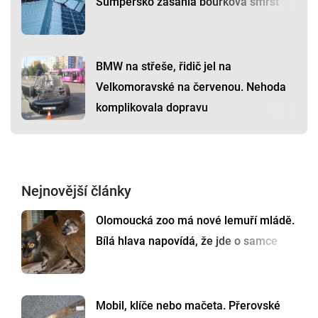
Šumpersko zasáhla bouřková smršť
BMW na střeše, řidič jel na
Velkomoravské na červenou. Nehoda
komplikovala dopravu
Nejnovější články
Olomoucká zoo má nové lemuří mládě.
Bílá hlava napovídá, že jde o samce
Mobil, klíče nebo mačeta. Přerovské