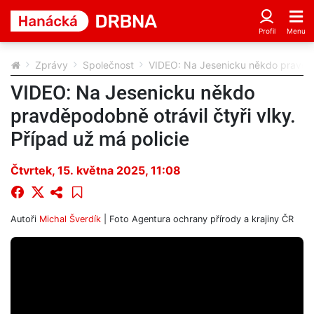
Zprávy
Společnost
VIDEO: Na Jesenicku někdo pravděpo
VIDEO: Na Jesenicku někdo
pravděpodobně otrávil čtyři vlky.
Případ už má policie
Čtvrtek, 15. května 2025, 11:08
Autoři
Michal Šverdík
| Foto
Agentura ochrany přírody a krajiny ČR