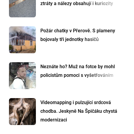
ztráty a nálezy obsahují i kuriozity
Požár chatky v Přerově. S plameny
bojovaly tři jednotky hasičů
Neznáte ho? Muž na fotce by mohl
policistům pomoci s vyšetřováním
Videomapping i pulzující srdcová
chodba. Jeskyně Na Špičáku chystá
modernizaci