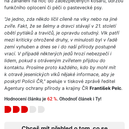
na zahánění na noc do zabezpečených košárů, údržbu
funkčního oplocení či péči o pastevecké psy.
"Je jedno, zda někdo líčil cíleně na vlky nebo na jiné
zvíře. Fakt, že se šelmy a dravci stávají v 21. století
obětí pytláků a travičů, je opravdu ostudný. Vlk patří
mezi kriticky ohrožené druhy, v minulosti byl v řadě
zemí vyhuben a dnes se i do naší přírody postupně
vrací. V případě některých jedů hrozí nebezpečí i
lidem, pokud s otráveným zvířetem přijdou do
kontaktu. Prosíme proto každého, kdo by mohl mít
k otravě jesenických vlků nějaké informace, aby je
poskytl Policii ČR,"
apeluje v tiskové zprávě ředitel
Agentury ochrany přírody a krajiny ČR
František Pelc
.
Hodnocení článku je
62 %
. Ohodnoť článek i Ty!
Chceš mít přehled o tom, co se