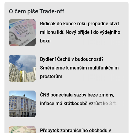
O čem píše Trade-off
Řidičák do konce roku propadne čtvrt
milionu lidí. Nový přijde i do výdejního
boxu
Bydlení Čechů v budoucnosti?
Směřujeme k menším multifunkčním
prostorům
ČNB ponechala sazby beze změny,
inflace má krátkodobě vzrůst ke 3 %
Přebytek zahraničního obchodu v