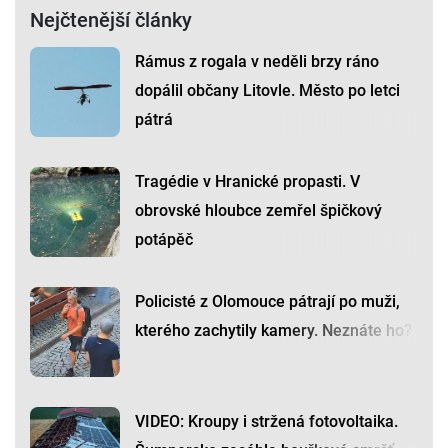
Nejčtenější články
Rámus z rogala v neděli brzy ráno
dopálil občany Litovle. Město po letci
pátrá
Tragédie v Hranické propasti. V
obrovské hloubce zemřel špičkový
potápěč
Policisté z Olomouce pátrají po muži,
kterého zachytily kamery. Neznáte ho?
VIDEO: Kroupy i stržená fotovoltaika.