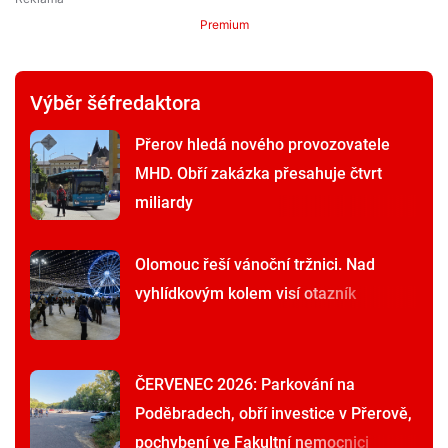
Premium
Výběr šéfredaktora
Přerov hledá nového provozovatele
MHD. Obří zakázka přesahuje čtvrt
miliardy
Olomouc řeší vánoční tržnici. Nad
vyhlídkovým kolem visí otazník
ČERVENEC 2026: Parkování na
Poděbradech, obří investice v Přerově,
pochybení ve Fakultní nemocnici