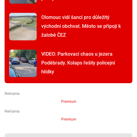
Olomouc vidí šanci pro důležitý
východní obchvat. Město se připojí k
žalobě ČEZ
VIDEO: Parkovací chaos u jezera
Poděbrady. Kolaps řešily policejní
hlídky
Premium
Premium