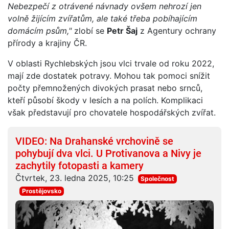
Nebezpečí z otrávené návnady ovšem nehrozí jen
volně žijícím zvířatům, ale také třeba pobíhajícím
domácím psům,"
zlobí se
Petr Šaj
z Agentury ochrany
přírody a krajiny ČR.
V oblasti Rychlebských jsou vlci trvale od roku 2022,
mají zde dostatek potravy. Mohou tak pomoci snížit
počty přemnožených divokých prasat nebo srnců,
kteří působí škody v lesích a na polích. Komplikaci
však představují pro chovatele hospodářských zvířat.
VIDEO: Na Drahanské vrchovině se
pohybují dva vlci. U Protivanova a Nivy je
zachytily fotopasti a kamery
Čtvrtek, 23. ledna 2025, 10:25
Společnost
Prostějovsko