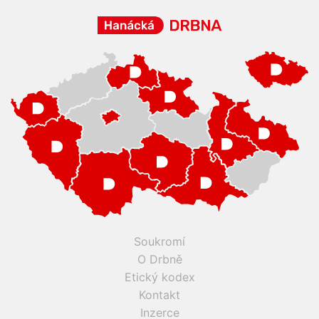
Soukromí
O Drbně
Etický kodex
Kontakt
Inzerce