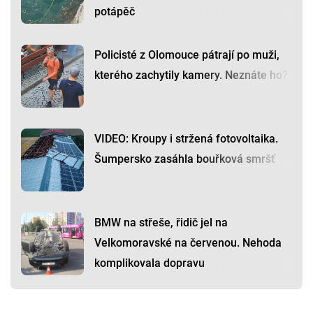
potápěč
Policisté z Olomouce pátrají po muži,
kterého zachytily kamery. Neznáte ho?
VIDEO: Kroupy i stržená fotovoltaika.
Šumpersko zasáhla bouřková smršť
BMW na střeše, řidič jel na
Velkomoravské na červenou. Nehoda
komplikovala dopravu