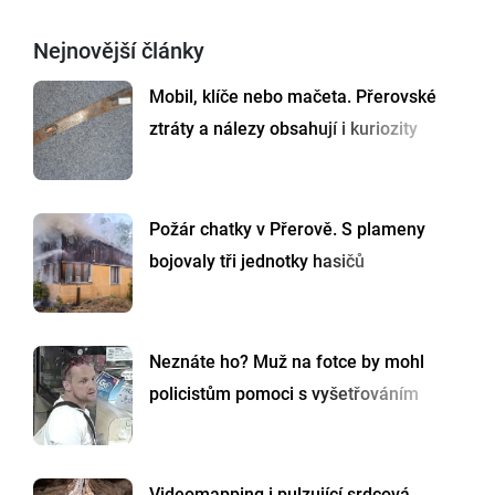
Nejnovější články
Mobil, klíče nebo mačeta. Přerovské
ztráty a nálezy obsahují i kuriozity
Požár chatky v Přerově. S plameny
bojovaly tři jednotky hasičů
Neznáte ho? Muž na fotce by mohl
policistům pomoci s vyšetřováním
Videomapping i pulzující srdcová