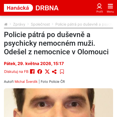
Zprávy
Společnost
Policie pátrá po duševně a psychi
Policie pátrá po duševně a
psychicky nemocném muži.
Odešel z nemocnice v Olomouci
Pátek, 29. května 2026, 15:17
Diskutuj na FB
Autoři
Michal Šverdík
| Foto
Policie ČR