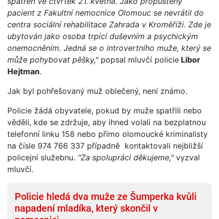
spatřen ve čtvrtek 21. května. Jako propuštěný
pacient z Fakultní nemocnice Olomouc se nevrátil do
centra sociální rehabilitace Zahrada v Kroměříži. Zde je
ubytován jako osoba trpící duševním a psychickým
onemocněním. Jedná se o introvertního muže, který se
může pohybovat pěšky,"
popsal mluvčí policie
Libor
Hejtman
.
Jak byl pohřešovaný muž oblečený, není známo.
Policie žádá obyvatele, pokud by muže spatřili nebo
věděli, kde se zdržuje, aby ihned volali na bezplatnou
telefonní linku 158 nebo přímo olomoucké kriminalisty
na čísle 974 766 337 případně kontaktovali nejbližší
policejní služebnu.
"Za spolupráci děkujeme,"
vyzval
mluvčí.
Policie hledá dva muže ze Šumperka kvůli
napadení mladíka, který skončil v