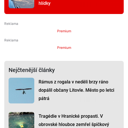
hlídky
Premium
Premium
Nejčtenější články
Rámus z rogala v neděli brzy ráno
dopálil občany Litovle. Město po letci
pátrá
Tragédie v Hranické propasti. V
obrovské hloubce zemřel špičkový