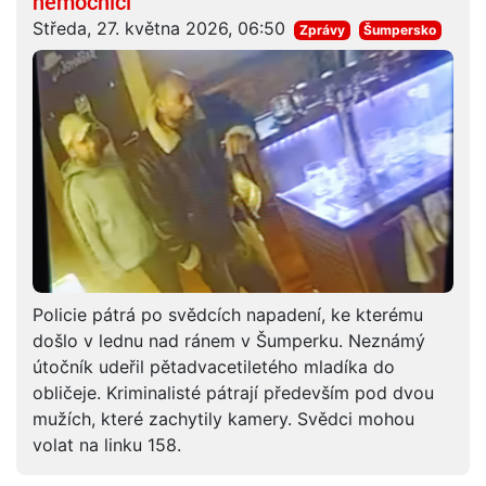
nemocnici
Středa, 27. května 2026, 06:50
Zprávy
Šumpersko
Policie pátrá po svědcích napadení, ke kterému
došlo v lednu nad ránem v Šumperku. Neznámý
útočník udeřil pětadvacetiletého mladíka do
obličeje. Kriminalisté pátrají především pod dvou
mužích, které zachytily kamery. Svědci mohou
volat na linku 158.