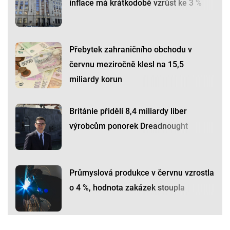
inflace má krátkodobě vzrůst ke 3 %
Přebytek zahraničního obchodu v
červnu meziročně klesl na 15,5
miliardy korun
Británie přidělí 8,4 miliardy liber
výrobcům ponorek Dreadnought
Průmyslová produkce v červnu vzrostla
o 4 %, hodnota zakázek stoupla