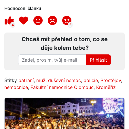
Hodnocení článku
4
2
Chceš mít přehled o tom, co se
děje kolem tebe?
Přihlásit
Štítky
pátrání
,
muž
,
duševní nemoc
,
policie
,
Prostějov
,
nemocnice
,
Fakultní nemocnice Olomouc
,
Kroměříž