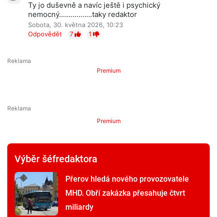
Ty jo duševně a navíc ještě i psychický
nemocný.................taky redaktor
Sobota, 30. května 2026, 10:23
Odpovědět
7
1
Premium
Premium
Výběr šéfredaktora
Přerov hledá nového provozovatele
MHD. Obří zakázka přesahuje čtvrt
miliardy