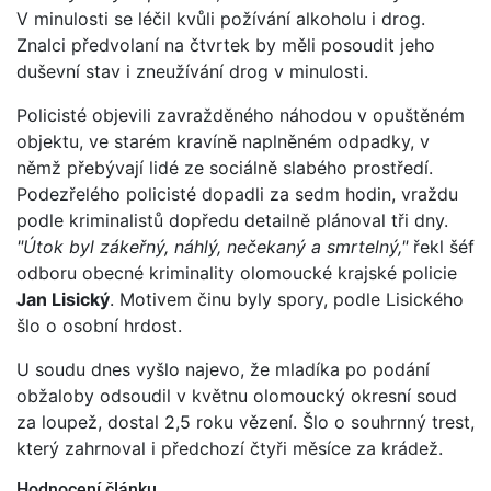
V minulosti se léčil kvůli požívání alkoholu i drog.
Znalci předvolaní na čtvrtek by měli posoudit jeho
duševní stav i zneužívání drog v minulosti.
Policisté objevili zavražděného náhodou v opuštěném
objektu, ve starém kravíně naplněném odpadky, v
němž přebývají lidé ze sociálně slabého prostředí.
Podezřelého policisté dopadli za sedm hodin, vraždu
podle kriminalistů dopředu detailně plánoval tři dny.
"Útok byl zákeřný, náhlý, nečekaný a smrtelný,"
řekl šéf
odboru obecné kriminality olomoucké krajské policie
Jan Lisický
. Motivem činu byly spory, podle Lisického
šlo o osobní hrdost.
U soudu dnes vyšlo najevo, že mladíka po podání
obžaloby odsoudil v květnu olomoucký okresní soud
za loupež, dostal 2,5 roku vězení. Šlo o souhrnný trest,
který zahrnoval i předchozí čtyři měsíce za krádež.
Hodnocení článku