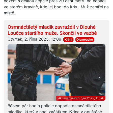
nožem s délkou čepele přes 20 centimetrů ho napadl
ve starém kravíně, kde jej bodl do krku. Muž zemřel na
místě.
Osmnáctiletý mladík zavraždil v Dlouhé
Loučce staršího muže. Skončil ve vazbě
Čtvrtek, 2. října 2025, 12:09
Krimi
Olomoucko
Aktualizováno 3. října 2025, 15:54
Během pár hodin policie dopadla osmnáctiletého
mladíka, který v noci začátkem týdne v opuštěné