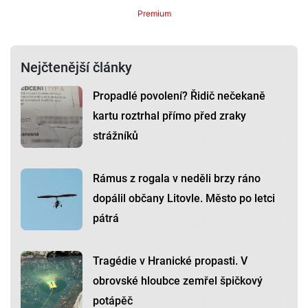
Premium
Nejčtenější články
Propadlé povolení? Řidič nečekaně
kartu roztrhal přímo před zraky
strážníků
Rámus z rogala v neděli brzy ráno
dopálil občany Litovle. Město po letci
pátrá
Tragédie v Hranické propasti. V
obrovské hloubce zemřel špičkový
potápěč