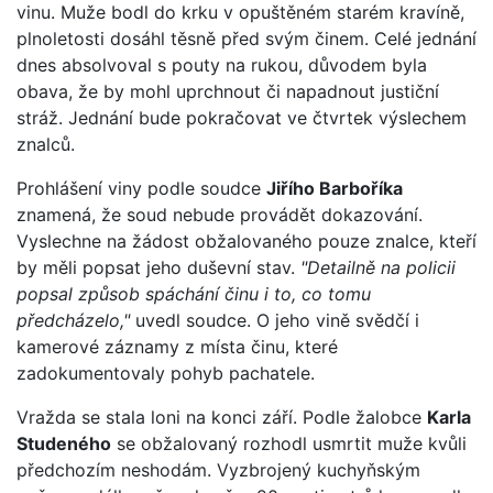
vinu. Muže bodl do krku v opuštěném starém kravíně,
plnoletosti dosáhl těsně před svým činem. Celé jednání
dnes absolvoval s pouty na rukou, důvodem byla
obava, že by mohl uprchnout či napadnout justiční
stráž. Jednání bude pokračovat ve čtvrtek výslechem
znalců.
Prohlášení viny podle soudce
Jiřího Barboříka
znamená, že soud nebude provádět dokazování.
Vyslechne na žádost obžalovaného pouze znalce, kteří
by měli popsat jeho duševní stav.
"Detailně na policii
popsal způsob spáchání činu i to, co tomu
předcházelo,"
uvedl soudce. O jeho vině svědčí i
kamerové záznamy z místa činu, které
zadokumentovaly pohyb pachatele.
Vražda se stala loni na konci září. Podle žalobce
Karla
Studeného
se obžalovaný rozhodl usmrtit muže kvůli
předchozím neshodám. Vyzbrojený kuchyňským