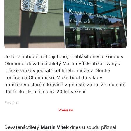
Je to v pohodě, nelituji toho, prohlásil dnes u soudu v
Olomouci devatenáctiletý Martin Vítek obžalovaný z
loňské vraždy jednatřicetiletého muže v Dlouhé
Loučce na Olomoucku. Muže bodl do krku v
opuštěném starém kravíně v pomstě za to, že mu chtěl
dát facku. Hrozí mu až 20 let vězení.
Premium
Devatenáctiletý
Martin Vítek
dnes u soudu přiznal