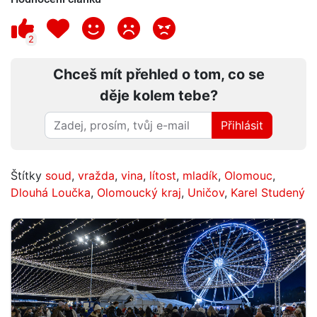
2
Chceš mít přehled o tom, co se
děje kolem tebe?
Přihlásit
Štítky
soud
,
vražda
,
vina
,
lítost
,
mladík
,
Olomouc
,
Dlouhá Loučka
,
Olomoucký kraj
,
Uničov
,
Karel Studený