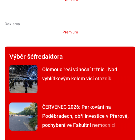
Premium
Výběr šéfredaktora
Olomouc řeší vánoční tržnici. Nad
vyhlídkovým kolem visí otazník
ČERVENEC 2026: Parkování na
Poděbradech, obří investice v Přerově,
pochybení ve Fakultní nemocnici