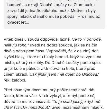
budově na okraji Dlouhé Loučky na Olomoucku
zavraždil jednatřicetiletého muže. Motivem byly
spory, mladík staršího muže pobodal. Hrozí mu až
dvacet let...
Vítek dnes u soudu odpovídal laxně.
"Je to v pohodě,
nelituju toho,"
uvedl na dotaz soudce, jak se na čin
dívá s odstupem času. Vypověděl, že v osudný den
slyšel hlasy, které mu říkaly blbosti. Když se vydal na
místo, už prý nezněly. Do Dlouhé Loučky podle spisu
přijel kolem půlnoci z Uničova na kole, které před
činem ukradl.
"Jak jinak jsem měl dojet do Uničova,"
řekl žalobci.
Před osudným dnem mu prý poškozený chtěl dát
facku, kterou však Vítek vykryl, a to byl podle něj
důvod se mu revanšovat.
"To je snad jasný, když mě
chtěl fyzicky napadnout,"
uvedl nezaměstnaný mladík.