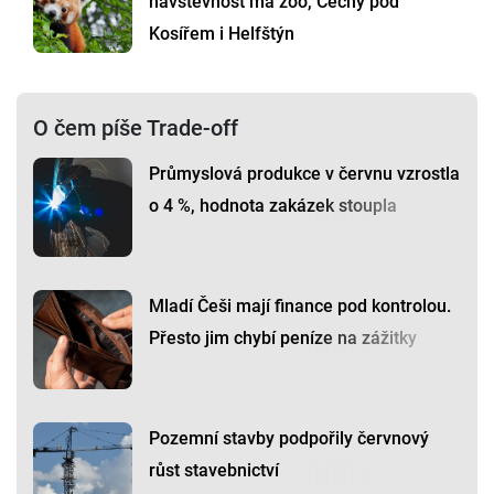
návštěvnost má zoo, Čechy pod
Kosířem i Helfštýn
O čem píše Trade-off
Průmyslová produkce v červnu vzrostla
o 4 %, hodnota zakázek stoupla
Mladí Češi mají finance pod kontrolou.
Přesto jim chybí peníze na zážitky
Pozemní stavby podpořily červnový
růst stavebnictví