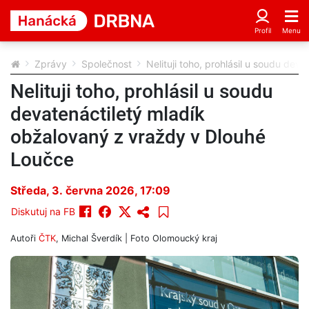
Zprávy
Společnost
Nelituji toho, prohlásil u soudu de
Nelituji toho, prohlásil u soudu
devatenáctiletý mladík
obžalovaný z vraždy v Dlouhé
Loučce
Středa, 3. června 2026, 17:09
Diskutuj na FB
Autoři
ČTK
,
Michal Šverdík
| Foto
Olomoucký kraj