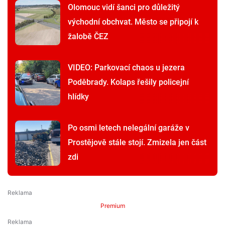
Olomouc vidí šanci pro důležitý
východní obchvat. Město se připojí k
žalobě ČEZ
VIDEO: Parkovací chaos u jezera
Poděbrady. Kolaps řešily policejní
hlídky
Po osmi letech nelegální garáže v
Prostějově stále stojí. Zmizela jen část
zdi
Premium