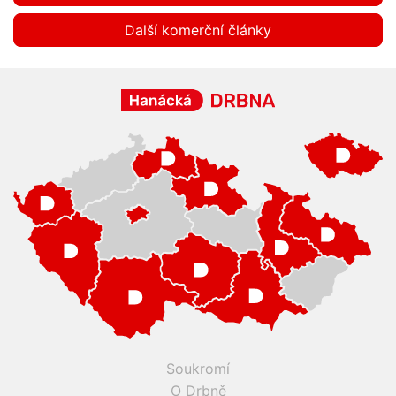
Další komerční články
Soukromí
O Drbně