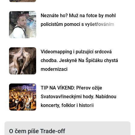
Neznáte ho? Muž na fotce by mohl
policistům pomoci s vyšetřováním
Videomapping i pulzující srdcová
chodba. Jeskyně Na Špičáku chystá
modernizaci
TIP NA VÍKEND: Přerov ožije
Svatovavřineckými hody. Nabídnou
koncerty, folklor i historii
O čem píše Trade-off