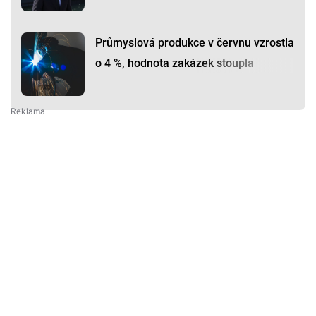
Průmyslová produkce v červnu vzrostla
o 4 %, hodnota zakázek stoupla
Premium
Premium
Další články
Další komerční články