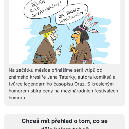
Na začátku měsíce přinášíme sérii vtipů od
známého kreslíře Jana Tatarky, autora komiksů a
tvůrce legendárního časopisu Oraz. S kresleným
humorem sbírá ceny na mezinárodních festivalech
humoru.
Chceš mít přehled o tom, co se