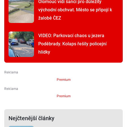
Olomouc vidí šanci pro důležitý
východní obchvat. Město se připojí k
žalobě ČEZ
VIDEO: Parkovací chaos u jezera
Poděbrady. Kolaps řešily policejní
hlídky
Premium
Premium
Nejčtenější články