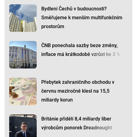
Bydlení Čechů v budoucnosti?
Směřujeme k menším multifunkčním
prostorům
ČNB ponechala sazby beze změny,
inflace má krátkodobě vzrůst ke 3 %
Přebytek zahraničního obchodu v
červnu meziročně klesl na 15,5
miliardy korun
Británie přidělí 8,4 miliardy liber
výrobcům ponorek Dreadnought