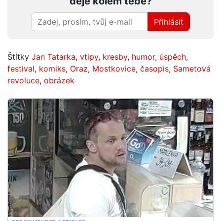
děje kolem tebe?
Přihlásit
Štítky
Jan Tatarka
,
vtipy
,
kresby
,
humor
,
úspěch
,
festival
,
komiks
,
Oraz
,
Mostkovice
,
časopis
,
Sametová
revoluce
,
obrázek