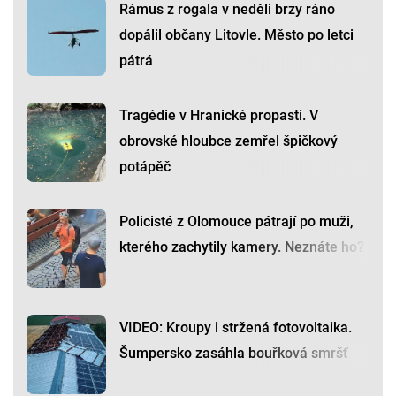
Rámus z rogala v neděli brzy ráno
dopálil občany Litovle. Město po letci
pátrá
Tragédie v Hranické propasti. V
obrovské hloubce zemřel špičkový
potápěč
Policisté z Olomouce pátrají po muži,
kterého zachytily kamery. Neznáte ho?
VIDEO: Kroupy i stržená fotovoltaika.
Šumpersko zasáhla bouřková smršť