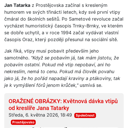
Jan Tatarka
z Prostějovska začínal s kresleným
humorem ve svých třinácti letech, kdy své první vtipy
čmáral do školních sešitů. Po Sametové revoluce začal
vycházet humoristický časopis Trnky-Brnky, ve kterém
se dobře uchytil, a v roce 1994 začal vydávat vlastní
časopis Oraz, který později přesunul na sociální sítě.
Jak říká, vtipy musí pobavit především jeho
samotného.
"Když se pobavím já, tak mám jistotu, že
pobavím ostatní. Pokud mě vtip nepobaví, ani ho
nekreslím, nemá to cenu. Pokud má člověk povahu
jako já, že ho pořád napadají kraviny a ptákoviny, tak
je k vymýšlení fórů jenom krůček,"
usmívá se.
ORAŽENÉ OBRÁZKY: Květnová dávka vtipů
od kreslíře Jana Tatarky
Středa, 6. května 2026, 18:49
Společnost
Prostějovsko