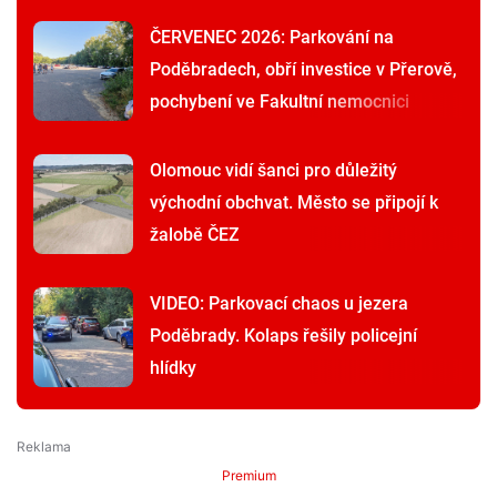
ČERVENEC 2026: Parkování na
Poděbradech, obří investice v Přerově,
pochybení ve Fakultní nemocnici
Olomouc vidí šanci pro důležitý
východní obchvat. Město se připojí k
žalobě ČEZ
VIDEO: Parkovací chaos u jezera
Poděbrady. Kolaps řešily policejní
hlídky
Premium