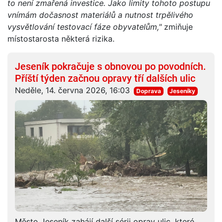
to není zmařená investice. Jako limity tohoto postupu
vnímám dočasnost materiálů a nutnost trpělivého
vysvětlování testovací fáze obyvatelům,"
zmiňuje
místostarosta některá rizika.
Jeseník pokračuje s obnovou po povodních.
Příští týden začnou opravy tří dalších ulic
Neděle, 14. června 2026, 16:03
Doprava
Jeseníky
Město Jeseník zahájí další sérii oprav ulic, které