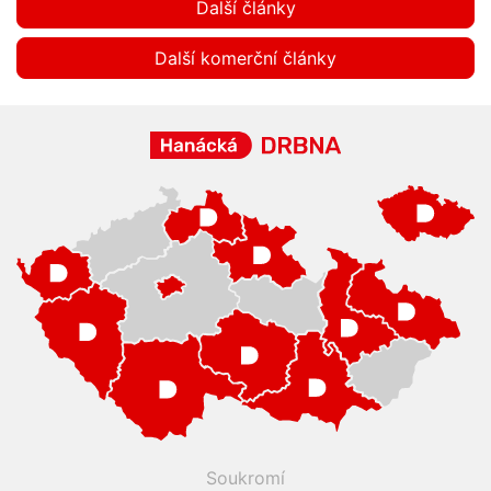
Další články
Další komerční články
Soukromí