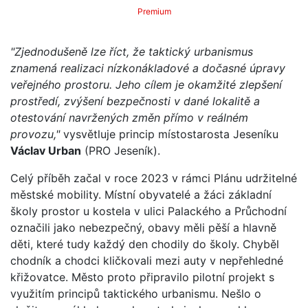
Premium
"Zjednodušeně lze říct, že taktický urbanismus
znamená realizaci nízkonákladové a dočasné úpravy
veřejného prostoru. Jeho cílem je okamžité zlepšení
prostředí, zvýšení bezpečnosti v dané lokalitě a
otestování navržených změn přímo v reálném
provozu,"
vysvětluje princip místostarosta Jeseníku
Václav Urban
(PRO Jeseník).
Celý příběh začal v roce 2023 v rámci Plánu udržitelné
městské mobility. Místní obyvatelé a žáci základní
školy prostor u kostela v ulici Palackého a Průchodní
označili jako nebezpečný, obavy měli pěší a hlavně
děti, které tudy každý den chodily do školy. Chyběl
chodník a chodci kličkovali mezi auty v nepřehledné
křižovatce. Město proto připravilo pilotní projekt s
využitím principů taktického urbanismu. Nešlo o