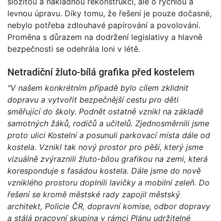
složitou a nákladnou rekonstrukci, ale o rychlou a
levnou úpravu. Díky tomu, že řešení je pouze dočasné,
nebylo potřeba zdlouhavé papírování a povolování.
Proměna s důrazem na dodržení legislativy a hlavně
bezpečnosti se odehrála loni v létě.
Netradiční žluto-bílá grafika před kostelem
"V našem konkrétním případě bylo cílem zklidnit
dopravu a vytvořit bezpečnější cestu pro děti
směřující do školy. Podnět ostatně vznikl na základě
samotných žáků, rodičů a učitelů. Zjednosměrnili jsme
proto ulici Kostelní a posunuli parkovací místa dále od
kostela. Vznikl tak nový prostor pro pěší, který jsme
vizuálně zvýraznili žluto-bílou grafikou na zemi, která
koresponduje s fasádou kostela. Dále jsme do nově
vzniklého prostoru doplnili lavičky a mobilní zeleň. Do
řešení se kromě městské rady zapojil městský
architekt, Policie ČR, dopravní komise, odbor dopravy
a stálá pracovní skupina v rámci Plánu udržitelné