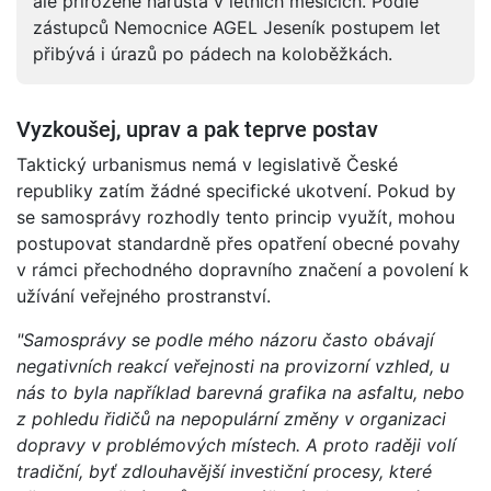
ale přirozeně narůstá v letních měsících. Podle
zástupců Nemocnice AGEL Jeseník postupem let
přibývá i úrazů po pádech na koloběžkách.
Vyzkoušej, uprav a pak teprve postav
Taktický urbanismus nemá v legislativě České
republiky zatím žádné specifické ukotvení. Pokud by
se samosprávy rozhodly tento princip využít, mohou
postupovat standardně přes opatření obecné povahy
v rámci přechodného dopravního značení a povolení k
užívání veřejného prostranství.
"Samosprávy se podle mého názoru často obávají
negativních reakcí veřejnosti na provizorní vzhled, u
nás to byla například barevná grafika na asfaltu, nebo
z pohledu řidičů na nepopulární změny v organizaci
dopravy v problémových místech. A proto raději volí
tradiční, byť zdlouhavější investiční procesy, které