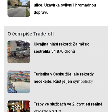
ulice. Uzavírka ovlivní i hromadnou
dopravu
O čem píše Trade-off
Ukrajina hlásí rekord: Za měsíc
sestřelila 54 870 dronů
Turistika v Česku žije, ale rekordy
nečekejte. Růst je jen symbolický
Tržby ve službách ve 2. čtvrtletí reálně
vzrostly o 3,1 %