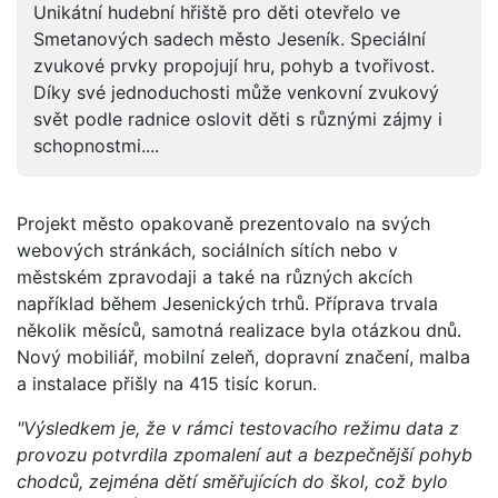
Unikátní hudební hřiště pro děti otevřelo ve
Smetanových sadech město Jeseník. Speciální
zvukové prvky propojují hru, pohyb a tvořivost.
Díky své jednoduchosti může venkovní zvukový
svět podle radnice oslovit děti s různými zájmy i
schopnostmi....
Projekt město opakovaně prezentovalo na svých
webových stránkách, sociálních sítích nebo v
městském zpravodaji a také na různých akcích
například během Jesenických trhů. Příprava trvala
několik měsíců, samotná realizace byla otázkou dnů.
Nový mobiliář, mobilní zeleň, dopravní značení, malba
a instalace přišly na 415 tisíc korun.
"Výsledkem je, že v rámci testovacího režimu data z
provozu potvrdila zpomalení aut a bezpečnější pohyb
chodců, zejména dětí směřujících do škol, což bylo