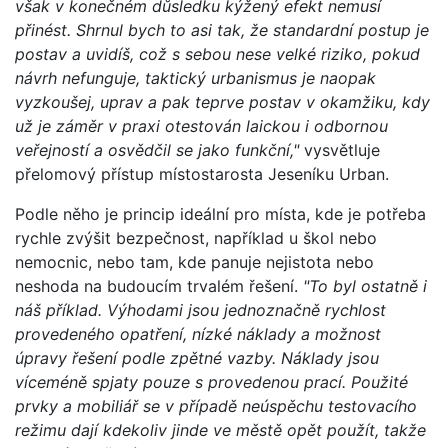
však v konečném důsledku kýžený efekt nemusí
přinést. Shrnul bych to asi tak, že standardní postup je
postav a uvidíš, což s sebou nese velké riziko, pokud
návrh nefunguje, taktický urbanismus je naopak
vyzkoušej, uprav a pak teprve postav v okamžiku, kdy
už je záměr v praxi otestován laickou i odbornou
veřejností a osvědčil se jako funkční,"
vysvětluje
přelomový přístup místostarosta Jeseníku Urban.
Podle něho je princip ideální pro místa, kde je potřeba
rychle zvýšit bezpečnost, například u škol nebo
nemocnic, nebo tam, kde panuje nejistota nebo
neshoda na budoucím trvalém řešení.
"To byl ostatně i
náš příklad. Výhodami jsou jednoznačně rychlost
provedeného opatření, nízké náklady a možnost
úpravy řešení podle zpětné vazby. Náklady jsou
víceméně spjaty pouze s provedenou prací. Použité
prvky a mobiliář se v případě neúspěchu testovacího
režimu dají kdekoliv jinde ve městě opět použít, takže