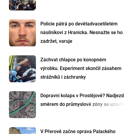
Policie pátrá po devětadvacetiletém
násilníkovi z Hranicka. Nesnažte se ho
zadržet, varuje
Záchvat chlapce po konopném
výrobku. Experiment skončil zásahem
strážníků i záchranky
Dopravní kolaps v Prostějově? Nadjezd
směrem do průmyslové zóny se uzavře
V Přerově začne oprava Palackého