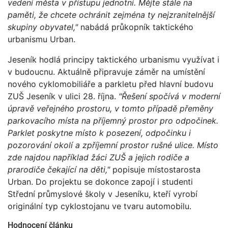
vedení města v přístupu jednotní. Mějte stále na
paměti, že chcete ochránit zejména ty nejzranitelnější
skupiny obyvatel,"
nabádá průkopník taktického
urbanismu Urban.
Jeseník hodlá principy taktického urbanismu využívat i
v budoucnu. Aktuálně připravuje záměr na umístění
nového cyklomobiliáře a parkletu před hlavní budovu
ZUŠ Jeseník v ulici 28. října.
"Řešení spočívá v moderní
úpravě veřejného prostoru, v tomto případě přeměny
parkovacího místa na příjemný prostor pro odpočinek.
Parklet poskytne místo k posezení, odpočinku i
pozorování okolí a zpříjemní prostor rušné ulice. Místo
zde najdou například žáci ZUŠ a jejich rodiče a
prarodiče čekající na děti,"
popisuje místostarosta
Urban. Do projektu se dokonce zapojí i studenti
Střední průmyslové školy v Jeseníku, kteří vyrobí
originální typ cyklostojanu ve tvaru automobilu.
Hodnocení článku