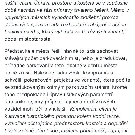
naším cílem. Úprava prostoru u kostela se v současné
době nachází ve fázi přípravy trvalého řešení. Město v
uplynulých měsících vyhodnotilo zkušební provoz
dočasných úprav a rada rozhodla o zahájení prací na
finálním návrhu, který vybírala ze tří různých variant,"
dodal místostarosta.
Představitelé města řešili hlavně to, zda zachovat
stávající počet parkovacích míst, nebo je zredukovat,
případně parkování v této lokalitě v centru města
úplně zrušit. Nakonec radní zvolili kompromis a
schválili pokračování projektu ve variantě, která počítá
se zredukovaným kolmým parkovacím stáním. Kromě
toho předpokládají úpravu šířkových parametrů
komunikace, aby průjezd zejména dodávkových
vozidel mohl být plynulejší.
"Komplexním cílem je
kultivace historického prostoru kolem Vodní tvrze,
vytvoření důstojného předprostoru kostela a doplnění
trvalé zeleně. Tím bude posíleno přímé pěší propojení