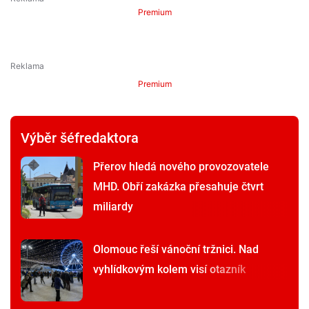
Premium
Premium
Výběr šéfredaktora
Přerov hledá nového provozovatele
MHD. Obří zakázka přesahuje čtvrt
miliardy
Olomouc řeší vánoční tržnici. Nad
vyhlídkovým kolem visí otazník