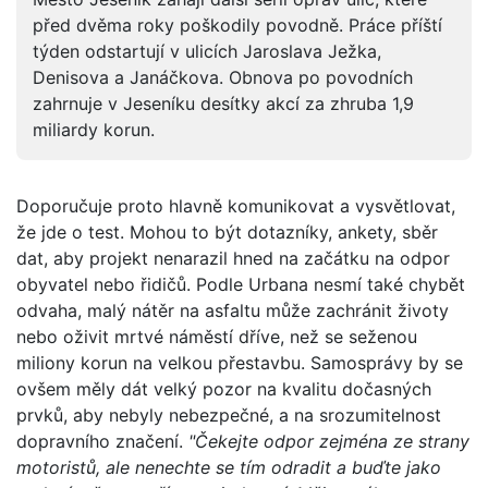
před dvěma roky poškodily povodně. Práce příští
týden odstartují v ulicích Jaroslava Ježka,
Denisova a Janáčkova. Obnova po povodních
zahrnuje v Jeseníku desítky akcí za zhruba 1,9
miliardy korun.
Doporučuje proto hlavně komunikovat a vysvětlovat,
že jde o test. Mohou to být dotazníky, ankety, sběr
dat, aby projekt nenarazil hned na začátku na odpor
obyvatel nebo řidičů. Podle Urbana nesmí také chybět
odvaha, malý nátěr na asfaltu může zachránit životy
nebo oživit mrtvé náměstí dříve, než se seženou
miliony korun na velkou přestavbu. Samosprávy by se
ovšem měly dát velký pozor na kvalitu dočasných
prvků, aby nebyly nebezpečné, a na srozumitelnost
dopravního značení.
"Čekejte odpor zejména ze strany
motoristů, ale nenechte se tím odradit a buďte jako