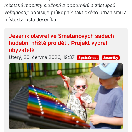
městské mobility složená z odborníků a zástupců
veřejnosti,"
popisuje průkopník taktického urbanismu a
místostarosta Jeseníku.
Jeseník otevřel ve Smetanových sadech
hudební hřiště pro děti. Projekt vybrali
obyvatelé
Úterý, 30. června 2026, 19:37
Společnost
Jeseníky