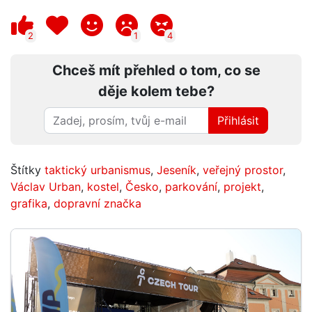
2
1
4
Chceš mít přehled o tom, co se
děje kolem tebe?
Přihlásit
Štítky
taktický urbanismus
,
Jeseník
,
veřejný prostor
,
Václav Urban
,
kostel
,
Česko
,
parkování
,
projekt
,
grafika
,
dopravní značka