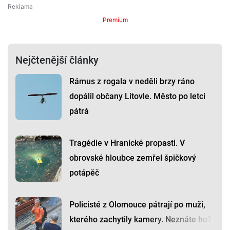
Premium
Nejčtenější články
Rámus z rogala v neděli brzy ráno
dopálil občany Litovle. Město po letci
pátrá
Tragédie v Hranické propasti. V
obrovské hloubce zemřel špičkový
potápěč
Policisté z Olomouce pátrají po muži,
kterého zachytily kamery. Neznáte ho?