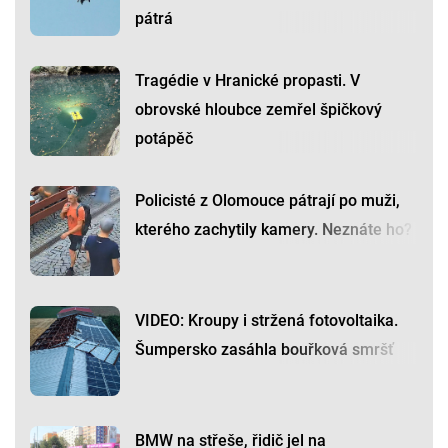
pátrá
Tragédie v Hranické propasti. V
obrovské hloubce zemřel špičkový
potápěč
Policisté z Olomouce pátrají po muži,
kterého zachytily kamery. Neznáte ho?
VIDEO: Kroupy i stržená fotovoltaika.
Šumpersko zasáhla bouřková smršť
BMW na střeše, řidič jel na