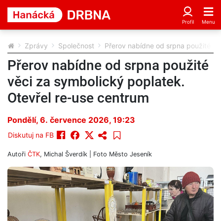
Zprávy
Společnost
Přerov nabídne od srpna použité vě
Přerov nabídne od srpna použité
věci za symbolický poplatek.
Otevřel re-use centrum
Pondělí, 6. července 2026, 19:23
Diskutuj na FB
Autoři
ČTK
,
Michal Šverdík
| Foto
Město Jeseník