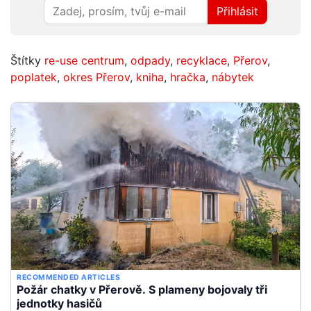
Přihlásit
Štítky
re-use centrum
,
odpady
,
recyklace
,
Přerov
,
poplatek
,
okres Přerov
,
kniha
,
hračka
,
nábytek