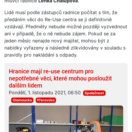
mluvčí radnice
Lenka Chalupová
.
Lidé musí podle zástupců radnice počítat s tím, že
předáním věci do Re-Use centra se jí definitivně
vzdávají. Předměty nebude možné později vyzvednout
ani v případě, že o ně nebude zájem. Pokud se za
jeden měsíc nenajde nový majitel, mohou být z
nabídky vyřazeny a následně zlikvidovány v souladu s
pravidly pro nakládání s odpady.
Hranice mají re-use centrum pro
nepotřebné věci, které mohou posloužit
dalším lidem
Pondělí, 1. listopadu 2021, 06:50
Společnost
Olomoucko
Přerovsko