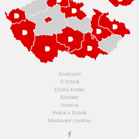
Soukromí
O Drbně
Etický kodex
Kontakt
Inzerce
Práce v Drbně
Nastavení cookies