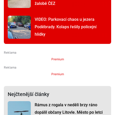
žalobě ČEZ
VIDEO: Parkovací chaos u jezera
Poděbrady. Kolaps řešily policejní
hlídky
Premium
Premium
Nejčtenější články
Rámus z rogala v neděli brzy ráno
dopálil občany Litovle. Město po letci