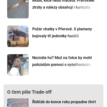
Mobil, klíče nebo mačeta. Přerovské
ztráty a nálezy obsahují i kuriozity
Požár chatky v Přerově. S plameny
bojovaly tři jednotky hasičů
Neznáte ho? Muž na fotce by mohl
policistům pomoci s vyšetřováním
O čem píše Trade-off
Řidičák do konce roku propadne čtvrt