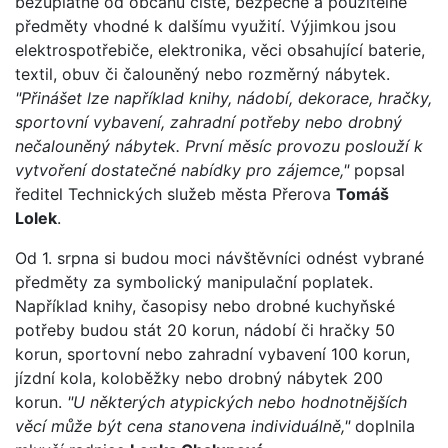
bezúplatně od občanů čisté, bezpečné a použitelné
předměty vhodné k dalšímu využití. Výjimkou jsou
elektrospotřebiče, elektronika, věci obsahující baterie,
textil, obuv či čalouněný nebo rozměrný nábytek.
"Přinášet lze například knihy, nádobí, dekorace, hračky,
sportovní vybavení, zahradní potřeby nebo drobný
nečalouněný nábytek. První měsíc provozu poslouží k
vytvoření dostatečné nabídky pro zájemce,"
popsal
ředitel Technických služeb města Přerova
Tomáš
Lolek
.
Od 1. srpna si budou moci návštěvníci odnést vybrané
předměty za symbolický manipulační poplatek.
Například knihy, časopisy nebo drobné kuchyňské
potřeby budou stát 20 korun, nádobí či hračky 50
korun, sportovní nebo zahradní vybavení 100 korun,
jízdní kola, koloběžky nebo drobný nábytek 200
korun.
"U některých atypických nebo hodnotnějších
věcí může být cena stanovena individuálně,"
doplnila