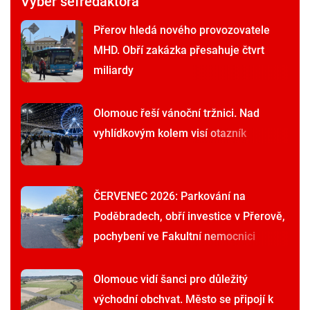
Výběr šéfredaktora
Přerov hledá nového provozovatele
MHD. Obří zakázka přesahuje čtvrt
miliardy
Olomouc řeší vánoční tržnici. Nad
vyhlídkovým kolem visí otazník
ČERVENEC 2026: Parkování na
Poděbradech, obří investice v Přerově,
pochybení ve Fakultní nemocnici
Olomouc vidí šanci pro důležitý
východní obchvat. Město se připojí k